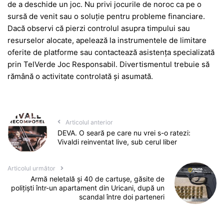
de a deschide un joc. Nu privi jocurile de noroc ca pe o
sursă de venit sau o soluție pentru probleme financiare.
Dacă observi că pierzi controlul asupra timpului sau
resurselor alocate, apelează la instrumentele de limitare
oferite de platforme sau contactează asistența specializată
prin TelVerde Joc Responsabil. Divertismentul trebuie să
rămână o activitate controlată și asumată.
Articolul anterior
DEVA. O seară pe care nu vrei s-o ratezi:
Vivaldi reinventat live, sub cerul liber
Articolul următor
Armă neletală și 40 de cartușe, găsite de
polițiști într-un apartament din Uricani, după un
scandal între doi parteneri