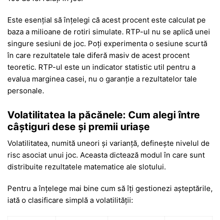
Este esențial să înțelegi că acest procent este calculat pe
baza a milioane de rotiri simulate. RTP-ul nu se aplică unei
singure sesiuni de joc. Poți experimenta o sesiune scurtă
în care rezultatele tale diferă masiv de acest procent
teoretic. RTP-ul este un indicator statistic util pentru a
evalua marginea casei, nu o garanție a rezultatelor tale
personale.
Volatilitatea la păcănele: Cum alegi între
câștiguri dese și premii uriașe
Volatilitatea, numită uneori și varianță, definește nivelul de
risc asociat unui joc. Aceasta dictează modul în care sunt
distribuite rezultatele matematice ale slotului.
Pentru a înțelege mai bine cum să îți gestionezi așteptările,
iată o clasificare simplă a volatilității: