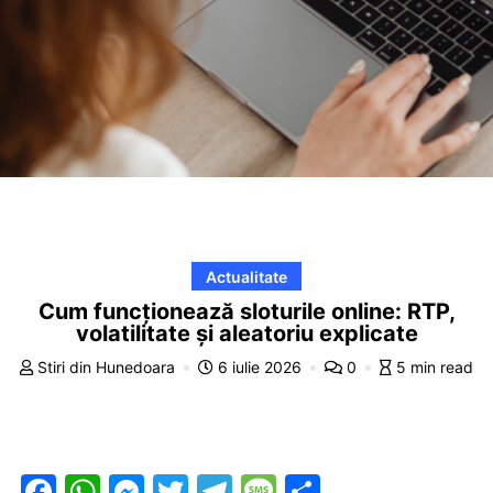
Actualitate
Cum funcționează sloturile online: RTP,
volatilitate și aleatoriu explicate
Stiri din Hunedoara
6 iulie 2026
0
5 min read
F
W
M
T
T
M
P