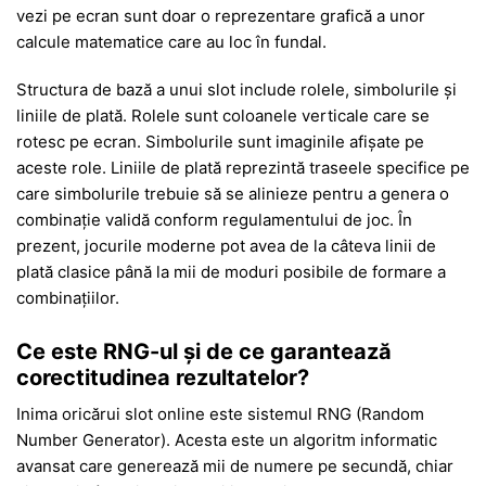
vezi pe ecran sunt doar o reprezentare grafică a unor
calcule matematice care au loc în fundal.
Structura de bază a unui slot include rolele, simbolurile și
liniile de plată. Rolele sunt coloanele verticale care se
rotesc pe ecran. Simbolurile sunt imaginile afișate pe
aceste role. Liniile de plată reprezintă traseele specifice pe
care simbolurile trebuie să se alinieze pentru a genera o
combinație validă conform regulamentului de joc. În
prezent, jocurile moderne pot avea de la câteva linii de
plată clasice până la mii de moduri posibile de formare a
combinațiilor.
Ce este RNG-ul și de ce garantează
corectitudinea rezultatelor?
Inima oricărui slot online este sistemul RNG (Random
Number Generator). Acesta este un algoritm informatic
avansat care generează mii de numere pe secundă, chiar