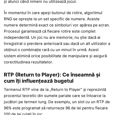
și atunci când nimeni nu utilizează jocul.
În momentul în care apeși butonul de rotire, algoritmul
RNG se oprește la un set specific de numere. Aceste
numere determină exact ce simboluri vor apărea pe ecran.
Procesul garantează că fiecare rotire este complet
independentă. Un joc nu are memorie; nu știe dacă ai
înregistrat o pierdere anterioară sau dacă un alt utilizator a
obținut o combinație rară cu un minut în urmă. Acest
sistem elimină orice posibilitate de manipulare și asigură
corectitudinea rezultatelor.
RTP (Return to Player): Ce înseamnă și
cum îți influențează bugetul
Termenul RTP vine de la „Return to Player” și reprezintă
procentul teoretic din sumele pariate care se întoarce la
jucători pe termen lung. De exemplu, un slot cu un RTP de
96% este programat să returneze 96 de lei pentru fiecare
100 de lei rulați în joc.