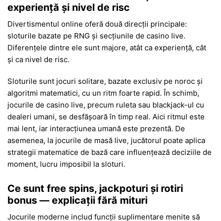
experiență și nivel de risc
Divertismentul online oferă două direcții principale:
sloturile bazate pe RNG și secțiunile de casino live.
Diferențele dintre ele sunt majore, atât ca experiență, cât
și ca nivel de risc.
Sloturile sunt jocuri solitare, bazate exclusiv pe noroc și
algoritmi matematici, cu un ritm foarte rapid. În schimb,
jocurile de casino live, precum ruleta sau blackjack-ul cu
dealeri umani, se desfășoară în timp real. Aici ritmul este
mai lent, iar interacțiunea umană este prezentă. De
asemenea, la jocurile de masă live, jucătorul poate aplica
strategii matematice de bază care influențează deciziile de
moment, lucru imposibil la sloturi.
Ce sunt free spins, jackpoturi și rotiri
bonus — explicații fără mituri
Jocurile moderne includ funcții suplimentare menite să