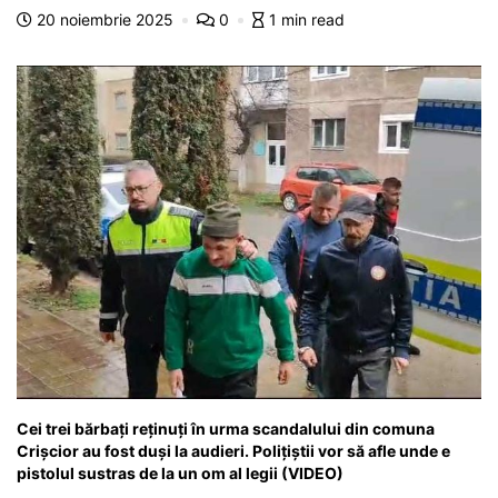
o
p
n
m
g
z
20 noiembrie 2025
0
1 min read
o
p
g
e
ă
k
er
Cei trei bărbați reținuți în urma scandalului din comuna
Crișcior au fost duși la audieri. Polițiștii vor să afle unde e
pistolul sustras de la un om al legii (VIDEO)