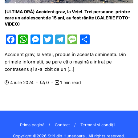
(ULTIMA ORĂ) Accident grav, la Vețel. Trei persoane, printre
care un adolescent de 15 ani, au fost rănite (GALERIE FOTO-
VIDEO)
F
W
M
T
T
M
P
a
h
e
w
el
e
ar
Accident grav, la Vețel, produs în această dimineață. Din
c
at
s
itt
e
s
ta
primele informații, se pare că o mașină a intrat pe
e
s
s
er
gr
s
je
contrasens și s-a izbit de un […]
b
A
e
a
a
a
4 iulie 2024
0
1 min read
o
p
n
m
g
z
o
p
g
e
ă
k
er
Prima pagină
Contact
Termeni și condiții
Copyright ©2026 Știri din Hunedoara . All rights reserved.