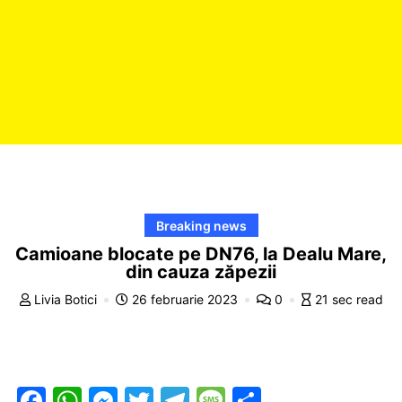
Breaking news
Camioane blocate pe DN76, la Dealu Mare,
din cauza zăpezii
Livia Botici
26 februarie 2023
0
21 sec read
F
W
M
T
T
M
P