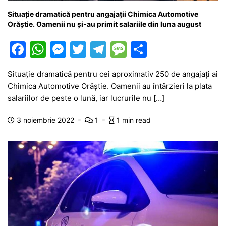
Situație dramatică pentru angajații Chimica Automotive
Orăștie. Oamenii nu și-au primit salariile din luna august
F
W
M
T
T
M
P
a
h
e
w
el
e
ar
Situație dramatică pentru cei aproximativ 250 de angajați ai
c
at
s
itt
e
s
ta
Chimica Automotive Orăștie. Oamenii au întârzieri la plata
e
s
s
er
gr
s
je
salariilor de peste o lună, iar lucrurile nu […]
b
A
e
a
a
a
3 noiembrie 2022
1
1 min read
o
p
n
m
g
z
o
p
g
e
ă
k
er