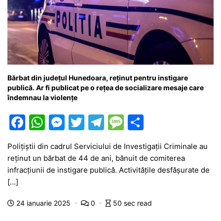
Bărbat din județul Hunedoara, reținut pentru instigare
publică. Ar fi publicat pe o rețea de socializare mesaje care
îndemnau la violențe
F
W
M
T
T
M
P
a
h
e
w
el
e
ar
Polițiștii din cadrul Serviciului de Investigații Criminale au
c
at
s
itt
e
s
ta
reținut un bărbat de 44 de ani, bănuit de comiterea
e
s
s
er
gr
s
je
infracțiunii de instigare publică. Activitățile desfășurate de
b
A
e
a
a
a
[…]
o
p
n
m
g
z
24 ianuarie 2025
0
50 sec read
o
p
g
e
ă