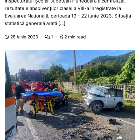
Inspectoratul Școlar Județean Hunedoara a centralizat
c
at
s
itt
e
s
ta
rezultatele absolvenților clasei a VIII-a înregistrate la
e
s
s
er
gr
s
je
Evaluarea Națională, perioada 19 – 22 iunie 2023. Situația
b
A
e
a
a
a
statistică generală arată […]
o
p
n
m
g
z
28 iunie 2023
1
2 min read
o
p
g
e
ă
k
er