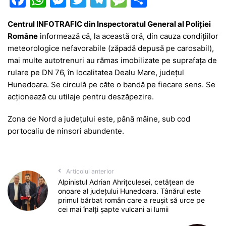
a
h
e
w
el
e
ar
Centrul INFOTRAFIC din Inspectoratul General al Poliţiei
c
at
s
itt
e
s
ta
Române
informează că, la această oră, din cauza condițiilor
e
s
s
er
gr
s
je
meteorologice nefavorabile (zăpadă depusă pe carosabil),
b
A
e
a
a
a
mai multe autotrenuri au rămas imobilizate pe suprafața de
rulare pe DN 76, în localitatea Dealu Mare, județul
o
p
n
m
g
z
Hunedoara. Se circulă pe căte o bandă pe fiecare sens. Se
o
p
g
e
ă
acționează cu utilaje pentru deszăpezire.
k
er
Zona de Nord a județului este, până mâine, sub cod
portocaliu de ninsori abundente.
Articolul anterior
Alpinistul Adrian Ahrițculesei, cetățean de
onoare al județului Hunedoara. Tânărul este
primul bărbat român care a reușit să urce pe
cei mai înalți șapte vulcani ai lumii