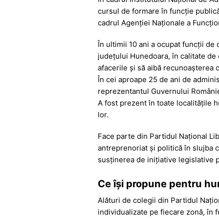
cursul de formare în funcție publică 
cadrul Agenției Naționale a Funcțion
În ultimii 10 ani a ocupat funcții 
județului Hunedoara, în calitate de
afacerile și să aibă recunoașterea c
În cei aproape 25 de ani de adminis
reprezentantul Guvernului României î
A fost prezent în toate localitățile
lor.
Face parte din Partidul Național Li
antreprenoriat și politică în slujba
susținerea de inițiative legislative
Ce își propune pentru hu
Alături de colegii din Partidul Nați
individualizate pe fiecare zonă, în f