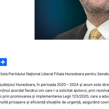
M
P
e
ar
 lista Partidului Național Liberal Filiala Hunedoara pentru Senat
s
ta
s
je
l județului Hunedoara, în perioada 2020 – 2024 și acum este dir
rijinul acordat fiecărui om care i-a solicitat ajutorul, prin rezol
a
a
i prin promovarea și implementarea Legii 123/2020, care a adus
g
z
 multă pricepere și eficiență situațiile de urgență, asigurând coo
e
ă