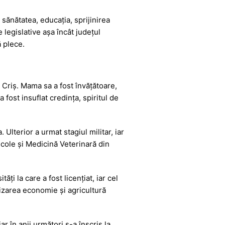
 sănătatea, educația, sprijinirea
 legislative așa încât județul
 plece.
 Criș. Mama sa a fost învățătoare,
fost insuflat credința, spiritul de
Ulterior a urmat stagiul militar, iar
gricole și Medicină Veterinară din
i la care a fost licențiat, iar cel
lizarea economie și agricultură
ar în anii următori s-a înscris la