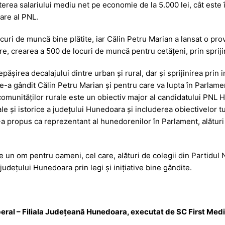
terea salariului mediu net pe economie de la 5.000 lei, cât este 
are al PNL.
uri de muncă bine plătite, iar Călin Petru Marian a lansat o prov
e, crearea a 500 de locuri de muncă pentru cetățeni, prin spriji
șirea decalajului dintre urban și rural, dar și sprijinirea prin ini
-a gândit Călin Petru Marian și pentru care va lupta în Parlame
omunităților rurale este un obiectiv major al candidatului PNL 
le și istorice a județului Hunedoara și includerea obiectivelor tur
e-a propus ca reprezentant al hunedorenilor în Parlament, alătu
 un om pentru oameni, cel care, alături de colegii din Partidul N
județului Hunedoara prin legi și inițiative bine gândite.
beral – Filiala Județeană Hunedoara, executat de SC First Me