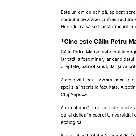
k
er
Este un om de echipă, aplecat spre n
mediului de afaceri, infrastructura 
Hunedoara să se transforme într-un 
*Cine este Călin Petru M
Călin Petru Marian este moț la orig
iar tatăl a fost miner, iar candidat
dreptate, patriotismul, dar și valor
A absolvit Liceul „Avram Iancu” din 
apoi s-a înscris la facultate. A obți
Cluj Napoca.
A urmat două programe de masterat, u
de-al doilea în cadrul Universități
ecologică.
În cadrul Institutului Național de Ad