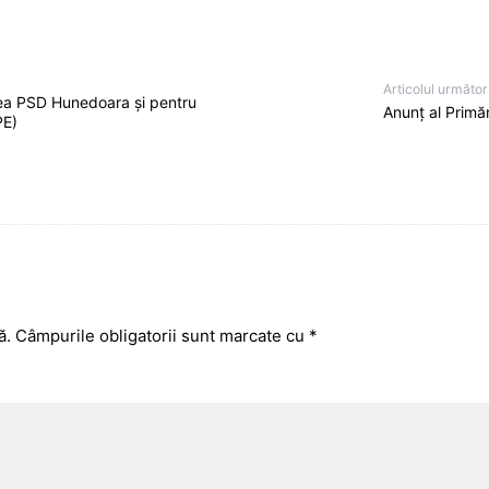
Articolul următor
tea PSD Hunedoara și pentru
Anunț al Primăr
PE)
ă.
Câmpurile obligatorii sunt marcate cu
*