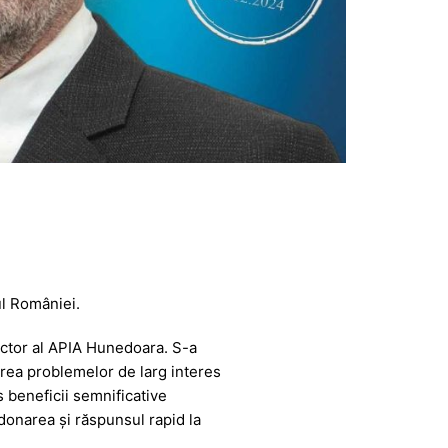
ul României.
ector al APIA Hunedoara. S-a
varea problemelor de larg interes
 beneficii semnificative
rdonarea și răspunsul rapid la