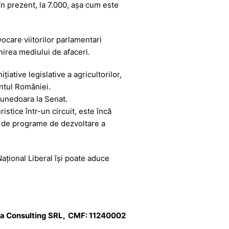
în prezent, la 7.000, așa cum este
ocare viitorilor parlamentari
nirea mediului de afaceri.
țiative legislative a agricultorilor,
ntul României.
Hunedoara la Senat.
istice într-un circuit, este încă
ri de programe de dezvoltare a
ațional Liberal își poate aduce
dia Consulting SRL, CMF: 11240002