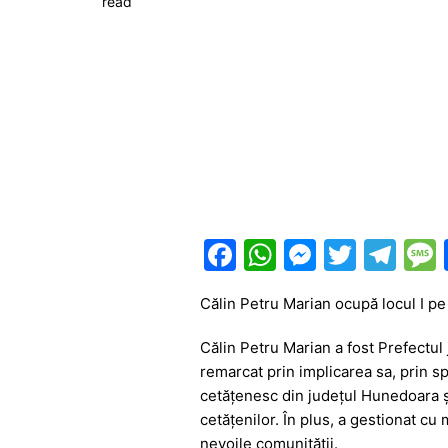
read
F
W
M
T
T
a
h
e
w
el
Călin Petru Marian ocupă locul I pe
c
at
s
itt
e
e
s
s
er
gr
Călin Petru Marian a fost Prefectu
remarcat prin implicarea sa, prin sp
b
A
e
a
cetățenesc din județul Hunedoara ș
o
p
n
m
cetățenilor. În plus, a gestionat cu
o
p
g
nevoile comunității.