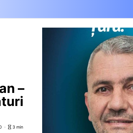
an –
turi
0
3 min