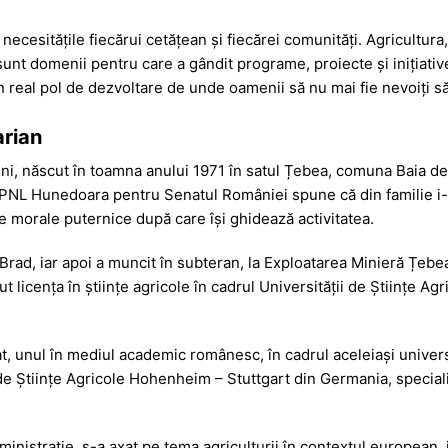
ecesitățile fiecărui cetățean și fiecărei comunități. Agricultura,
sunt domenii pentru care a gândit programe, proiecte și inițiative
real pol de dezvoltare de unde oamenii să nu mai fie nevoiți să
arian
ini, născut în toamna anului 1971 în satul Țebea, comuna Baia de
ul PNL Hunedoara pentru Senatul României spune că din familie i-a 
ile morale puternice după care își ghidează activitatea.
Brad, iar apoi a muncit în subteran, la Exploatarea Minieră Țebea. 
nut licența în științe agricole în cadrul Universității de Științe A
nul în mediul academic românesc, în cadrul aceleiași universităț
i de Științe Agricole Hohenheim – Stuttgart din Germania, specia
ministrație, s-a axat pe tema agriculturii în contextul european, i