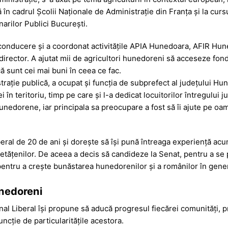
în cadrul Școlii Naționale de Administrație din Franța și la cursu
arilor Publici București.
de conducere și a coordonat activitățile APIA Hunedoara, AFIR Hun
 director. A ajutat mii de agricultori hunedoreni să acceseze fon
ă sunt cei mai buni în ceea ce fac.
trație publică, a ocupat și funcția de subprefect al județului Hu
n teritoriu, timp pe care și l-a dedicat locuitorilor întregului ju
 hunedorene, iar principala sa preocupare a fost să îi ajute pe o
beral de 20 de ani și dorește să își pună întreaga experiență acu
 cetățenilor. De aceea a decis să candideze la Senat, pentru a se 
 pentru a crește bunăstarea hunedorenilor și a românilor în gener
nedoreni
onal Liberal își propune să aducă progresul fiecărei comunități, 
uncție de particularitățile acestora.