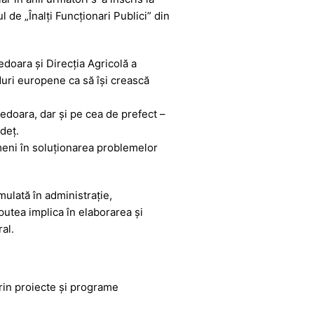
l de „Înalți Funcționari Publici” din
edoara și Direcția Agricolă a
duri europene ca să își crească
nedoara, dar și pe cea de prefect –
deț.
ameni în soluționarea problemelor
mulată în administrație,
putea implica în elaborarea și
al.
prin proiecte și programe