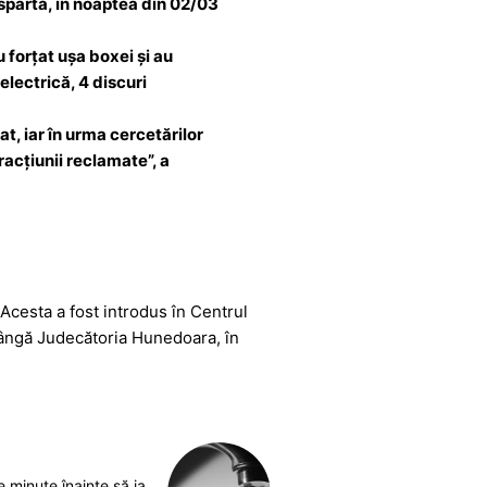
 spartă, în noaptea din 02/03
 forțat ușa boxei și au
electrică, 4 discuri
at, iar în urma cercetărilor
racţiunii reclamate”, a
. Acesta a fost introdus în Centrul
lângă Judecătoria Hunedoara, în
minute înainte să ia