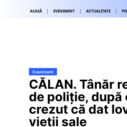
ACASĂ
EVENIMENT
ACTUALITATE
PO
Eveniment
CĂLAN. Tânăr re
de poliție, după 
crezut că dat lo
vieții sale