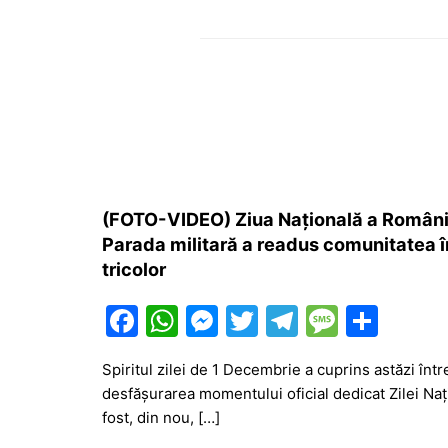
(FOTO-VIDEO) Ziua Națională a României
Parada militară a readus comunitatea 
tricolor
F
W
M
T
T
M
P
a
h
e
w
el
e
ar
Spiritul zilei de 1 Decembrie a cuprins astăzi înt
c
at
s
itt
e
s
ta
desfășurarea momentului oficial dedicat Zilei Na
e
s
s
er
gr
s
je
fost, din nou, […]