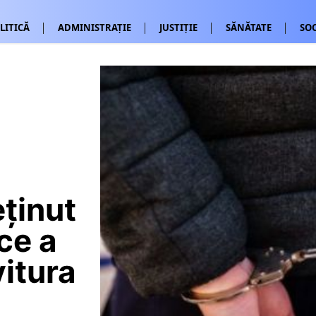
LITICĂ
ADMINISTRAȚIE
JUSTIȚIE
SĂNĂTATE
SOC
ținut
ce a
vitura