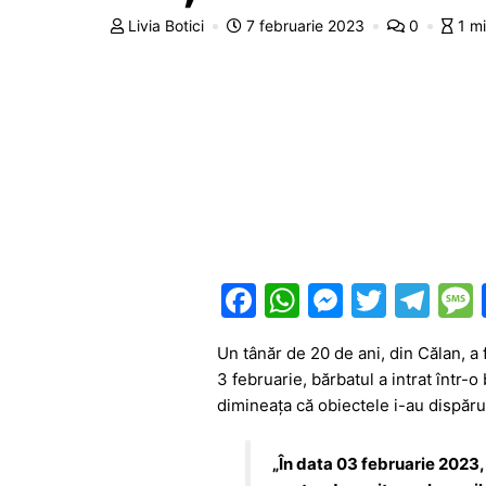
Livia Botici
7 februarie 2023
0
1 m
F
W
M
T
T
a
h
e
w
el
Un tânăr de 20 de ani, din Călan, a f
c
at
s
itt
e
3 februarie, bărbatul a intrat într-o
e
s
s
er
gr
dimineața că obiectele i-au dispărut 
b
A
e
a
o
p
n
m
„În data 03 februarie 2023, 