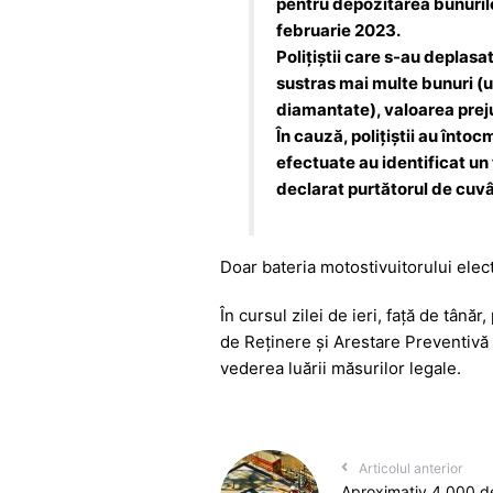
pentru depozitarea bunurilo
o
p
g
februarie 2023.
k
er
Poliţiştii care s-au deplasa
sustras mai multe bunuri (u
diamantate), valoarea prejud
În cauză, poliţiştii au întoc
efectuate au identificat un 
declarat purtătorul de cuv
Doar bateria motostivuitorului elect
În cursul zilei de ieri, față de tână
de Reţinere şi Arestare Preventivă
vederea luării măsurilor legale.
Articolul anterior
Aproximativ 4.000 de 