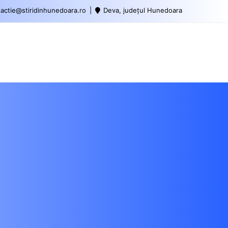
actie@stiridinhunedoara.ro
Deva, județul Hunedoara