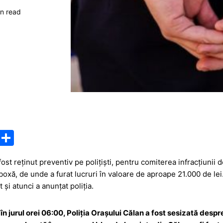
in read
M
P
e
ar
ost reţinut preventiv pe poliţişti, pentru comiterea infracțiunii d
s
ta
 boxă, de unde a furat lucruri în valoare de aproape 21.000 de lei.
s
je
și atunci a anunțat poliția.
a
a
g
z
în jurul orei 06:00, Poliţia Oraşului Călan a fost sesizată desp