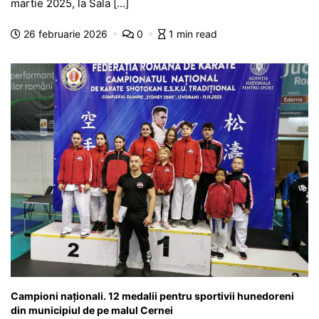
e
s
s
er
gr
s
je
martie 2025, la Sala […]
b
A
e
a
a
a
26 februarie 2026
0
1 min read
o
p
n
m
g
z
o
p
g
e
ă
k
er
Campioni naționali. 12 medalii pentru sportivii hunedoreni
din municipiul de pe malul Cernei