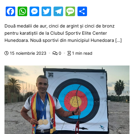
F
W
M
T
T
M
P
a
h
e
w
el
e
ar
Două medalii de aur, cinci de argint și cinci de bronz
c
at
s
itt
e
s
ta
pentru karatiștii de la Clubul Sportiv Elite Center
e
s
s
er
gr
s
je
Hunedoara. Nouă sportivi din municipiul Hunedoara […]
b
A
e
a
a
a
15 noiembrie 2023
0
1 min read
o
p
n
m
g
z
o
p
g
e
ă
k
er