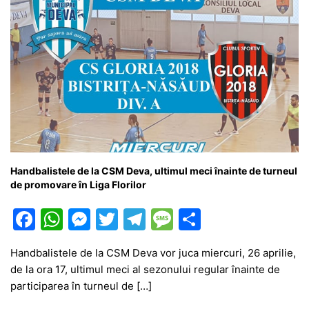
Handbalistele de la CSM Deva, ultimul meci înainte de turneul
de promovare în Liga Florilor
F
W
M
T
T
M
P
a
h
e
w
el
e
ar
Handbalistele de la CSM Deva vor juca miercuri, 26 aprilie,
c
at
s
itt
e
s
ta
de la ora 17, ultimul meci al sezonului regular înainte de
e
s
s
er
gr
s
je
participarea în turneul de […]
b
A
e
a
a
a