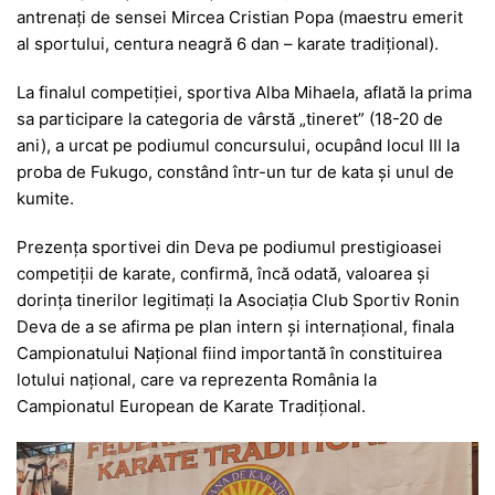
antrenați de sensei Mircea Cristian Popa (maestru emerit
al sportului, centura neagră 6 dan – karate tradiţional).
La finalul competiției, sportiva Alba Mihaela, aflată la prima
sa participare la categoria de vârstă „tineret” (18-20 de
ani), a urcat pe podiumul concursului, ocupând locul III la
proba de Fukugo, constând într-un tur de kata și unul de
kumite.
Prezenţa sportivei din Deva pe podiumul prestigioasei
competiţii de karate, confirmă, încă odată, valoarea şi
dorinţa tinerilor legitimaţi la Asociaţia Club Sportiv Ronin
Deva de a se afirma pe plan intern şi internaţional, finala
Campionatului Național fiind importantă în constituirea
lotului național, care va reprezenta România la
Campionatul European de Karate Tradițional.