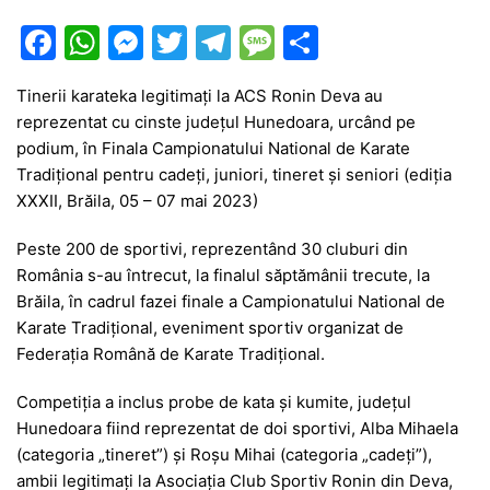
F
W
M
T
T
M
P
a
h
e
w
el
e
ar
Tinerii karateka legitimaţi la ACS Ronin Deva au
c
at
s
itt
e
s
ta
reprezentat cu cinste județul Hunedoara, urcând pe
e
s
s
er
gr
s
je
podium, în Finala Campionatului National de Karate
b
A
e
a
a
a
Tradițional pentru cadeți, juniori, tineret şi seniori (ediția
XXXII, Brăila, 05 – 07 mai 2023)
o
p
n
m
g
z
o
p
g
e
ă
Peste 200 de sportivi, reprezentând 30 cluburi din
România s-au întrecut, la finalul săptămânii trecute, la
k
er
Brăila, în cadrul fazei finale a Campionatului National de
Karate Tradițional, eveniment sportiv organizat de
Federația Română de Karate Tradițional.
Competiţia a inclus probe de kata şi kumite, judeţul
Hunedoara fiind reprezentat de doi sportivi, Alba Mihaela
(categoria „tineret”) și Roșu Mihai (categoria „cadeți”),
ambii legitimaţi la Asociaţia Club Sportiv Ronin din Deva,