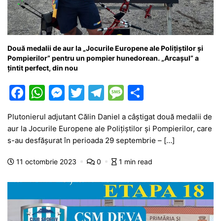
Două medalii de aur la „Jocurile Europene ale Polițiștilor și
Pompierilor” pentru un pompier hunedorean. „Arcașul” a
țintit perfect, din nou
F
W
M
T
T
M
P
a
h
e
w
el
e
ar
Plutonierul adjutant Călin Daniel a câștigat două medalii de
c
at
s
itt
e
s
ta
aur la Jocurile Europene ale Polițiștilor și Pompierilor, care
e
s
s
er
gr
s
je
s-au desfășurat în perioada 29 septembrie – […]
b
A
e
a
a
a
11 octombrie 2023
0
1 min read
o
p
n
m
g
z
o
p
g
e
ă
k
er