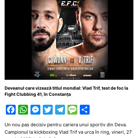
Deveanul care vizează titlul mondial: Vlad Trif, test de foc la
Fight Clubbing 41, în Constanța
F
W
M
T
T
M
P
a
h
e
w
el
e
ar
Un nou pas decisiv pentru cariera unui sportiv din Deva.
c
at
s
itt
e
s
ta
Campionul la kickboxing Vlad Trif va urca în ring, vineri, 27