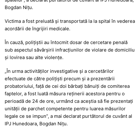
Bogdan Nițu.
Victima a fost preluată și transportată la la spital în vederea
acordării de îngrijiri medicale.
În cauză, polițiștii au întocmit dosar de cercetare penală
sub aspectul săvârşirii infracţiunilor de violare de domiciliu
și lovirea sau alte violențe.
„În urma activităților investigative și a cercetărilor
efectuate de către polițiști precum și a prezentării
probatoriului, față de cei doi bărbați bănuiți de comiterea
faptelor, a fost luată măsura reținerii acestora pentru o
perioadă de 24 de ore, urmând ca aceștia să fie prezentați
unității de parchet competente pentru luarea măsurilor
legale ce se impun”, a mai declarat purtătorul de cuvânt al
IPJ Hunedoara, Bogdan Nițu.