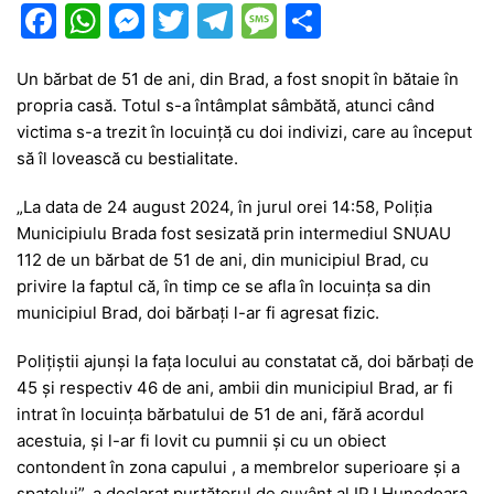
F
W
M
T
T
M
P
a
h
e
w
el
e
ar
Un bărbat de 51 de ani, din Brad, a fost snopit în bătaie în
c
at
s
itt
e
s
ta
propria casă. Totul s-a întâmplat sâmbătă, atunci când
e
s
s
er
gr
s
je
victima s-a trezit în locuință cu doi indivizi, care au început
b
A
e
a
a
a
să îl lovească cu bestialitate.
o
p
n
m
g
z
„La data de 24 august 2024, în jurul orei 14:58, Poliția
o
p
g
e
ă
Municipiulu Brada fost sesizată prin intermediul SNUAU
k
er
112 de un bărbat de 51 de ani, din municipiul Brad, cu
privire la faptul că, în timp ce se afla în locuința sa din
municipiul Brad, doi bărbați l-ar fi agresat fizic.
Polițiștii ajunși la fața locului au constatat că, doi bărbați de
45 și respectiv 46 de ani, ambii din municipiul Brad, ar fi
intrat în locuința bărbatului de 51 de ani, fără acordul
acestuia, și l-ar fi lovit cu pumnii și cu un obiect
contondent în zona capului , a membrelor superioare și a
spatelui”, a declarat purtătorul de cuvânt al IPJ Hunedoara,