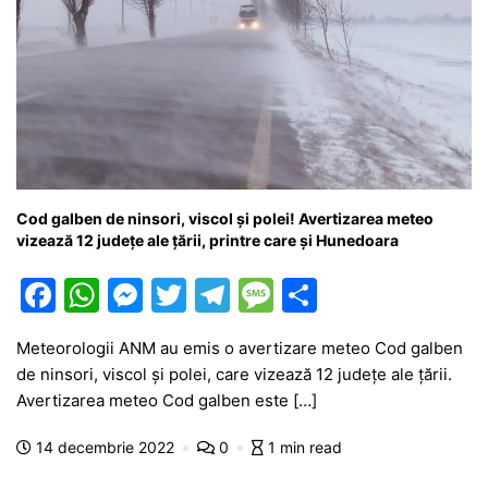
Cod galben de ninsori, viscol și polei! Avertizarea meteo
vizează 12 județe ale țării, printre care și Hunedoara
F
W
M
T
T
M
P
a
h
e
w
el
e
ar
Meteorologii ANM au emis o avertizare meteo Cod galben
c
at
s
itt
e
s
ta
de ninsori, viscol și polei, care vizează 12 județe ale țării.
e
s
s
er
gr
s
je
Avertizarea meteo Cod galben este […]
b
A
e
a
a
a
14 decembrie 2022
0
1 min read
o
p
n
m
g
z