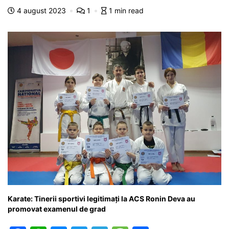
b
A
e
a
a
a
4 august 2023
1
1 min read
o
p
n
m
g
z
o
p
g
e
ă
k
er
Karate: Tinerii sportivi legitimați la ACS Ronin Deva au
promovat examenul de grad