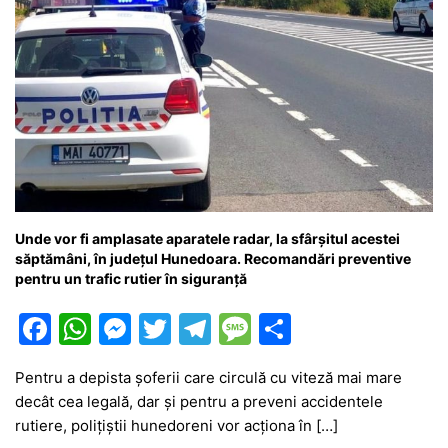
Unde vor fi amplasate aparatele radar, la sfârșitul acestei
săptămâni, în județul Hunedoara. Recomandări preventive
pentru un trafic rutier în siguranţă
F
W
M
T
T
M
P
a
h
e
w
el
e
ar
Pentru a depista șoferii care circulă cu viteză mai mare
c
at
s
itt
e
s
ta
decât cea legală, dar și pentru a preveni accidentele
e
s
s
er
gr
s
je
rutiere, polițiștii hunedoreni vor acționa în […]