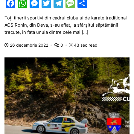
F
W
M
T
T
M
P
a
h
e
w
el
e
ar
Toți tinerii sportivi din cadrul clubului de karate tradițional
c
at
s
itt
e
s
ta
ACS Ronin, din Deva, s-au aflat, la sfârșitul săptămânii
e
s
s
er
gr
s
je
trecute, în fața unuia dintre cele mai […]
b
A
e
a
a
a
26 decembrie 2022
0
43 sec read
o
p
n
m
g
z
o
p
g
e
ă
k
er