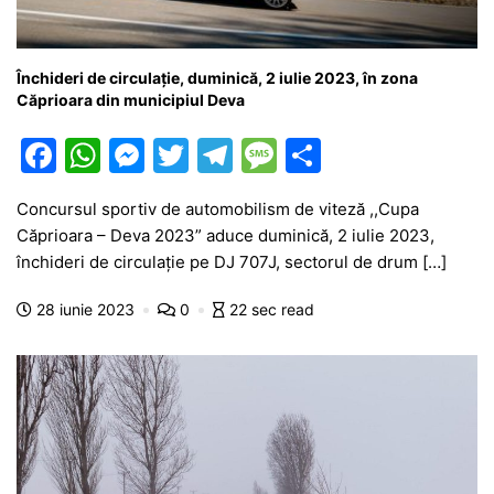
Închideri de circulație, duminică, 2 iulie 2023, în zona
Căprioara din municipiul Deva
F
W
M
T
T
M
P
a
h
e
w
el
e
ar
Concursul sportiv de automobilism de viteză ,,Cupa
c
at
s
itt
e
s
ta
Căprioara – Deva 2023” aduce duminică, 2 iulie 2023,
e
s
s
er
gr
s
je
închideri de circulație pe DJ 707J, sectorul de drum […]
b
A
e
a
a
a
28 iunie 2023
0
22 sec read
o
p
n
m
g
z
o
p
g
e
ă
k
er