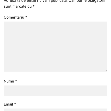
Adresa ta de email nu va fi publicată.
Câmpurile obligatorii
sunt marcate cu
*
Comentariu
*
Nume
*
Email
*