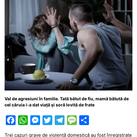
Val de agresiuni în familie. Tată bătut de fiu, mamă bătută de
cel căruia i-a dat viață și soră lovită de frate
F
W
M
T
T
M
P
a
h
e
w
el
e
ar
Trei cazuri grave de violență domestică au fost înregistrate