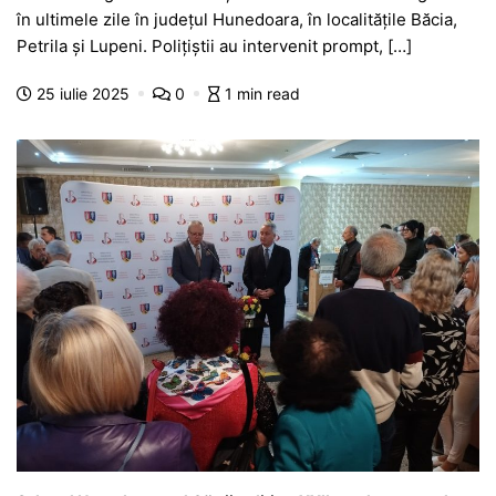
c
at
s
itt
e
s
ta
în ultimele zile în județul Hunedoara, în localitățile Băcia,
e
s
s
er
gr
s
je
Petrila și Lupeni. Polițiștii au intervenit prompt, […]
b
A
e
a
a
a
25 iulie 2025
0
1 min read
o
p
n
m
g
z
o
p
g
e
ă
k
er