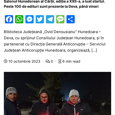
Salonul Hunedorean al Cărții, ediția a XXII-a, a luat startul.
Peste 100 de edituri sunt prezente la Deva, până vineri
F
W
M
T
T
M
P
a
h
e
w
el
e
ar
Biblioteca Județeană „Ovid Densusianu” Hunedoara –
c
at
s
itt
e
s
ta
Deva, cu sprijinul Consiliului Județean Hunedoara, și în
e
s
s
er
gr
s
je
parteneriat cu Direcția Generală Anticorupție – Serviciul
b
A
e
a
a
a
Județean Anticorupție Hunedoara, organizează, […]
o
p
n
m
g
z
10 octombrie 2023
0
6 min read
o
p
g
e
ă
k
er