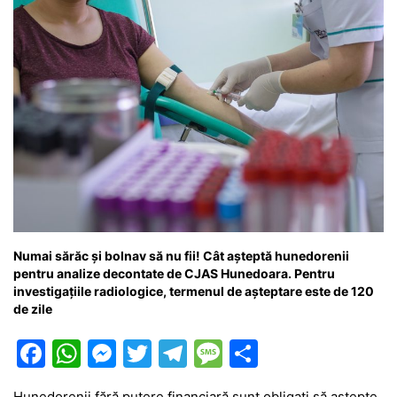
k
er
Numai sărăc și bolnav să nu fii! Cât așteptă hunedorenii
pentru analize decontate de CJAS Hunedoara. Pentru
investigațiile radiologice, termenul de așteptare este de 120
de zile
F
W
M
T
T
M
P
a
h
e
w
el
e
ar
Hunedorenii fără putere financiară sunt obligați să aștepte