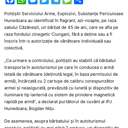
a
h
e
w
el
e
ar
Polițiștii Serviciului Arme, Explozivi, Substanțe Periculoase
c
at
s
itt
e
s
ta
Hunedoara au identificat în flagrant, azi-noapte, pe raza
e
s
s
er
gr
s
je
satului Căzănești, un bărbat de 45 de ani, care se afla pe
b
A
e
a
a
a
raza fondului cinegetic Ciungani, fără a deține sau a fi
înscris într-o autorizație de vânătoare individuală sau
o
p
n
m
g
z
colectivă.
o
p
g
e
ă
„Ca urmare a controlului, polițiștii au stabilit că bărbatul
k
er
transporta în autoturismul pe care în conducea o armă
letală de vânătoare (deținută legal, în baza permisului de
armă), încărcată cu 2 cartușe de calibru corespunzător
armei și neasigurată, prevăzută cu lunetă și dispozitiv de
iluminare tip lanternă cu sistem de prindere magnetică
rapidă pe armă”, a declarat purtătorul de cuvânt al IPJ
Hunedoara, Bogdan Nițu.
De asemenea, asupra bărbatului și în autoturismul
acestuia, polițiștii au mai găsit 7 cartușe, un dispozitiv de