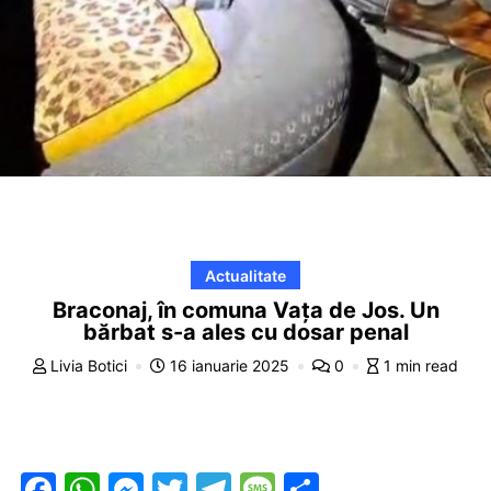
Actualitate
Braconaj, în comuna Vața de Jos. Un
bărbat s-a ales cu dosar penal
Livia Botici
16 ianuarie 2025
0
1 min read
F
W
M
T
T
M
P