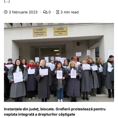
e
s
s
er
gr
s
je
[…]
b
A
e
a
a
a
3 februarie 2023
0
3 min read
o
p
n
m
g
z
o
p
g
e
ă
k
er
Instanțele din județ, blocate. Grefierii protestează pentru
neplata integrală a drepturilor câștigate