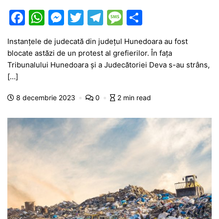
F
W
M
T
T
M
P
a
h
e
w
el
e
ar
Instanțele de judecată din județul Hunedoara au fost
c
at
s
itt
e
s
ta
blocate astăzi de un protest al grefierilor. În fața
e
s
s
er
gr
s
je
Tribunalului Hunedoara și a Judecătoriei Deva s-au strâns,
b
A
e
a
a
a
[…]
o
p
n
m
g
z
8 decembrie 2023
0
2 min read
o
p
g
e
ă
k
er