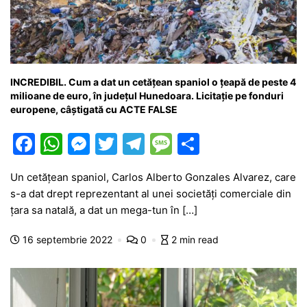
INCREDIBIL. Cum a dat un cetățean spaniol o țeapă de peste 4
milioane de euro, în județul Hunedoara. Licitație pe fonduri
europene, câștigată cu ACTE FALSE
F
W
M
T
T
M
P
a
h
e
w
el
e
ar
Un cetățean spaniol, Carlos Alberto Gonzales Alvarez, care
c
at
s
itt
e
s
ta
s-a dat drept reprezentant al unei societăți comerciale din
e
s
s
er
gr
s
je
țara sa natală, a dat un mega-tun în […]
b
A
e
a
a
a
16 septembrie 2022
0
2 min read
o
p
n
m
g
z
o
p
g
e
ă
k
er