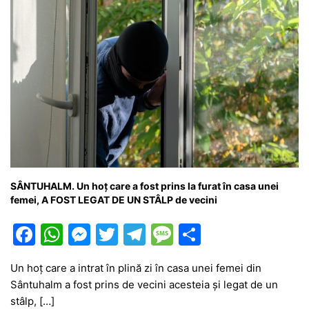
SÂNTUHALM. Un hoț care a fost prins la furat în casa unei
femei, A FOST LEGAT DE UN STÂLP de vecini
F
W
M
T
T
M
P
a
h
e
w
el
e
ar
Un hoț care a intrat în plină zi în casa unei femei din
c
at
s
itt
e
s
ta
Sântuhalm a fost prins de vecini acesteia și legat de un
e
s
s
er
gr
s
je
stâlp, […]