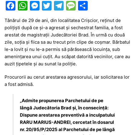
F
W
M
T
T
M
P
a
h
e
w
el
e
ar
Tânărul de 29 de ani, din localitatea Crișcior, reținut de
c
at
s
itt
e
s
ta
polițiști după ce și-a agresat și sechestrat familia, a fost
e
s
s
er
gr
s
je
arestat de magistrații Judecătoriei Brad. În urmă cu două
b
A
e
a
a
a
zile, soția și fiica sa au trecut prin clipe de coșmar. Bărbatul
le-a lovit și nu le-a permis să părăsească locuința, sub
o
p
n
m
g
z
amenințarea unui cuțit. Au scăpat datorită vecinilor, care au
o
p
g
e
ă
auzit țipetele și au sunat la poliție.
k
er
Procurorii au cerut arestarea agresorului, iar solicitarea lor
a fost admisă.
„Admite propunerea Parchetului de pe
lângă Judecătoria Brad şi, în consecinţă:
Dispune arestarea preventivă a inculpatului
RARU MARIUS-ANDREI, cercetat în dosarul
nr. 20/95/P/2025 al Parchetului de pe lângă