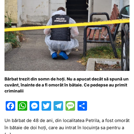
Bărbat trezit din somn de hoți. Nu a apucat decât să spună un
cuvânt, înainte de a fi omorât în bătaie. Ce pedepse au primit
criminalii
F
W
M
T
T
M
P
a
h
e
w
el
e
ar
Un bărbat de 48 de ani, din localitatea Petrila, a fost omorât
c
at
s
itt
e
s
ta
în bătaie de doi hoți, care au intrat în locuința sa pentru a