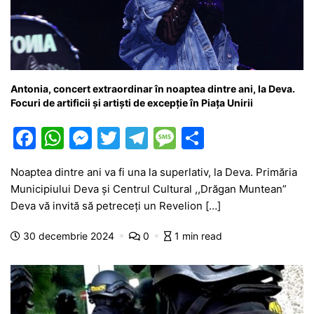
Antonia, concert extraordinar în noaptea dintre ani, la Deva.
Focuri de artificii și artiști de excepție în Piața Unirii
F
W
M
T
T
M
P
a
h
e
w
el
e
ar
Noaptea dintre ani va fi una la superlativ, la Deva. Primăria
c
at
s
itt
e
s
ta
Municipiului Deva și Centrul Cultural ,,Drăgan Muntean”
e
s
s
er
gr
s
je
Deva vă invită să petreceți un Revelion […]
b
A
e
a
a
a
30 decembrie 2024
0
1 min read
o
p
n
m
g
z
o
p
g
e
ă
k
er