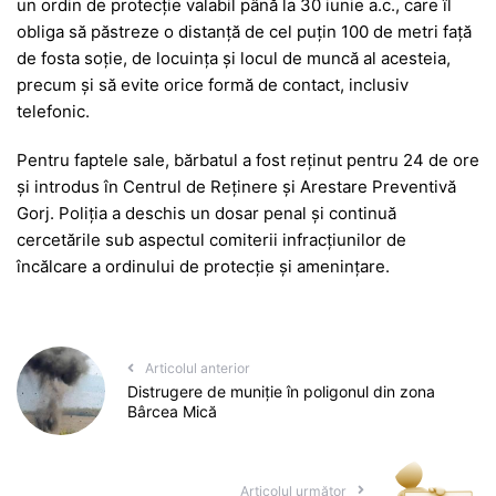
un ordin de protecție valabil până la 30 iunie a.c., care îl
obliga să păstreze o distanță de cel puțin 100 de metri față
de fosta soție, de locuința și locul de muncă al acesteia,
precum și să evite orice formă de contact, inclusiv
telefonic.
Pentru faptele sale, bărbatul a fost reținut pentru 24 de ore
și introdus în Centrul de Reținere și Arestare Preventivă
Gorj. Poliția a deschis un dosar penal și continuă
cercetările sub aspectul comiterii infracțiunilor de
încălcare a ordinului de protecție și amenințare.
Articolul anterior
Distrugere de muniţie în poligonul din zona
Bârcea Mică
Articolul următor