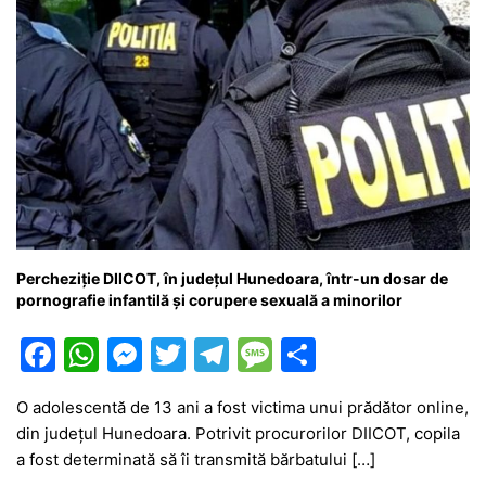
Percheziție DIICOT, în județul Hunedoara, într-un dosar de
pornografie infantilă și corupere sexuală a minorilor
F
W
M
T
T
M
P
a
h
e
w
el
e
ar
O adolescentă de 13 ani a fost victima unui prădător online,
c
at
s
itt
e
s
ta
din județul Hunedoara. Potrivit procurorilor DIICOT, copila
e
s
s
er
gr
s
je
a fost determinată să îi transmită bărbatului […]