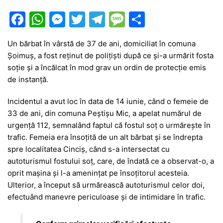
F
W
M
T
T
M
P
a
h
e
w
el
e
ar
Un bărbat în vârstă de 37 de ani, domiciliat în comuna
c
at
s
itt
e
s
ta
Șoimuș, a fost reținut de polițiști după ce și-a urmărit fosta
e
s
s
er
gr
s
je
soție și a încălcat în mod grav un ordin de protecție emis
b
A
e
a
a
a
de instanță.
o
p
n
m
g
z
Incidentul a avut loc în data de 14 iunie, când o femeie de
o
p
g
e
ă
33 de ani, din comuna Peștișu Mic, a apelat numărul de
urgență 112, semnalând faptul că fostul soț o urmărește în
k
er
trafic. Femeia era însoțită de un alt bărbat și se îndrepta
spre localitatea Cinciș, când s-a intersectat cu
autoturismul fostului soț, care, de îndată ce a observat-o, a
oprit mașina și l-a amenințat pe însoțitorul acesteia.
Ulterior, a început să urmărească autoturismul celor doi,
efectuând manevre periculoase și de intimidare în trafic.