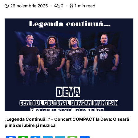
b
A
e
a
a
a
26 noiembrie 2025
0
1 min read
o
p
n
m
g
z
o
p
g
e
ă
k
er
„Legenda Continuă…” – Concert COMPACT la Deva: O seară
plină de iubire și muzică