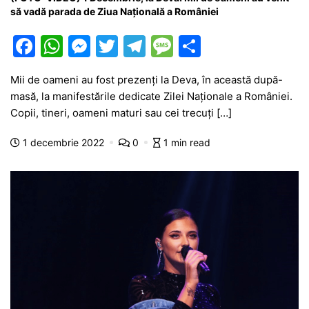
să vadă parada de Ziua Națională a României
F
W
M
T
T
M
P
a
h
e
w
el
e
ar
Mii de oameni au fost prezenți la Deva, în această după-
c
at
s
itt
e
s
ta
masă, la manifestările dedicate Zilei Naționale a României.
e
s
s
er
gr
s
je
Copii, tineri, oameni maturi sau cei trecuți […]
b
A
e
a
a
a
1 decembrie 2022
0
1 min read
o
p
n
m
g
z
o
p
g
e
ă
k
er