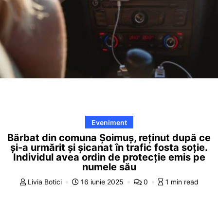
Eveniment
Bărbat din comuna Șoimuș, reținut după ce
și-a urmărit și șicanat în trafic fosta soție.
Individul avea ordin de protecție emis pe
numele său
Livia Botici
16 iunie 2025
0
1 min read