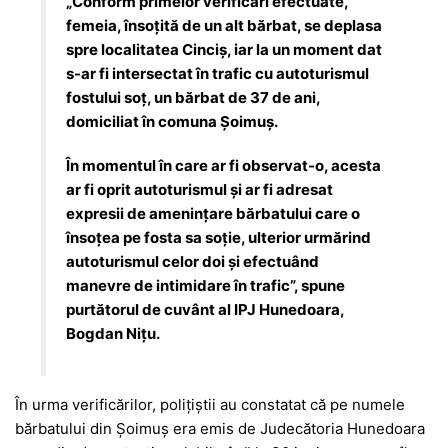
„Conform primelor verificări efectuate,
femeia, însoțită de un alt bărbat, se deplasa
spre localitatea Cinciș, iar la un moment dat
s-ar fi intersectat în trafic cu autoturismul
fostului soț, un bărbat de 37 de ani,
domiciliat în comuna Șoimuș.
În momentul în care ar fi observat-o, acesta
ar fi oprit autoturismul și ar fi adresat
expresii de amenințare bărbatului care o
însoțea pe fosta sa soție, ulterior urmărind
autoturismul celor doi și efectuând
manevre de intimidare în trafic”, spune
purtătorul de cuvânt al IPJ Hunedoara,
Bogdan Nițu.
În urma verificărilor, polițiștii au constatat că pe numele
bărbatului din Șoimuș era emis de Judecătoria Hunedoara