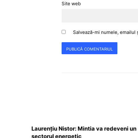
Site web
Salvează-mi numele, emailul ș
Laurențiu Nistor: Mintia va redeveni un p
sectorul energetic