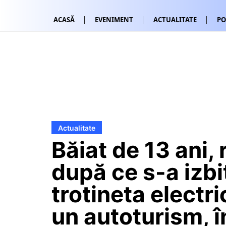
ACASĂ
EVENIMENT
ACTUALITATE
PO
Actualitate
Băiat de 13 ani, 
după ce s-a izbi
trotineta electr
un autoturism, î