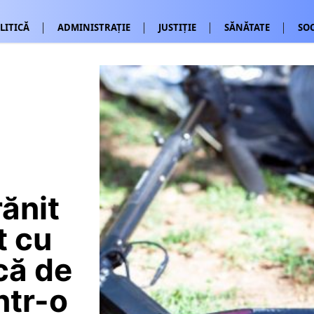
LITICĂ
ADMINISTRAȚIE
JUSTIȚIE
SĂNĂTATE
SOC
rănit
t cu
ică de
ntr-o