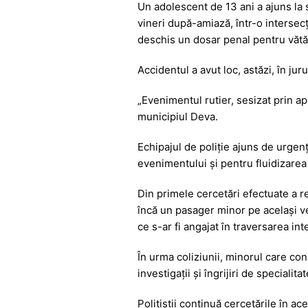
Un adolescent de 13 ani a ajuns la s
c
at
s
itt
e
vineri după-amiază, într-o intersecț
e
s
s
er
gr
deschis un dosar penal pentru vătă
b
A
e
a
Accidentul a avut loc, astăzi, în juru
o
p
n
m
o
p
g
„Evenimentul rutier, sesizat prin 
municipiul Deva.
k
er
Echipajul de poliție ajuns de urgenț
evenimentului și pentru fluidizarea 
Din primele cercetări efectuate a r
încă un pasager minor pe același veh
ce s-ar fi angajat în traversarea int
În urma coliziunii, minorul care cond
investigații și îngrijiri de speciali
Polițiștii continuă cercetările în a