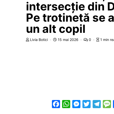
intersecție din 
Pe trotinetă se a
un alt copil
Livia Botici
15 mai 2026
0
1 min r
F
W
M
T
T
a
h
e
w
el