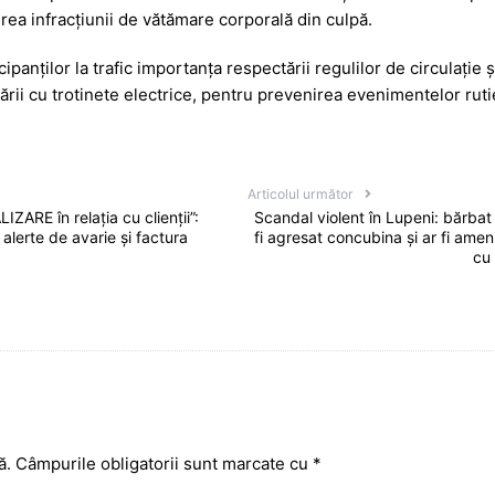
rea infracțiunii de vătămare corporală din culpă.
cipanților la trafic importanța respectării regulilor de circulație 
sării cu trotinete electrice, pentru prevenirea evenimentelor ruti
Articolul următor
IZARE în relația cu clienții”:
Scandal violent în Lupeni: bărbat 
 alerte de avarie și factura
fi agresat concubina și ar fi amen
cu 
ă.
Câmpurile obligatorii sunt marcate cu
*