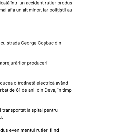
icată într-un accident rutier produs
 afla un alt minor, iar polițiștii au
al cu strada George Coșbuc din
împrejurărilor producerii
nducea o trotinetă electrică având
rbat de 61 de ani, din Deva, în timp
i transportat la spital pentru
u.
odus evenimentul rutier, fiind