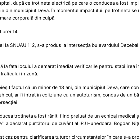
pital, după ce trotineta electrică pe care o conducea a fost impl
s
ta
ie din municipiul Deva. În momentul impactului, pe trotinetă se mai
s
je
mare corporală din culpă.
a
a
l orei 14.
g
z
e
ă
apel la SNUAU 112, s-a produs la intersecția bulevardului Deceb
ă la fața locului a demarat imediat verificările pentru stabilirea 
traficului în zonă.
eieșit faptul că un minor de 13 ani, din municipiul Deva, care co
icul, ar fi intrat în coliziune cu un autoturism, condus de un bă
ersecției.
ucea trotineta a fost rănit, fiind preluat de un echipaj medical ș
tate”, a declarat purtătorul de cuvânt al IPJ Hunedoara, Bogdan Niț
cest caz pentru clarificarea tuturor circumstanțelor în care s-a pr