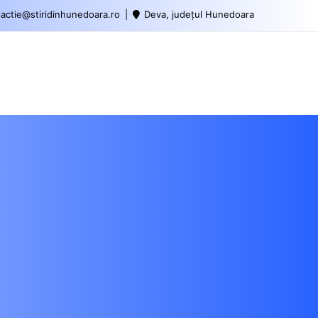
actie@stiridinhunedoara.ro
Deva, județul Hunedoara