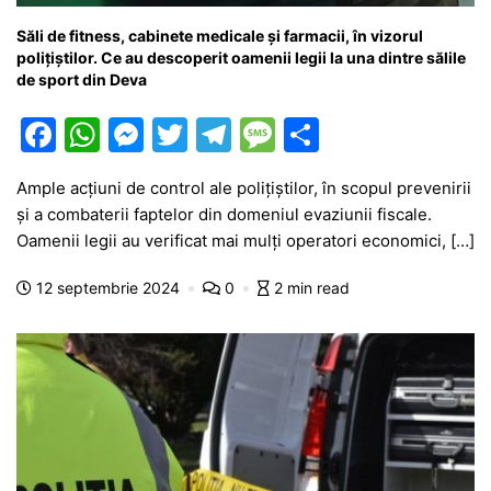
Săli de fitness, cabinete medicale și farmacii, în vizorul
polițiștilor. Ce au descoperit oamenii legii la una dintre sălile
de sport din Deva
F
W
M
T
T
M
P
a
h
e
w
el
e
ar
Ample acțiuni de control ale polițiștilor, în scopul prevenirii
c
at
s
itt
e
s
ta
și a combaterii faptelor din domeniul evaziunii fiscale.
e
s
s
er
gr
s
je
Oamenii legii au verificat mai mulți operatori economici, […]
b
A
e
a
a
a
12 septembrie 2024
0
2 min read
o
p
n
m
g
z
o
p
g
e
ă
k
er