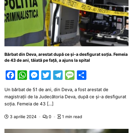
Bărbat din Deva, arestat după ce și-a desfigurat soția. Femeia
de 43 de ani, tăiată pe față, a ajuns la spital
F
W
M
T
T
M
P
a
h
e
w
el
e
ar
Un bărbat de 51 de ani, din Deva, a fost arestat de
c
at
s
itt
e
s
ta
magistrații de la Judecătoria Deva, după ce și-a desfigurat
e
s
s
er
gr
s
je
soția. Femeia de 43 […]
b
A
e
a
a
a
3 aprilie 2024
0
1 min read
o
p
n
m
g
z
o
p
g
e
ă