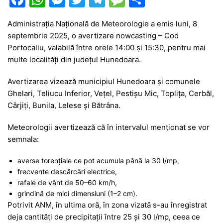
a
h
e
w
el
e
ar
Administrația Națională de Meteorologie a emis luni, 8
c
at
s
itt
e
s
ta
septembrie 2025, o avertizare nowcasting – Cod
e
s
s
er
gr
s
je
Portocaliu, valabilă între orele 14:00 și 15:30, pentru mai
b
A
e
a
a
a
multe localități din județul Hunedoara.
o
p
n
m
g
z
Avertizarea vizează municipiul Hunedoara și comunele
o
p
g
e
ă
Ghelari, Teliucu Inferior, Vețel, Pestișu Mic, Toplița, Cerbăl,
Cârjiți, Bunila, Lelese și Bătrâna.
k
er
Meteorologii avertizează că în intervalul menționat se vor
semnala:
averse torențiale ce pot acumula până la 30 l/mp,
frecvente descărcări electrice,
rafale de vânt de 50–60 km/h,
grindină de mici dimensiuni (1–2 cm).
Potrivit ANM, în ultima oră, în zona vizată s-au înregistrat
deja cantități de precipitații între 25 și 30 l/mp, ceea ce