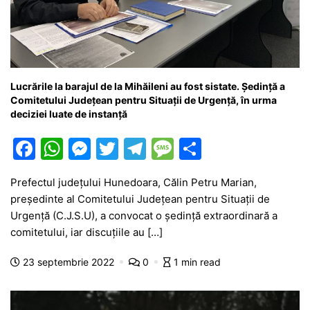
Lucrările la barajul de la Mihăileni au fost sistate. Ședință a
Comitetului Județean pentru Situații de Urgență, în urma
deciziei luate de instanță
F
W
M
T
T
M
P
a
h
e
w
el
e
ar
Prefectul județului Hunedoara, Călin Petru Marian,
c
at
s
itt
e
s
ta
președinte al Comitetului Județean pentru Situații de
e
s
s
er
gr
s
je
Urgență (C.J.S.U), a convocat o ședință extraordinară a
b
A
e
a
a
a
comitetului, iar discuțiile au […]
o
p
n
m
g
z
23 septembrie 2022
0
1 min read
o
p
g
e
ă
k
er