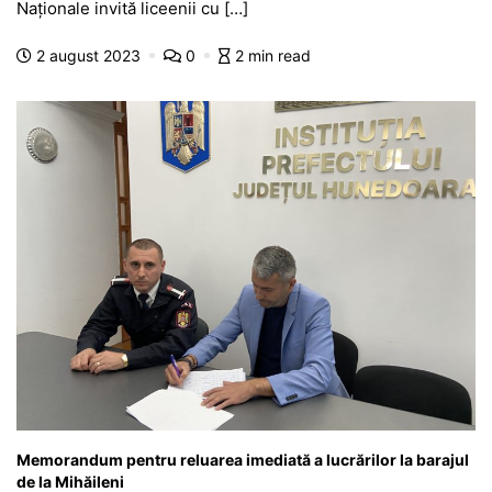
b
A
e
a
a
a
Naționale invită liceenii cu […]
o
p
n
m
g
z
2 august 2023
0
2 min read
o
p
g
e
ă
k
er
Memorandum pentru reluarea imediată a lucrărilor la barajul
de la Mihăileni