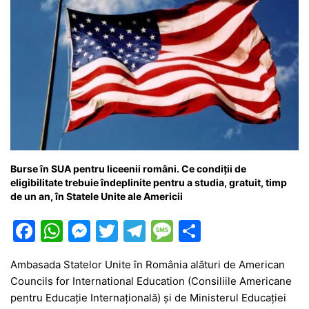
Burse în SUA pentru liceenii români. Ce condiții de
eligibilitate trebuie îndeplinite pentru a studia, gratuit, timp
de un an, în Statele Unite ale Americii
F
W
M
T
T
M
P
a
h
e
w
el
e
ar
Ambasada Statelor Unite în România alături de American
c
at
s
itt
e
s
ta
Councils for International Education (Consiliile Americane
e
s
s
er
gr
s
je
pentru Educație Internațională) și de Ministerul Educației