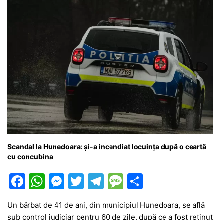
Scandal la Hunedoara: și-a incendiat locuința după o ceartă
cu concubina
F
W
M
T
T
M
P
a
h
e
w
el
e
ar
Un bărbat de 41 de ani, din municipiul Hunedoara, se află
c
at
s
itt
e
s
ta
sub control judiciar pentru 60 de zile, după ce a fost reținut