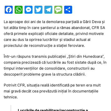
F
W
M
T
T
M
P
a
h
e
w
el
e
ar
La aproape doi ani de la demolarea parțială a Gării Deva și
c
at
s
itt
e
s
ta
tot atâta timp în care șantierul a rămas abandonat, CFR SA
e
s
s
er
gr
s
je
oferă primele explicații oficiale detaliate, privind motivele
b
A
e
a
a
a
care au dus la oprirea lucrărilor și stadiul actual al
proiectului de reconstrucție a stației feroviare.
o
p
n
m
g
z
o
p
g
e
ă
Într-un răspuns transmis publicației „Știri din Hunedoara”,
compania precizează că lucrările au fost sistate după ce, în
k
er
timpul intervențiilor de consolidare, constructorii au
descoperit probleme grave la structura clădirii.
Potrivit CFR, situația reală identificată pe teren era mult
mai gravă decât cea prevăzută inițial în documentațiile
tehnice.
„Lucrările de reabilitare/reconstrucție a