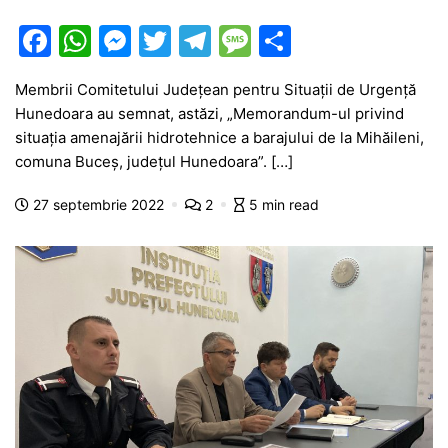
F
W
M
T
T
M
P
a
h
e
w
el
e
ar
Membrii Comitetului Județean pentru Situații de Urgență
c
at
s
itt
e
s
ta
Hunedoara au semnat, astăzi, „Memorandum-ul privind
e
s
s
er
gr
s
je
situația amenajării hidrotehnice a barajului de la Mihăileni,
b
A
e
a
a
a
comuna Buceș, județul Hunedoara”. […]
o
p
n
m
g
z
27 septembrie 2022
2
5 min read
o
p
g
e
ă
k
er