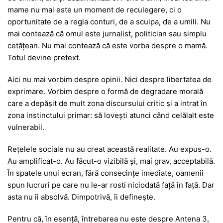
mame nu mai este un moment de reculegere, ci o
oportunitate de a regla conturi, de a scuipa, de a umili. Nu
mai contează că omul este jurnalist, politician sau simplu
cetățean. Nu mai contează că este vorba despre o mamă.
Totul devine pretext.
Aici nu mai vorbim despre opinii. Nici despre libertatea de
exprimare. Vorbim despre o formă de degradare morală
care a depășit de mult zona discursului critic și a intrat în
zona instinctului primar: să lovești atunci când celălalt este
vulnerabil.
Rețelele sociale nu au creat această realitate. Au expus-o.
Au amplificat-o. Au făcut-o vizibilă și, mai grav, acceptabilă.
În spatele unui ecran, fără consecințe imediate, oamenii
spun lucruri pe care nu le-ar rosti niciodată față în față. Dar
asta nu îi absolvă. Dimpotrivă, îi definește.
Pentru că, în esență, întrebarea nu este despre
Antena 3
,