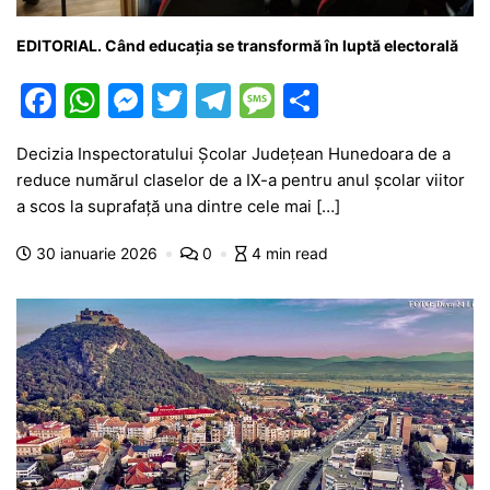
EDITORIAL. Când educația se transformă în luptă electorală
F
W
M
T
T
M
P
a
h
e
w
el
e
ar
Decizia Inspectoratului Școlar Județean Hunedoara de a
c
at
s
itt
e
s
ta
reduce numărul claselor de a IX-a pentru anul școlar viitor
e
s
s
er
gr
s
je
a scos la suprafață una dintre cele mai […]
b
A
e
a
a
a
30 ianuarie 2026
0
4 min read
o
p
n
m
g
z
o
p
g
e
ă
k
er