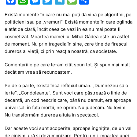
a
h
e
w
el
e
ar
Există momente în care nu mai poți da vina pe algoritmi, pe
c
at
s
itt
e
s
ta
politicieni sau pe „vremuri”. Există momente în care oglinda
e
s
s
er
gr
s
je
e atât de clară, încât ceea ce vezi în ea nu mai poate fi
b
A
e
a
a
a
cosmetizat. Moartea mamei lui
Mihai Gâdea
este un astfel
de moment. Nu prin tragedia în sine, care ține de firescul
o
p
n
m
g
z
dureros al vieții, ci prin reacția noastră, ca societate.
o
p
g
e
ă
Comentariile pe care le-am citit spun tot. Și spun mai mult
k
er
decât am vrea să recunoaștem.
Pe de o parte, există încă reflexul uman: „Dumnezeu să o
ierte”, „Condoleanțe”. Sunt voci care păstrează o linie de
decență, un cod nescris care, până nu demult, era aproape
universal: în fața morții, ne oprim. Nu judecăm. Nu lovim.
Nu transformăm durerea altuia în spectacol.
Dar aceste voci sunt acoperite, aproape înghițite, de un val
de cinism, ură și dezumanizare. Pentru unii, moartea unei