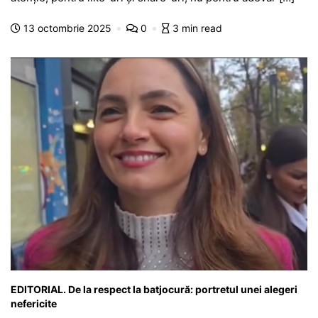
b
A
e
a
a
a
13 octombrie 2025
0
3 min read
o
p
n
m
g
z
o
p
g
e
ă
k
er
EDITORIAL. De la respect la batjocură: portretul unei alegeri
nefericite