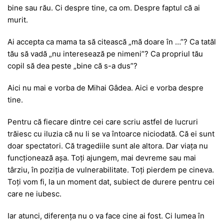
bine sau rău. Ci despre tine, ca om. Despre faptul că ai
murit.
Ai accepta ca mama ta să citească „mă doare în …”? Ca tatăl
tău să vadă „nu interesează pe nimeni”? Ca propriul tău
copil să dea peste „bine că s-a dus”?
Aici nu mai e vorba de
Mihai Gâdea
. Aici e vorba despre
tine.
Pentru că fiecare dintre cei care scriu astfel de lucruri
trăiesc cu iluzia că nu li se va întoarce niciodată. Că ei sunt
doar spectatori. Că tragediile sunt ale altora. Dar viața nu
funcționează așa. Toți ajungem, mai devreme sau mai
târziu, în poziția de vulnerabilitate. Toți pierdem pe cineva.
Toți vom fi, la un moment dat, subiect de durere pentru cei
care ne iubesc.
Iar atunci, diferența nu o va face cine ai fost. Ci lumea în