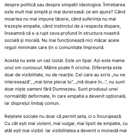
despre politică sau despre simpatii ideologice. Întrebarea
este mult mai simplă și mai dureroasă: ce am ajuns? Când
moartea nu mai impune tăcere, când suferința nu mai
trezește empatie, când instinctul de a respecta dispare,
înseamnă că s-a rupt ceva profund în structura noastră
socială și morală. Nu mai funcționează nici măcar acele
reguli minimale care țin o comunitate împreună.
Acesta nu este un caz izolat. Este un tipar. Azi este mama
unui om cunoscut. Mâine poate fi oricine. Diferența este
doar de vizibilitate, nu de reacție. Cei care au scris „nu ne
interesează”, „mai bine plecai tu”, „mă doare în…”, nu sunt
doar niște oameni fără Dumnezeu. Sunt produsul unei
normalități deformate, în care empatia a devenit opțională,
iar disprețul limbaj comun.
Rețelele sociale nu doar că permit asta, ci o încurajează.
Cu cât ești mai violent, mai vulgar, mai lipsit de empatie, cu
atât ești mai vizibil. Iar vizibilitatea a devenit o monedă mai