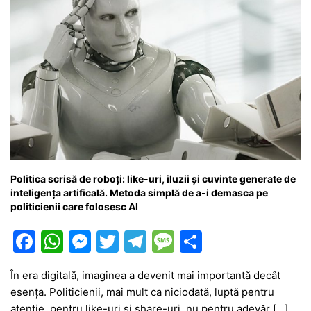
Politica scrisă de roboți: like-uri, iluzii și cuvinte generate de
inteligența artificală. Metoda simplă de a-i demasca pe
politicienii care folosesc AI
F
W
M
T
T
M
P
a
h
e
w
el
e
ar
În era digitală, imaginea a devenit mai importantă decât
c
at
s
itt
e
s
ta
esența. Politicienii, mai mult ca niciodată, luptă pentru
e
s
s
er
gr
s
je
atenție, pentru like-uri și share-uri, nu pentru adevăr […]