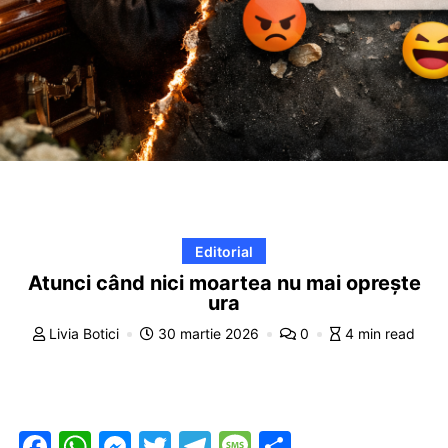
Editorial
Atunci când nici moartea nu mai oprește
ura
Livia Botici
30 martie 2026
0
4 min read
F
W
M
T
T
M
P