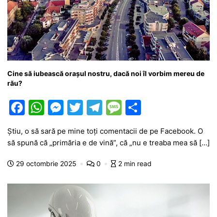
Cine să iubească orașul nostru, dacă noi îl vorbim mereu de
rău?
F
W
M
T
T
M
P
a
h
e
w
el
e
ar
Știu, o să sară pe mine toți comentacii de pe Facebook. O
c
at
s
itt
e
s
ta
să spună că „primăria e de vină”, că „nu e treaba mea să […]
e
s
s
er
gr
s
je
29 octombrie 2025
0
2 min read
b
A
e
a
a
a
o
p
n
m
g
z
o
p
g
e
ă
k
er