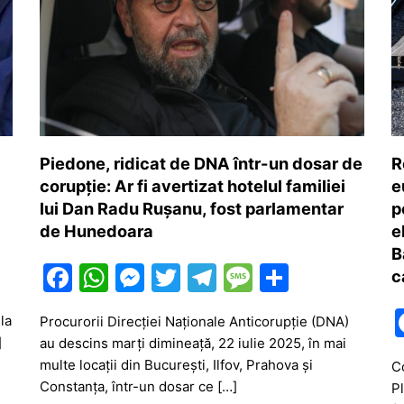
Piedone, ridicat de DNA într-un dosar de
R
corupție: Ar fi avertizat hotelul familiei
e
lui Dan Radu Rușanu, fost parlamentar
p
de Hunedoara
e
B
F
W
M
T
T
M
P
c
a
h
e
w
el
e
ar
la
Procurorii Direcției Naționale Anticorupție (DNA)
c
at
s
itt
e
s
ta
]
au descins marți dimineață, 22 iulie 2025, în mai
e
s
s
er
gr
s
je
multe locații din București, Ilfov, Prahova și
C
b
A
e
a
a
a
Constanța, într-un dosar ce […]
Pl