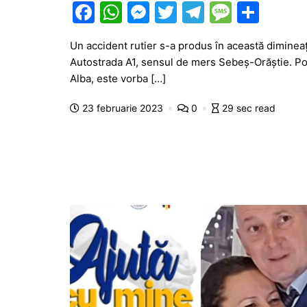
F
W
M
T
T
M
P
a
h
e
w
el
e
ar
Un accident rutier s-a produs în această dimineață
c
at
s
itt
e
s
ta
Autostrada A1, sensul de mers Sebeș-Orăștie. Pot
e
s
s
er
gr
s
je
Alba, este vorba […]
b
A
e
a
a
a
23 februarie 2023
0
29 sec read
o
p
n
m
g
z
o
p
g
e
ă
k
er