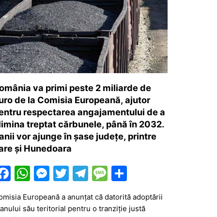
omânia va primi peste 2 miliarde de
uro de la Comisia Europeană, ajutor
entru respectarea angajamentului de a
limina treptat cărbunele, până în 2032.
anii vor ajunge în șase județe, printre
are și Hunedoara
F
W
M
T
T
M
P
a
h
e
w
el
e
ar
omisia Europeană a anunţat că datorită adoptării
c
at
s
itt
e
s
ta
anului său teritorial pentru o tranziţie justă