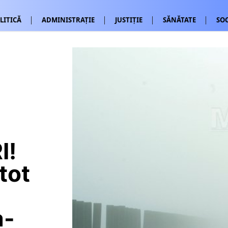
LITICĂ
ADMINISTRAȚIE
JUSTIȚIE
SĂNĂTATE
SOC
I!
tot
a-