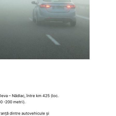
eva – Nădlac, între km 425 (loc.
00 -200 metri).
anță dintre autovehicule și