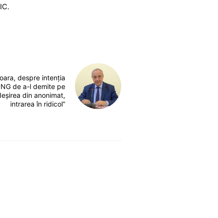
IC.
ara, despre intenția
ONG de a-l demite pe
„Ieșirea din anonimat,
intrarea în ridicol”