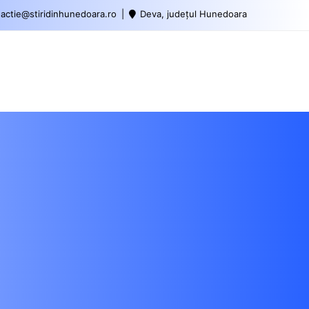
actie@stiridinhunedoara.ro
Deva, județul Hunedoara