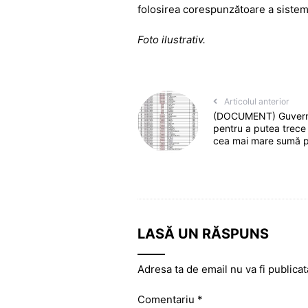
b
A
e
a
folosirea corespunzătoare a sistem
o
p
n
m
o
p
g
Foto ilustrativ.
k
er
Articolul anterior
(DOCUMENT) Guvernul 
pentru a putea trece 
cea mai mare sumă p
LASĂ UN RĂSPUNS
Adresa ta de email nu va fi publicat
Comentariu
*