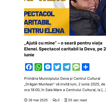
„Ajută cu mine” – o seară pentru viața
Elenei. Spectacol caritabil la Deva, pe 2
iunie
F
W
M
T
T
M
P
a
h
e
w
el
e
ar
Primăria Municipiului Deva și Centrul Cultural
c
at
s
itt
e
s
ta
„Drăgan Muntean” vă invită luni, 2 iunie 2025, de 
e
s
s
er
gr
s
je
ora 18:00, în Sala Mare a Centrului Cultural, la […
b
A
e
a
a
a
29 mai 2025
0
55 sec read
o
p
n
m
g
z