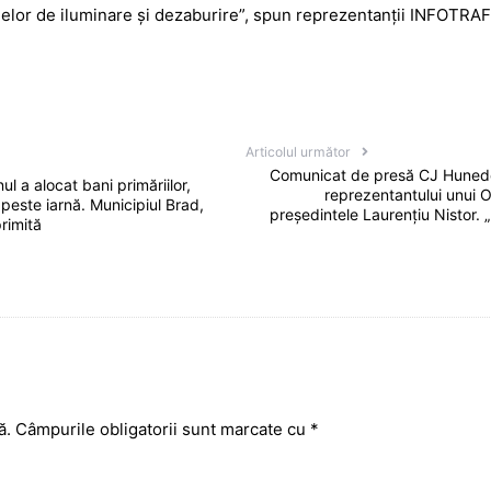
a
a
elor de iluminare și dezaburire”, spun reprezentanții INFOTRAF
g
z
e
ă
Articolul următor
Comunicat de presă CJ Hunedo
a alocat bani primăriilor,
reprezentantului unui 
peste iarnă. Municipiul Brad,
președintele Laurențiu Nistor. 
rimită
ă.
Câmpurile obligatorii sunt marcate cu
*