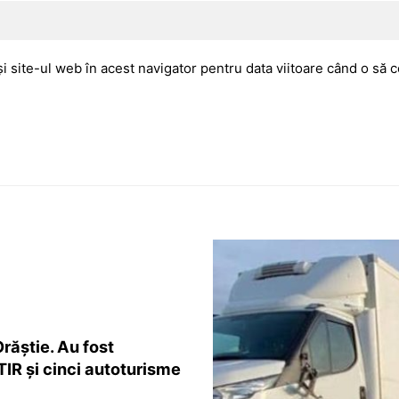
i site-ul web în acest navigator pentru data viitoare când o să
răștie. Au fost
TIR și cinci autoturisme