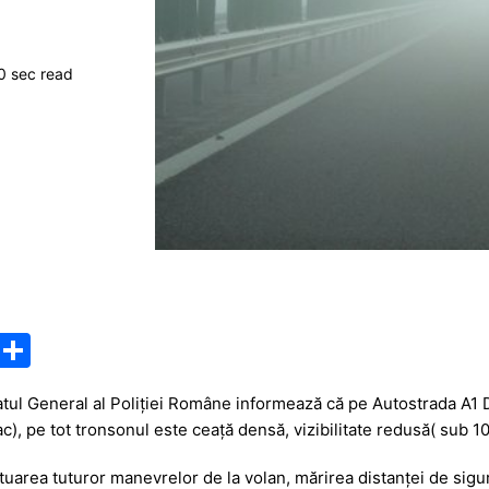
0 sec read
M
P
e
ar
ul General al Poliţiei Române informează că pe Autostrada A1 D
s
ta
c), pe tot tronsonul este ceață densă, vizibilitate redusă( sub 1
s
je
area tuturor manevrelor de la volan, mărirea distanţei de sigur