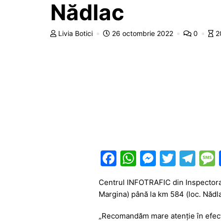
Nădlac
Livia Botici
26 octombrie 2022
0
2
F
W
M
T
T
a
h
e
w
el
Centrul INFOTRAFIC din Inspectorat
c
at
s
itt
e
Margina) până la km 584 (loc. Nădla
e
s
s
er
gr
„Recomandăm mare atenție în efectu