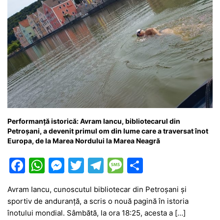
Performanță istorică: Avram Iancu, bibliotecarul din
Petroșani, a devenit primul om din lume care a traversat înot
Europa, de la Marea Nordului la Marea Neagră
F
W
M
T
T
M
P
a
h
e
w
el
e
ar
Avram Iancu, cunoscutul bibliotecar din Petroșani și
c
at
s
itt
e
s
ta
sportiv de anduranță, a scris o nouă pagină în istoria
e
s
s
er
gr
s
je
înotului mondial. Sâmbătă, la ora 18:25, acesta a […]