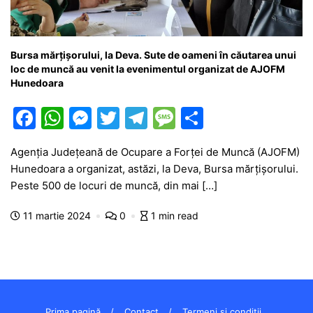
Bursa mărțișorului, la Deva. Sute de oameni în căutarea unui
loc de muncă au venit la evenimentul organizat de AJOFM
Hunedoara
F
W
M
T
T
M
P
a
h
e
w
el
e
ar
Agenția Județeană de Ocupare a Forței de Muncă (AJOFM)
c
at
s
itt
e
s
ta
Hunedoara a organizat, astăzi, la Deva, Bursa mărțișorului.
e
s
s
er
gr
s
je
Peste 500 de locuri de muncă, din mai […]
b
A
e
a
a
a
11 martie 2024
0
1 min read
o
p
n
m
g
z
o
p
g
e
ă
k
er
Prima pagină
Contact
Termeni și condiții