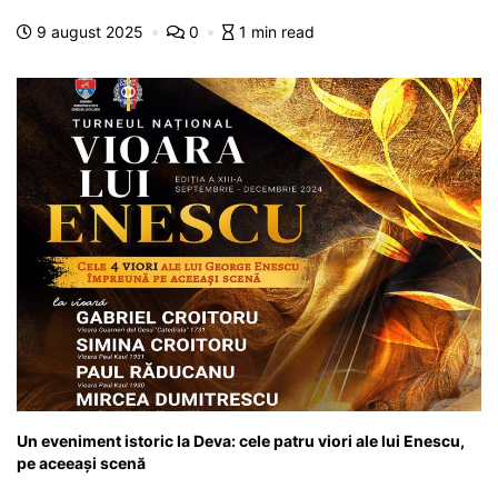
b
A
e
a
a
a
9 august 2025
0
1 min read
o
p
n
m
g
z
o
p
g
e
ă
k
er
Un eveniment istoric la Deva: cele patru viori ale lui Enescu,
pe aceeași scenă