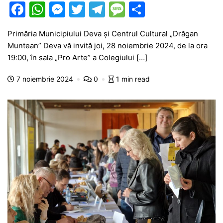
F
W
M
T
T
M
P
a
h
e
w
el
e
ar
Primăria Municipiului Deva și Centrul Cultural „Drăgan
c
at
s
itt
e
s
ta
Muntean” Deva vă invită joi, 28 noiembrie 2024, de la ora
e
s
s
er
gr
s
je
19:00, în sala „Pro Arte” a Colegiului […]
b
A
e
a
a
a
7 noiembrie 2024
0
1 min read
o
p
n
m
g
z
o
p
g
e
ă
k
er