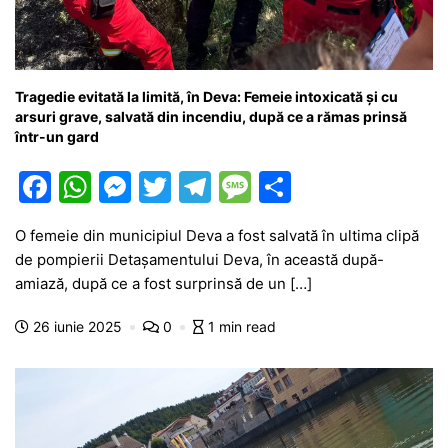
Tragedie evitată la limită, în Deva: Femeie intoxicată și cu
arsuri grave, salvată din incendiu, după ce a rămas prinsă
într-un gard
F
W
M
T
T
M
P
a
h
e
w
el
e
ar
O femeie din municipiul Deva a fost salvată în ultima clipă
c
at
s
itt
e
s
ta
de pompierii Detașamentului Deva, în această după-
e
s
s
er
gr
s
je
amiază, după ce a fost surprinsă de un […]
b
A
e
a
a
a
26 iunie 2025
0
1 min read
o
p
n
m
g
z
o
p
g
e
ă
k
er