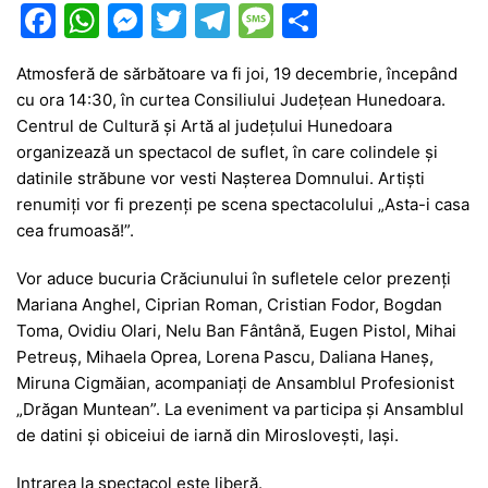
F
W
M
T
T
M
P
a
h
e
w
el
e
ar
Atmosferă de sărbătoare va fi joi, 19 decembrie, începând
c
at
s
itt
e
s
ta
cu ora 14:30, în curtea Consiliului Județean Hunedoara.
e
s
s
er
gr
s
je
Centrul de Cultură și Artă al județului Hunedoara
b
A
e
a
a
a
organizează un spectacol de suflet, în care colindele și
datinile străbune vor vesti Nașterea Domnului. Artiști
o
p
n
m
g
z
renumiți vor fi prezenți pe scena spectacolului „Asta-i casa
o
p
g
e
ă
cea frumoasă!”.
k
er
Vor aduce bucuria Crăciunului în sufletele celor prezenți
Mariana Anghel, Ciprian Roman, Cristian Fodor, Bogdan
Toma, Ovidiu Olari, Nelu Ban Fântână, Eugen Pistol, Mihai
Petreuș, Mihaela Oprea, Lorena Pascu, Daliana Haneș,
Miruna Cigmăian, acompaniați de Ansamblul Profesionist
„Drăgan Muntean”. La eveniment va participa și Ansamblul
de datini și obiceiui de iarnă din Miroslovești, Iași.
Intrarea la spectacol este liberă.