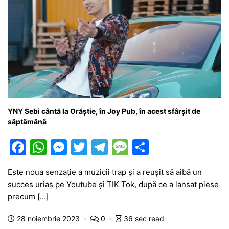
YNY Sebi cântă la Orăștie, în Joy Pub, în acest sfârșit de
săptămână
F
W
M
T
T
M
P
a
h
e
w
el
e
ar
Este noua senzație a muzicii trap și a reușit să aibă un
c
at
s
itt
e
s
ta
succes uriaș pe Youtube și TIK Tok, după ce a lansat piese
e
s
s
er
gr
s
je
precum […]
b
A
e
a
a
a
28 noiembrie 2023
0
36 sec read
o
p
n
m
g
z