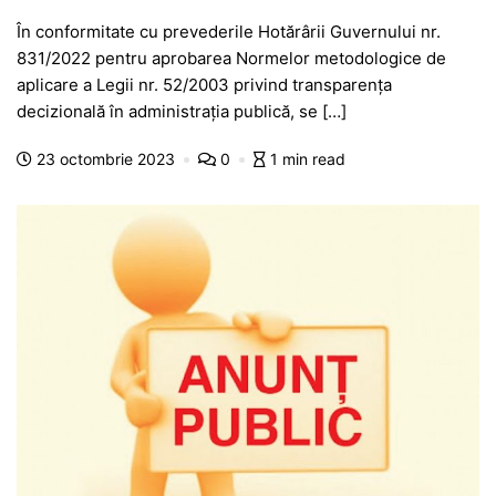
a
h
e
w
el
e
ar
În conformitate cu prevederile Hotărârii Guvernului nr.
c
at
s
itt
e
s
ta
831/2022 pentru aprobarea Normelor metodologice de
e
s
s
er
gr
s
je
aplicare a Legii nr. 52/2003 privind transparenţa
b
A
e
a
a
a
decizională în administraţia publică, se […]
o
p
n
m
g
z
23 octombrie 2023
0
1 min read
o
p
g
e
ă
k
er