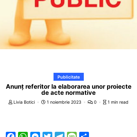
Publicitate
Anunţ referitor la elaborarea unor proiecte
de acte normative
Livia Botici
1 noiembrie 2023
0
1 min read
F
W
M
T
T
M
P