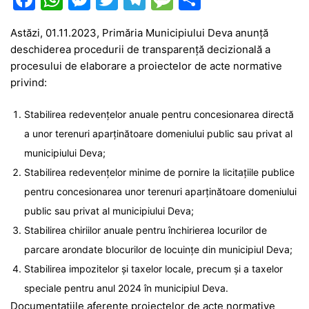
a
h
e
w
el
e
ar
Astăzi, 01
.11
.2023,
Primăria Municipiului Deva anunţă
c
at
s
itt
e
s
ta
deschiderea procedurii de transparenţă decizională a
e
s
s
er
gr
s
je
procesului de elaborare a proiectelor de acte normative
b
A
e
a
a
a
privind:
o
p
n
m
g
z
Stabilirea redevenţelor anuale pentru concesionarea directă
o
p
g
e
ă
a unor terenuri aparţinătoare domeniului public sau privat al
k
er
municipiului Deva;
Stabilirea redevenţelor minime de pornire la licitaţiile publice
pentru concesionarea unor terenuri aparţinătoare domeniului
public sau privat al municipiului Deva;
Stabilirea chiriilor anuale pentru închirierea locurilor de
parcare arondate blocurilor de locuințe din municipiul Deva;
Stabilirea impozitelor și taxelor locale, precum și a taxelor
speciale pentru anul 2024 în municipiul Deva.
Documentaţiile aferente proiectelor de acte normative