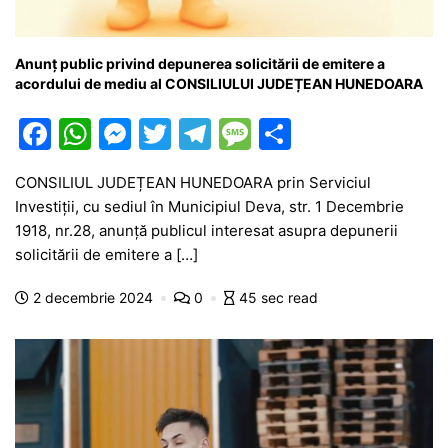
Anunţ public privind depunerea solicitării de emitere a
acordului de mediu al CONSILIULUI JUDEȚEAN HUNEDOARA
F
W
M
T
T
M
P
a
h
e
w
el
e
ar
CONSILIUL JUDEȚEAN HUNEDOARA prin Serviciul
c
at
s
itt
e
s
ta
Investiții, cu sediul în Municipiul Deva, str. 1 Decembrie
e
s
s
er
gr
s
je
1918, nr.28, anunţă publicul interesat asupra depunerii
b
A
e
a
a
a
solicitării de emitere a […]
o
p
n
m
g
z
2 decembrie 2024
0
45 sec read
o
p
g
e
ă
k
er