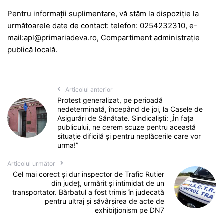
Pentru informaţii suplimentare, vă stăm la dispoziţie la
următoarele date de contact: telefon: 0254232310, e-
mail:apl@primariadeva.ro, Compartiment administrație
publică locală.
Articolul anterior
Protest generalizat, pe perioadă
nedeterminată, începând de joi, la Casele de
Asigurări de Sănătate. Sindicaliști: „În fața
publicului, ne cerem scuze pentru această
situație dificilă și pentru neplăcerile care vor
urma!”
Articolul următor
Cel mai corect și dur inspector de Trafic Rutier
din județ, urmărit și intimidat de un
transportator. Bărbatul a fost trimis în judecată
pentru ultraj și săvârșirea de acte de
exhibiționism pe DN7