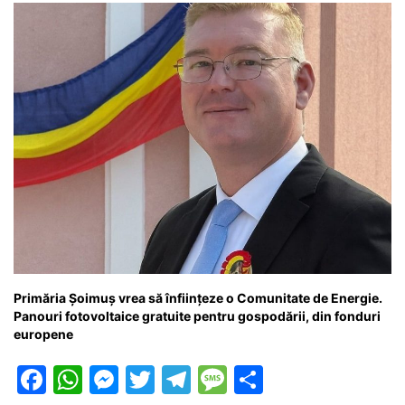
o
p
g
e
ă
k
er
Primăria Șoimuș vrea să înființeze o Comunitate de Energie.
Panouri fotovoltaice gratuite pentru gospodării, din fonduri
europene
F
W
M
T
T
M
P