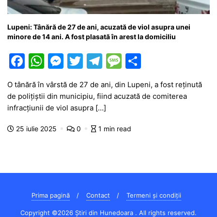
Lupeni: Tânără de 27 de ani, acuzată de viol asupra unei
minore de 14 ani. A fost plasată în arest la domiciliu
F
W
M
T
T
M
P
a
h
e
w
el
e
ar
O tânără în vârstă de 27 de ani, din Lupeni, a fost reținută
c
at
s
itt
e
s
ta
de polițiștii din municipiu, fiind acuzată de comiterea
e
s
s
er
gr
s
je
infracțiunii de viol asupra […]
b
A
e
a
a
a
25 iulie 2025
0
1 min read
o
p
n
m
g
z
o
p
g
e
ă
k
er
Prima pagină
Contact
Termeni și condiții
Copyright ©2026 Știri din Hunedoara . All rights reserved.