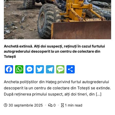
Anchetă extinsă. Alți doi suspecți, reținuți în cazul furtului
autogrederului descoperit la un centru de colectare din
Totești
F
W
M
T
T
M
P
a
h
e
w
el
e
ar
Ancheta polițiștilor din Hațeg privind furtul autogrederului
c
at
s
itt
e
s
ta
descoperit la un centru de colectare din Totești se extinde.
e
s
s
er
gr
s
je
După reținerea primului suspect, alți doi tineri, din […]
b
A
e
a
a
a
30 septembrie 2025
0
1 min read
o
p
n
m
g
z