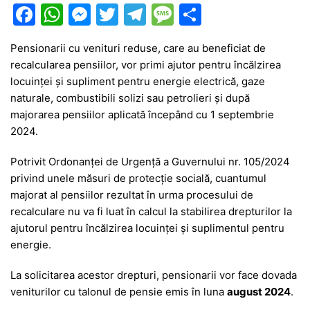
F
W
M
T
T
M
P
a
h
e
w
el
e
ar
Pensionarii cu venituri reduse, care au beneficiat de
c
at
s
itt
e
s
ta
recalcularea pensiilor, vor primi ajutor pentru încălzirea
e
s
s
er
gr
s
je
locuinței și supliment pentru energie electrică, gaze
b
A
e
a
a
a
naturale, combustibili solizi sau petrolieri și după
majorarea pensiilor aplicată începând cu 1 septembrie
o
p
n
m
g
z
2024.
o
p
g
e
ă
Potrivit Ordonanței de Urgență a Guvernului nr. 105/2024
k
er
privind unele măsuri de protecție socială, cuantumul
majorat al pensiilor rezultat în urma procesului de
recalculare nu va fi luat în calcul la stabilirea drepturilor la
ajutorul pentru încălzirea locuinței și suplimentul pentru
energie.
La solicitarea acestor drepturi, pensionarii vor face dovada
veniturilor cu talonul de pensie emis în luna
august 2024
.