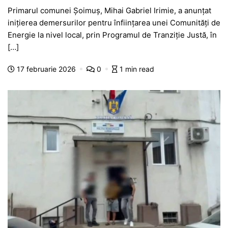
a
h
e
w
el
e
ar
Primarul comunei Șoimuș, Mihai Gabriel Irimie, a anunțat
c
at
s
itt
e
s
ta
inițierea demersurilor pentru înființarea unei Comunități de
e
s
s
er
gr
s
je
Energie la nivel local, prin Programul de Tranziție Justă, în
b
A
e
a
a
a
[…]
o
p
n
m
g
z
17 februarie 2026
0
1 min read
o
p
g
e
ă
k
er