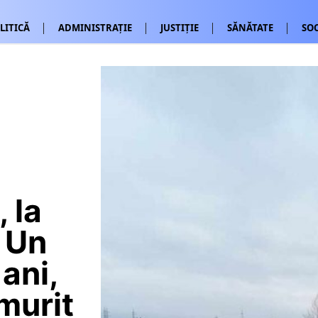
LITICĂ
ADMINISTRAȚIE
JUSTIȚIE
SĂNĂTATE
SOC
 la
. Un
ani,
 murit