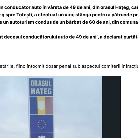
a
a
g
z
0, un conducător auto în vârstă de 49 de ani, din orașul Hațeg, 
țeg spre Totești, a efectuat un viraj stânga pentru a pătrunde 
e
ă
 de un autoturism condus de un bărbat de 60 de ani, din comuna 
at decesul conducătorului auto de 49 de ani”, a declarat purtăt
cetările, fiind întocmit dosar penal sub aspectul comiterii infracț