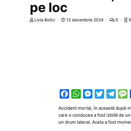
pe loc
Livia Botici
12 decembrie 2024
0
5
F
W
M
T
T
a
h
e
w
el
Accident mortal, în această după-ma
c
at
s
itt
e
care o conducea a fost izbită de un a
e
s
s
er
gr
un drum lateral. Acela a fost moment