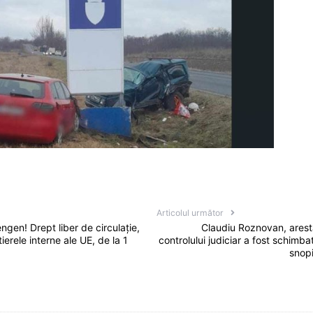
Articolul următor
gen! Drept liber de circulație,
Claudiu Roznovan, arest
tierele interne ale UE, de la 1
controlului judiciar a fost schimb
snopi