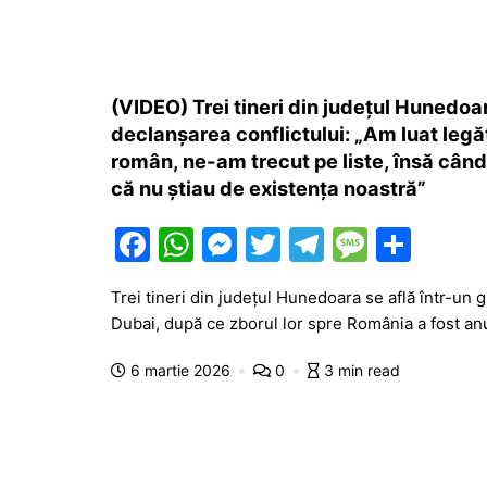
(VIDEO) Trei tineri din județul Hunedoa
declanșarea conflictului: „Am luat legă
român, ne-am trecut pe liste, însă cân
că nu știau de existența noastră”
F
W
M
T
T
M
P
a
h
e
w
el
e
ar
Trei tineri din județul Hunedoara se află într-un 
c
at
s
itt
e
s
ta
Dubai, după ce zborul lor spre România a fost anu
e
s
s
er
gr
s
je
6 martie 2026
0
3 min read
b
A
e
a
a
a
o
p
n
m
g
z
o
p
g
e
ă