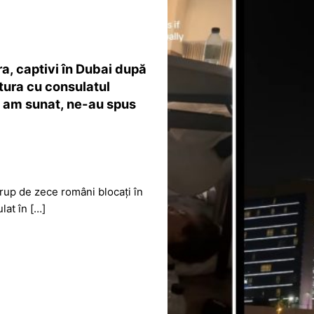
ra, captivi în Dubai după
tura cu consulatul
d am sunat, ne-au spus
grup de zece români blocați în
lat în […]