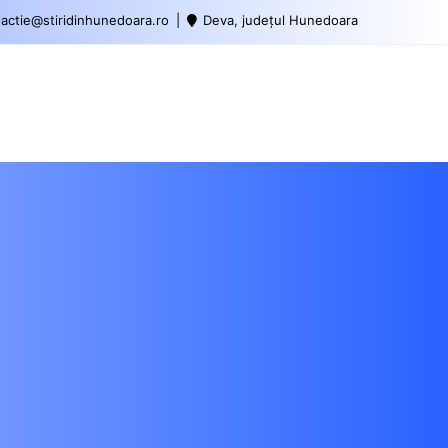
actie@stiridinhunedoara.ro
Deva, județul Hunedoara