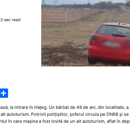
3 sec read
M
P
e
ar
să, la intrare în Hațeg. Un bărbat de 49 de ani, din localitate, 
s
ta
lt autoturism. Potrivit polițiștilor, șoferul circula pe DN68 și se
s
je
ul în care mașina a fost lovită de un alt autoturism, aflat în dep