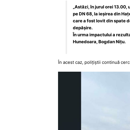
b
A
e
a
o
p
n
m
„Astăzi, în jurul orei 13.0
pe DN 68, la ieșirea din Ha
o
p
g
care a fost lovit din spate
k
er
depășire.
În urma impactului a rezult
Hunedoara, Bogdan Nițu.
În acest caz, polițiștii continuă cer