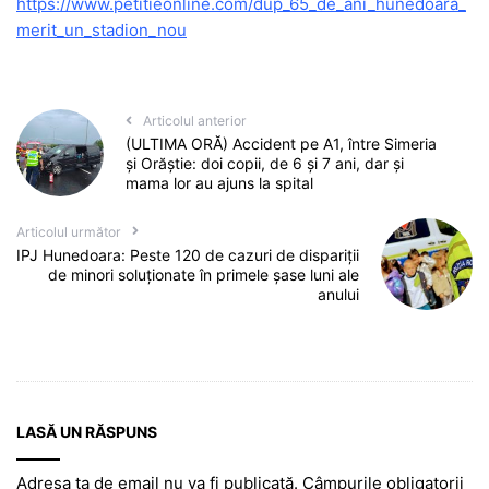
https://www.petitieonline.com/dup_65_de_ani_hunedoara_
merit_un_stadion_nou
Articolul anterior
(ULTIMA ORĂ) Accident pe A1, între Simeria
și Orăștie: doi copii, de 6 și 7 ani, dar și
mama lor au ajuns la spital
Articolul următor
IPJ Hunedoara: Peste 120 de cazuri de dispariții
de minori soluționate în primele șase luni ale
anului
LASĂ UN RĂSPUNS
Adresa ta de email nu va fi publicată.
Câmpurile obligatorii