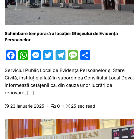
Schimbare temporară a locației Ghișeului de Evidența
Persoanelor
F
W
M
T
T
M
P
a
h
e
w
el
e
ar
Serviciul Public Local de Evidența Persoanelor și Stare
c
at
s
itt
e
s
ta
Civilă, instituție aflată în subordinea Consiliului Local Deva,
e
s
s
er
gr
s
je
informează cetățenii că, din cauza unor lucrări de
b
A
e
a
a
a
renovare, […]
o
p
n
m
g
z
23 ianuarie 2025
0
25 sec read
o
p
g
e
ă
k
er