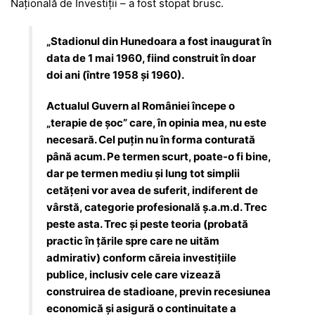
Națională de Investiții – a fost stopat brusc.
„Stadionul din Hunedoara a fost inaugurat în
data de 1 mai 1960, fiind construit în doar
doi ani (între 1958 și 1960).
Actualul Guvern al României începe o
„terapie de şoc” care, în opinia mea, nu este
necesară. Cel puţin nu în forma conturată
până acum. Pe termen scurt, poate-o fi bine,
dar pe termen mediu şi lung tot simplii
cetăţeni vor avea de suferit, indiferent de
vârstă, categorie profesională ş.a.m.d. Trec
peste asta. Trec şi peste teoria (probată
practic în ţările spre care ne uităm
admirativ) conform căreia investiţiile
publice, inclusiv cele care vizează
construirea de stadioane, previn recesiunea
economică şi asigură o continuitate a