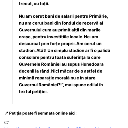
trecut, cu toţii.
Nu am cerut bani de salarii pentru Primărie,
nu am cerut bani din fondul de rezervă al
Guvernului cum au primit alţii din marile
orașe, pentru investiţiile locale. Ne-am
descurcat prin forţe proprii. Am cerut un
stadion. Atât! Un simplu stadion ar fi o palidă
consolare pentru toată suferința la care
Guvernele României au supus Hunedoara
decenii la rând. Nici măcar de o astfel de
minimă reparație morală nu e în stare
Guvernul României?!”, mai spune edilul în
textul petiției.
📍 Petiția poate fi semnată online aici:
👉