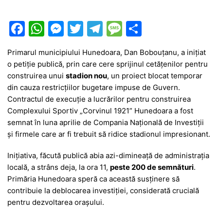
F
W
M
T
T
M
P
a
h
e
w
el
e
ar
Primarul municipiului Hunedoara, Dan Bobouțanu, a inițiat
c
at
s
itt
e
s
ta
o petiție publică, prin care cere sprijinul cetățenilor pentru
e
s
s
er
gr
s
je
construirea unui
stadion nou
, un proiect blocat temporar
b
A
e
a
a
a
din cauza restricțiilor bugetare impuse de Guvern.
Contractul de execuție a lucrărilor pentru construirea
o
p
n
m
g
z
Complexului Sportiv „Corvinul 1921” Hunedoara a fost
o
p
g
e
ă
semnat în luna aprilie de Compania Națională de Investiții
k
er
și firmele care ar fi trebuit să ridice stadionul impresionant.
Inițiativa, făcută publică abia azi-dimineață de administrația
locală, a strâns deja, la ora 11,
peste 200 de semnături
.
Primăria Hunedoara speră ca această susținere să
contribuie la deblocarea investiției, considerată crucială
pentru dezvoltarea orașului.