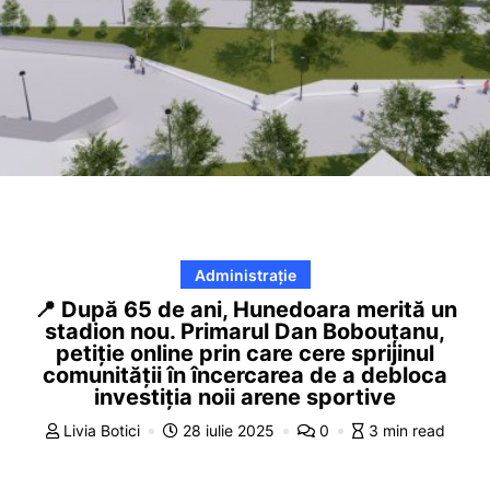
Administrație
📍 După 65 de ani, Hunedoara merită un
stadion nou. Primarul Dan Bobouțanu,
petiție online prin care cere sprijinul
comunității în încercarea de a debloca
investiția noii arene sportive
Livia Botici
28 iulie 2025
0
3 min read