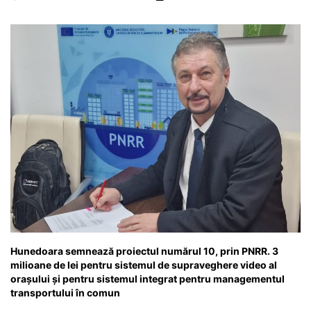
o
p
n
m
g
z
o
p
g
e
ă
k
er
Hunedoara semnează proiectul numărul 10, prin PNRR. 3
milioane de lei pentru sistemul de supraveghere video al
orașului și pentru sistemul integrat pentru managementul
transportului în comun