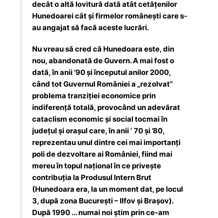
decât o altă lovitură dată atât cetăţenilor
Hunedoarei cât şi firmelor româneşti care s-
au angajat să facă aceste lucrări.
Nu vreau să cred că Hunedoara este, din
nou, abandonată de Guvern. A mai fost o
dată, în anii ’90 şi începutul anilor 2000,
când tot Guvernul României a „rezolvat”
problema tranziţiei economice prin
indiferenţă totală, provocând un adevărat
cataclism economic şi social tocmai în
judeţul şi oraşul care, în anii ‘ 70 şi ’80,
reprezentau unul dintre cei mai importanţi
poli de dezvoltare ai României, fiind mai
mereu în topul naţional în ce priveşte
contribuţia la Produsul Intern Brut
(Hunedoara era, la un moment dat, pe locul
3, după zona Bucureşti – Ilfov și Brașov).
După 1990 … numai noi ştim prin ce-am