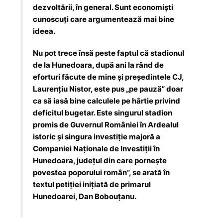
dezvoltării, în general. Sunt economişti
cunoscuţi care argumentează mai bine
ideea.
Nu pot trece însă peste faptul că stadionul
de la Hunedoara, după ani la rând de
eforturi făcute de mine şi preşedintele CJ,
Laurenţiu Nistor, este pus „pe pauză” doar
ca să iasă bine calculele pe hârtie privind
deficitul bugetar. Este singurul stadion
promis de Guvernul României în Ardealul
istoric şi singura investiţie majoră a
Companiei Naţionale de Investiţii în
Hunedoara, judeţul din care porneşte
povestea poporului român”, se arată în
textul petiției inițiată de primarul
Hunedoarei, Dan Bobouțanu.