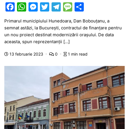
F
W
M
T
T
M
P
a
h
e
w
el
e
ar
Primarul municipiului Hunedoara, Dan Bobouţanu, a
c
at
s
itt
e
s
ta
semnat astăzi, la Bucureşti, contractul de finanţare pentru
e
s
s
er
gr
s
je
un nou proiect destinat modernizării oraşului. De data
b
A
e
a
a
a
aceasta, spun reprezentanții […]
o
p
n
m
g
z
13 februarie 2023
0
1 min read
o
p
g
e
ă
k
er