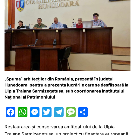
„Spuma” arhitecților din România, prezentă în județul
Hunedoara, pentru a prezenta lucrările care se desfășoară la
Ulpia Traiana Sarmizegetusa, sub coordonarea Institutului
Național al Patrimoniului
F
W
M
T
T
M
P
a
h
e
w
el
e
ar
Restaurarea și conservarea amfiteatrului de la Ulpia
c
at
s
itt
e
s
ta
Traiana Sarmizegetusa, un proiect cu finanțare europeană