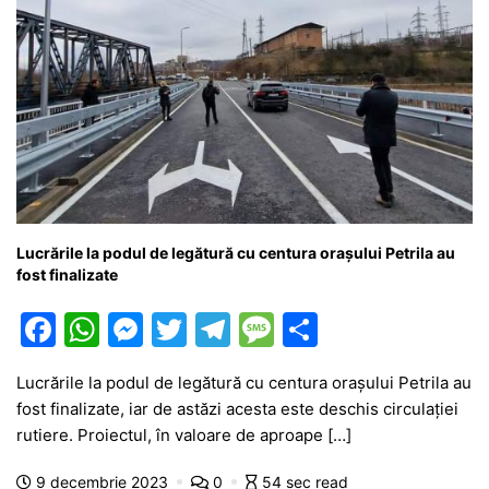
Lucrările la podul de legătură cu centura orașului Petrila au
fost finalizate
F
W
M
T
T
M
P
a
h
e
w
el
e
ar
Lucrările la podul de legătură cu centura orașului Petrila au
c
at
s
itt
e
s
ta
fost finalizate, iar de astăzi acesta este deschis circulației
e
s
s
er
gr
s
je
rutiere. Proiectul, în valoare de aproape […]
b
A
e
a
a
a
9 decembrie 2023
0
54 sec read