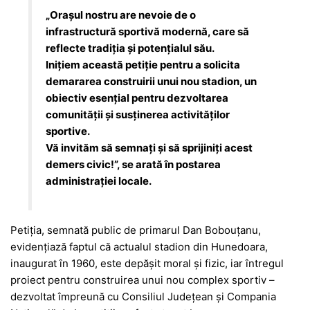
„Orașul nostru are nevoie de o
infrastructură sportivă modernă, care să
reflecte tradiția și potențialul său.
Inițiem această petiție pentru a solicita
demararea construirii unui nou stadion, un
obiectiv esențial pentru dezvoltarea
comunității și susținerea activităților
sportive.
Vă invităm să semnați și să sprijiniți acest
demers civic!”, se arată în postarea
administrației locale.
Petiția, semnată public de primarul Dan Bobouțanu,
evidențiază faptul că actualul stadion din Hunedoara,
inaugurat în 1960, este depășit moral și fizic, iar întregul
proiect pentru construirea unui nou complex sportiv –
dezvoltat împreună cu Consiliul Județean și Compania