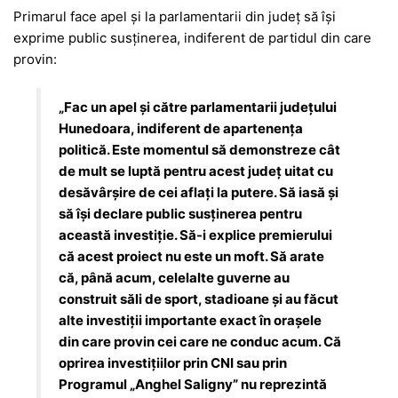
Primarul face apel și la parlamentarii din județ să își
exprime public susținerea, indiferent de partidul din care
provin:
„Fac un apel şi către parlamentarii judeţului
Hunedoara, indiferent de apartenenţa
politică. Este momentul să demonstreze cât
de mult se luptă pentru acest judeţ uitat cu
desăvârşire de cei aflaţi la putere. Să iasă şi
să îşi declare public susţinerea pentru
această investiţie. Să-i explice premierului
că acest proiect nu este un moft. Să arate
că, până acum, celelalte guverne au
construit săli de sport, stadioane şi au făcut
alte investiţii importante exact în oraşele
din care provin cei care ne conduc acum. Că
oprirea investiţiilor prin CNI sau prin
Programul „Anghel Saligny” nu reprezintă