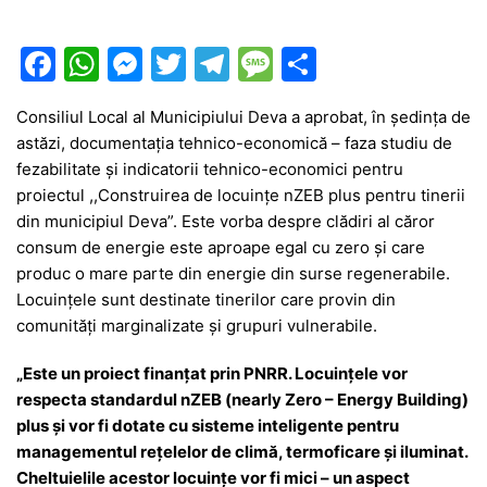
F
W
M
T
T
M
P
a
h
e
w
el
e
ar
Consiliul Local al Municipiului Deva a aprobat, în ședința de
c
at
s
itt
e
s
ta
astăzi, documentația tehnico-economică – faza studiu de
e
s
s
er
gr
s
je
fezabilitate și indicatorii tehnico-economici pentru
b
A
e
a
a
a
proiectul ,,Construirea de locuințe nZEB plus pentru tinerii
din municipiul Deva”. Este vorba despre clădiri al căror
o
p
n
m
g
z
consum de energie este aproape egal cu zero și care
o
p
g
e
ă
produc o mare parte din energie din surse regenerabile.
k
er
Locuințele sunt destinate tinerilor care provin din
comunități marginalizate și grupuri vulnerabile.
„Este un proiect finanțat prin PNRR. Locuințele vor
respecta standardul nZEB (nearly Zero – Energy Building)
plus și vor fi dotate cu sisteme inteligente pentru
managementul rețelelor de climă, termoficare și iluminat.
Cheltuielile acestor locuințe vor fi mici – un aspect