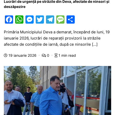
Lucrări de urgență pe străzile din Deva, afectate de ninsori și
deszăpezire
F
W
M
T
T
M
P
a
h
e
w
el
e
ar
Primăria Municipiului Deva a demarat, începând de luni, 19
c
at
s
itt
e
s
ta
ianuarie 2026, lucrări de reparații provizorii la străzile
e
s
s
er
gr
s
je
afectate de condițiile de iarnă, după ce ninsorile […]
b
A
e
a
a
a
19 ianuarie 2026
0
1 min read
o
p
n
m
g
z
o
p
g
e
ă
k
er