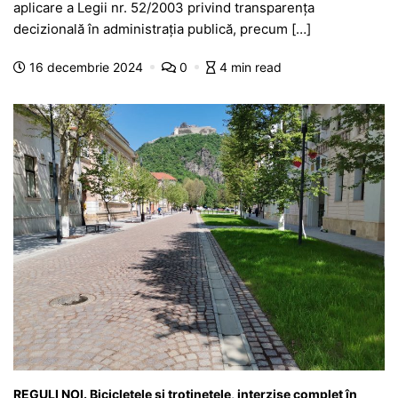
e
s
s
er
gr
s
je
aplicare a Legii nr. 52/2003 privind transparenţa
b
A
e
a
a
a
decizională în administraţia publică, precum […]
o
p
n
m
g
z
16 decembrie 2024
0
4 min read
o
p
g
e
ă
k
er
REGULI NOI. Bicicletele și trotinetele, interzise complet în