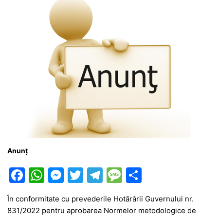
k
er
Anunț
F
W
M
T
T
M
P
a
h
e
w
el
e
ar
În conformitate cu prevederile Hotărârii Guvernului nr.
c
at
s
itt
e
s
ta
831/2022 pentru aprobarea Normelor metodologice de