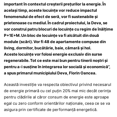
important în contextul creșterii prețurilor la energie. În
același timp, aceste locuințe vor reduce impactul
fenomenului de efect de seră, vor fi sustenabile și
prietenoase cu mediul. În cadrul proiectului, la Deva, se
vor construi patru blocuri de locuințe cu regim de înălțime
P+1E+M. Un bloc de locuințe va fi alcătuit din două
module (scări). Vor fi 48 de apartamente compuse din
living, dormitor, bucătărie, baie, cămară și hol.
Aceste locuințe vor folosi energie exclusiv din surse
regenerabile. Tot ce este mai bun pentru tinerii noștri și
pentru a-i susține în integrarea lor socială și economică”,
a spus primarul municipiului Deva, Florin Oancea.
Această investiție va respecta obiectivul privind necesarul
de energie primară cu cel puțin 20% mai mic decât cerința
pentru clădirile al căror consum de energie este aproape
egal cu zero conform orientărilor naționale, ceea ce se va
asigura prin certificate de performanță energetică.