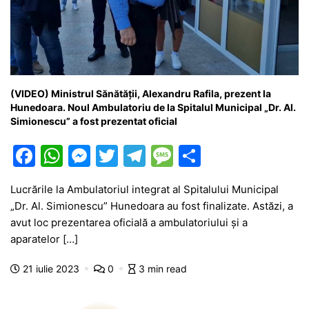
(VIDEO) Ministrul Sănătății, Alexandru Rafila, prezent la
Hunedoara. Noul Ambulatoriu de la Spitalul Municipal „Dr. Al.
Simionescu” a fost prezentat oficial
F
W
M
T
T
M
P
a
h
e
w
el
e
ar
Lucrările la Ambulatoriul integrat al Spitalului Municipal
c
at
s
itt
e
s
ta
„Dr. Al. Simionescu” Hunedoara au fost finalizate. Astăzi, a
e
s
s
er
gr
s
je
avut loc prezentarea oficială a ambulatoriului și a
b
A
e
a
a
a
aparatelor […]
o
p
n
m
g
z
21 iulie 2023
0
3 min read
o
p
g
e
ă