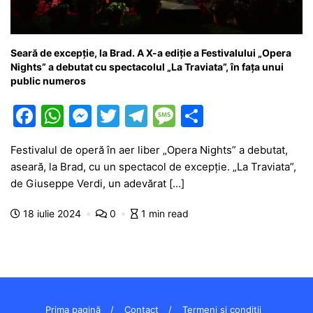
Seară de excepție, la Brad. A X-a ediție a Festivalului „Opera
Nights” a debutat cu spectacolul „La Traviata”, în fața unui
public numeros
F
W
M
T
T
M
P
a
h
e
w
el
e
ar
Festivalul de operă în aer liber „Opera Nights” a debutat,
c
at
s
itt
e
s
ta
aseară, la Brad, cu un spectacol de excepție. „La Traviata”,
e
s
s
er
gr
s
je
de Giuseppe Verdi, un adevărat […]
b
A
e
a
a
a
18 iulie 2024
0
1 min read
o
p
n
m
g
z
o
p
g
e
ă
k
er
Prima pagină
Contact
Termeni și condiții