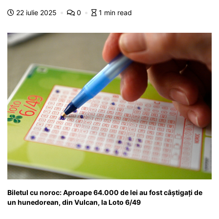
b
A
e
a
a
a
22 iulie 2025
0
1 min read
o
p
n
m
g
z
o
p
g
e
ă
k
er
Biletul cu noroc: Aproape 64.000 de lei au fost câștigați de
un hunedorean, din Vulcan, la Loto 6/49