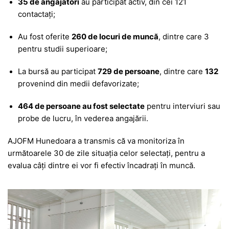
35 de angajatori
au participat activ, din cei 121
contactați;
Au fost oferite
260 de locuri de muncă
, dintre care 3
pentru studii superioare;
La bursă au participat
729 de persoane
, dintre care
132
provenind din medii defavorizate;
464 de persoane au fost selectate
pentru interviuri sau
probe de lucru, în vederea angajării.
AJOFM Hunedoara a transmis că va monitoriza în
următoarele 30 de zile situația celor selectați, pentru a
evalua câți dintre ei vor fi efectiv încadrați în muncă.