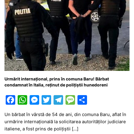
Urmărit internațional, prins în comuna Baru! Bărbat
condamnat în Italia, reținut de polițiștii hunedoreni
F
W
M
T
T
M
P
a
h
e
w
el
e
ar
Un bărbat în vârstă de 54 de ani, din comuna Baru, aflat în
c
at
s
itt
e
s
ta
urmărire internațională la solicitarea autorităților judiciare
e
s
s
er
gr
s
je
italiene, a fost prins de polițiștii […]