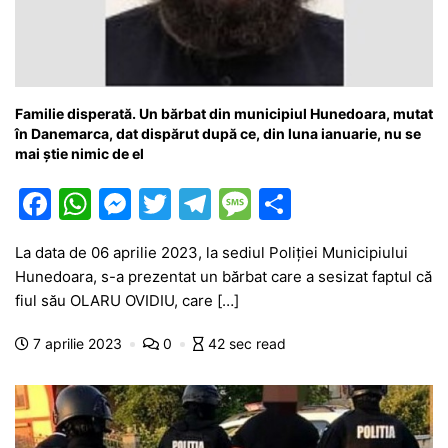
Familie disperată. Un bărbat din municipiul Hunedoara, mutat
în Danemarca, dat dispărut după ce, din luna ianuarie, nu se
mai știe nimic de el
F
W
M
T
T
M
P
a
h
e
w
el
e
ar
La data de 06 aprilie 2023, la sediul Poliției Municipiului
c
at
s
itt
e
s
ta
Hunedoara, s-a prezentat un bărbat care a sesizat faptul că
e
s
s
er
gr
s
je
fiul său OLARU OVIDIU, care […]
b
A
e
a
a
a
7 aprilie 2023
0
42 sec read
o
p
n
m
g
z
o
p
g
e
ă
k
er