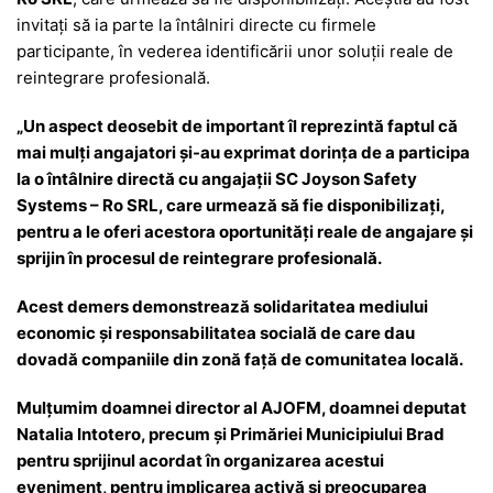
invitați să ia parte la întâlniri directe cu firmele
participante, în vederea identificării unor soluții reale de
reintegrare profesională.
„
Un aspect deosebit de important îl reprezint
ă faptul că
mai mulți angajatori și-au exprimat dorința de a participa
la o
întâlnire direct
ă cu angajații SC
Joyson
Safety
Systems
– Ro SRL, care urmeaz
ă să fie disponibilizați,
pentru a le oferi acestora oportunități reale de angajare și
sprijin
în procesul de reintegrare profesional
ă.
Acest demers demonstrează solidaritatea mediului
economic și responsabilitatea socială de care dau
dovadă companiile din zonă față de comunitatea locală.
Mulțumim doamnei director al AJOFM, doamnei deputat
Natalia
Intotero
, precum și Primăriei Municipiului Brad
pentru sprijinul acordat
în organizarea acestui
eveniment, pentru implicarea activ
ă și preocuparea