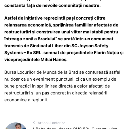
constantă față de nevoile comunității noastre.
Astfel de inițiative reprezintă pași concreți către
relansarea economică, sprijinirea familiilor afectate de
restructurări și construirea unui viitor mai stabil pentru
întreaga zon
ă a Bradului
” se arată într-un comunicat
transmis de Sindicatul Liber din SC Joyson Safety
Systems – Ro SRL, semnat de președintele Florin Nuțea și
vicepreședintele Mihai Haneș.
Bursa Locurilor de Muncă de la Brad se conturează astfel
nu doar ca un eveniment punctual, ci ca un exemplu de
bune practici în sprijinirea directă a celor afectați de
restructurări și un pas concret în direcția relansării
economice a regiunii.
Articolul anterior
❗ Bobouțanu, despre OUG 52: „Guvernul vine