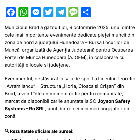
F
W
M
T
T
M
P
a
h
e
w
el
e
ar
Municipiul Brad a găzduit joi, 9 octombrie 2025, unul dintre
c
at
s
itt
e
s
ta
cele mai importante evenimente dedicate pieței muncii din
e
s
s
er
gr
s
je
zona de nord a județului Hunedoara – Bursa Locurilor de
b
A
e
a
a
a
Muncă, organizată de Agenția Județeană pentru Ocuparea
Forței de Muncă Hunedoara (AJOFM), în colaborare cu
o
p
n
m
g
z
autoritățile locale și județene.
o
p
g
e
ă
Evenimentul, desfășurat la sala de sport a Liceului Teoretic
k
er
„Avram Iancu” – Structura „Horia, Cloșca și Crișan” din
Brad, a venit într-un moment critic pentru comunitate,
marcat de disponibilizările anunțate la SC
Joyson Safety
Systems – Ro SRL
, unul dintre cei mai mari angajatori din
zonă.
🔍 Rezultatele oficiale ale bursei: