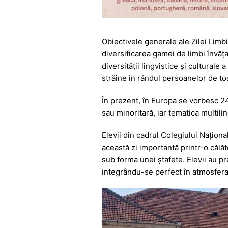
Obiectivele generale ale Zilei Limbi
diversificarea gamei de limbi învăţ
diversității lingvistice şi culturale 
străine în rândul persoanelor de toat
În prezent, în Europa se vorbesc 24
sau minoritară, iar tematica multili
Elevii din cadrul Colegiului Națion
această zi importantă printr-o călăt
sub forma unei ștafete. Elevii au pr
integrându-se perfect în atmosfera f