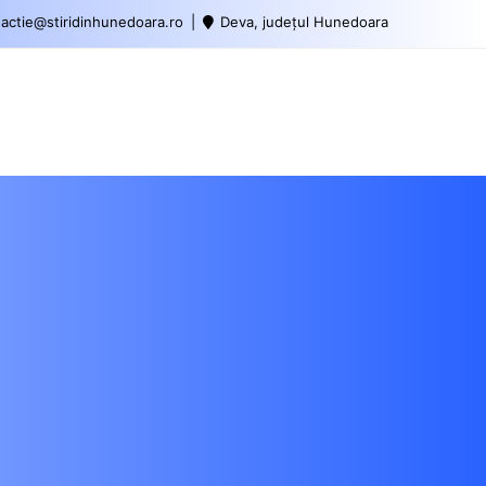
actie@stiridinhunedoara.ro
Deva, județul Hunedoara