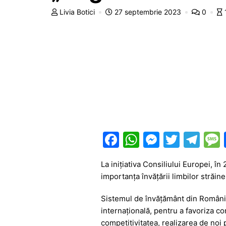
Livia Botici
27 septembrie 2023
0
F
W
M
T
T
a
h
e
w
el
La iniţiativa Consiliului Europei, î
c
at
s
itt
e
importanţa învăţării limbilor străin
e
s
s
er
gr
Sistemul de învățământ din România 
b
A
e
a
internațională, pentru a favoriza co
o
p
n
m
competitivitatea, realizarea de noi p