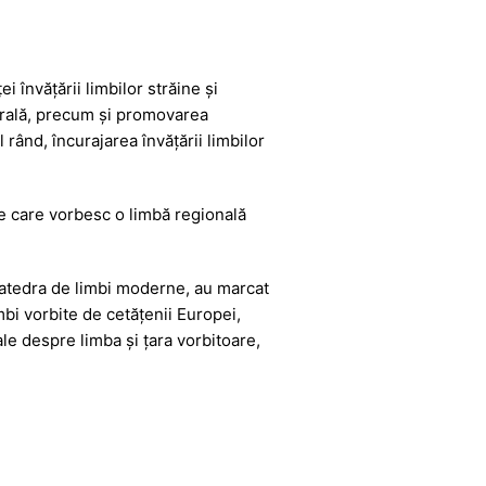
 învățării limbilor străine şi
turală, precum şi promovarea
l rând, încurajarea învățării limbilor
ne care vorbesc o limbă regională
catedra de limbi moderne, au marcat
mbi vorbite de cetățenii Europei,
ale despre limba și țara vorbitoare,