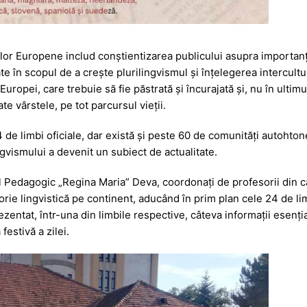
lor Europene includ conştientizarea publicului asupra importanţei
ate în scopul de a creşte plurilingvismul şi înţelegerea intercul
a Europei, care trebuie să fie păstrată şi încurajată și, nu în ultimu
e vârstele, pe tot parcursul vieții.
 de limbi oficiale, dar există şi peste 60 de comunităţi autohto
ngvismului a devenit un subiect de actualitate.
al Pedagogic „Regina Maria” Deva, coordonați de profesorii din 
orie lingvistică pe continent, aducând în prim plan cele 24 de li
ezentat, într-una din limbile respective, câteva informații esenți
estivă a zilei.