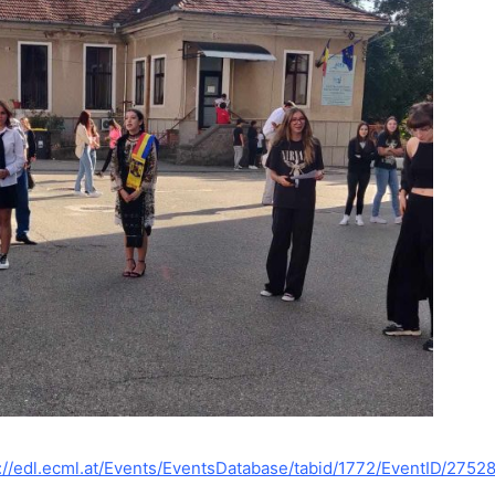
://edl.ecml.at/Events/EventsDatabase/tabid/1772/EventID/2752