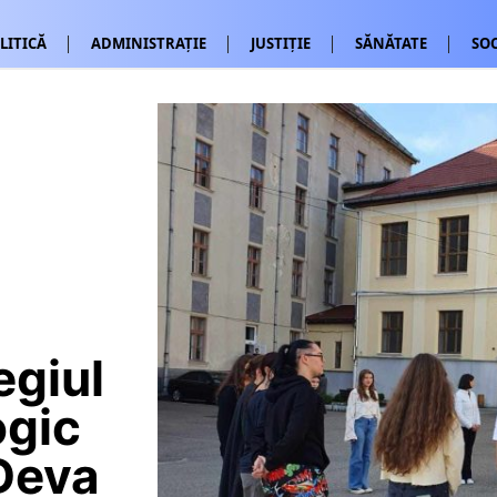
LITICĂ
ADMINISTRAȚIE
JUSTIȚIE
SĂNĂTATE
SOC
egiul
ogic
Deva