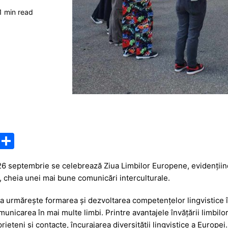
1 min read
M
P
e
ar
n 26 septembrie se celebrează Ziua Limbilor Europene, evidențiind 
s
ta
e, cheia unei mai bune comunicări interculturale.
s
je
urmărește formarea și dezvoltarea competenţelor lingvistice în 
a
a
municarea în mai multe limbi. Printre avantajele învăţării limbilo
g
z
rieteni şi contacte, încurajarea diversității lingvistice a Europei.