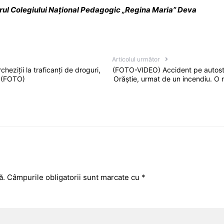
rul Colegiului Național Pedagogic „Regina Maria” Deva
Articolul următor
eziții la traficanți de droguri,
(FOTO-VIDEO) Accident pe autostra
a (FOTO)
Orăștie, urmat de un incendiu. O
ă.
Câmpurile obligatorii sunt marcate cu
*