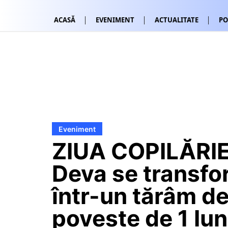
ACASĂ
EVENIMENT
ACTUALITATE
PO
Eveniment
ZIUA COPILĂRIE
Deva se transf
într-un tărâm d
poveste de 1 Iun