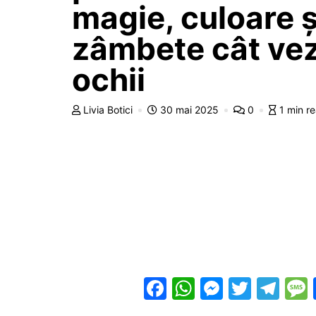
magie, culoare ș
zâmbete cât vez
ochii
Livia Botici
30 mai 2025
0
1 min r
F
W
M
T
T
a
h
e
w
el