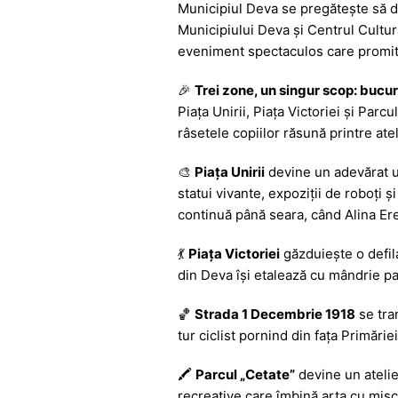
Municipiul Deva se pregătește să dev
c
at
s
itt
e
Municipiului Deva și Centrul Cultura
e
s
s
er
gr
eveniment spectaculos care promite 
b
A
e
a
🎉
Trei zone, un singur scop: bucuri
o
p
n
m
Piața Unirii, Piața Victoriei și Parc
o
p
g
râsetele copiilor răsună printre ate
k
er
🎨
Piața Unirii
devine un adevărat un
statui vivante, expoziții de roboți ș
continuă până seara, când Alina Er
💃
Piața Victoriei
găzduiește o defila
din Deva își etalează cu mândrie pas
🏀
Strada 1 Decembrie 1918
se tra
tur ciclist pornind din fața Primărie
🖍️
Parcul „Cetate”
devine un atelier 
recreative care îmbină arta cu mișc