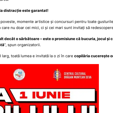
 la distracție este garantat!
poveste, momente artistice și concursuri pentru toate gusturile
 care nu doar cei mici, ci și cei mari sunt invitați să redescoper
lt decât o sărbătoare – este o promisiune că bucuria, jocul și co
stă
”, spun organizatorii.
larg, toată lumea e invitată la o zi în care
copilăria cucerește o