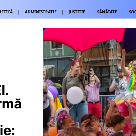
LITICĂ
ADMINISTRAȚIE
JUSTIȚIE
SĂNĂTATE
SOC
I.
ormă
e
ie: