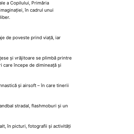
ale a Copilului, Primăria
maginației, în cadrul unui
iber.
aje de poveste prind viață, iar
se și vrăjitoare se plimbă printre
eri care începe de dimineață și
stică și airsoft – în care tinerii
andbal stradal, flashmoburi și un
 în picturi, fotografii și activități