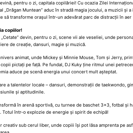
ină, pentru o zi, capitala copilăriei! Cu ocazia Zilei Internațion
s
ta
l „Drăgan Muntean” aduc în stradă magia jocului, a muzicii și a i
s
je
să transforme orașul într-un adevărat parc de distracții în aer l
a
a
a copiilor!
g
z
ul „Cetate” devin, pentru o zi, scene vii ale veseliei, unde person
e
ă
liere de creație, dansuri, magie și muzică.
ivers animat, unde Mickey și Minnie Mouse, Tom și Jerry, prințe
i copii pictați pe față. Pe fundal, DJ Kuky ține ritmul unei petrec
emia aduce pe scenă energia unui concert mult așteptat.
re a talentelor locale – dansuri, demonstrații de taekwondo, gimna
iunile și aptitudinile.
nsformă în arenă sportivă, cu turnee de baschet 3×3, fotbal și h
i. Totul într-o explozie de energie și spirit de echipă!
creativ sub cerul liber, unde copiii își pot lăsa amprenta pe asfalt,
area.