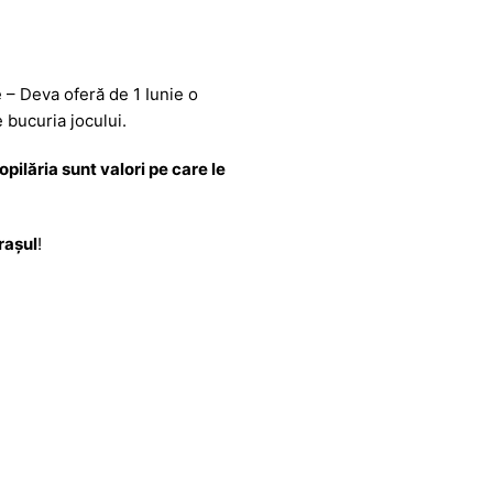
 – Deva oferă de 1 Iunie o
e bucuria jocului.
pilăria sunt valori pe care le
rașul
!