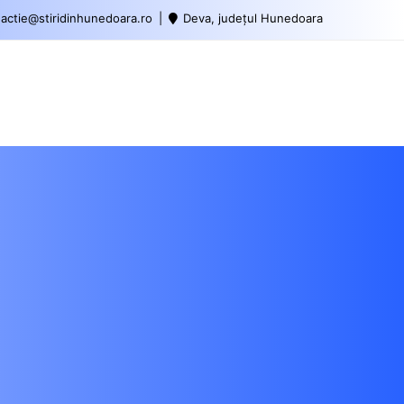
actie@stiridinhunedoara.ro
Deva, județul Hunedoara