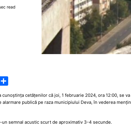
sec read
M
P
e
ar
 cunoștința cetățenilor că joi, 1 februarie 2024, ora 12:00, se v
s
ta
 de alarmare publică pe raza municipiului Deva, în vederea mențin
s
je
a
a
r-un semnal acustic scurt de aproximativ 3-4 secunde.
g
z