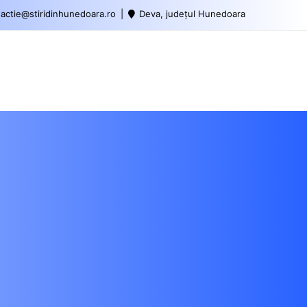
actie@stiridinhunedoara.ro
Deva, județul Hunedoara