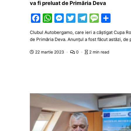
va fi preluat de Primăria Deva
F
W
M
T
T
M
P
a
h
e
w
el
e
ar
Clubul Autobergamo, care ieri a câștigat Cupa Româ
c
at
s
itt
e
s
ta
de Primăria Deva. Anunțul a fost făcut astăzi, de 
e
s
s
er
gr
s
je
22 martie 2023
0
2 min read
b
A
e
a
a
a
o
p
n
m
g
z
o
p
g
e
ă
k
er