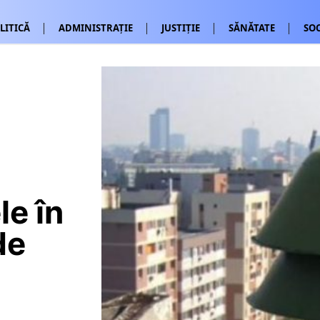
LITICĂ
ADMINISTRAȚIE
JUSTIȚIE
SĂNĂTATE
SOC
le în
de