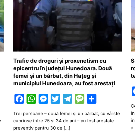
Trafic de droguri și proxenetism cu
S
epicentru în județul Hunedoara. Două
r
femei și un bărbat, din Hațeg și
t
municipiul Hunedoara, au fost arestați
F
W
M
T
T
M
P
a
h
e
w
el
e
ar
C
In
Trei persoane – două femei și un bărbat, cu vârste
c
at
s
itt
e
s
ta
în
e
cuprinse între 25 și 34 de ani – au fost arestate
e
s
s
er
gr
s
je
a 
preventiv pentru 30 de […]