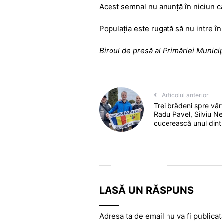
o
p
g
Acest semnal nu anunță în niciun ca
k
er
Populația este rugată să nu intre în
Biroul de presă al Primăriei Munici
Articolul anterior
Trei brădeni spre vâ
Radu Pavel, Silviu N
cucerească unul dintr
LASĂ UN RĂSPUNS
Adresa ta de email nu va fi publicat