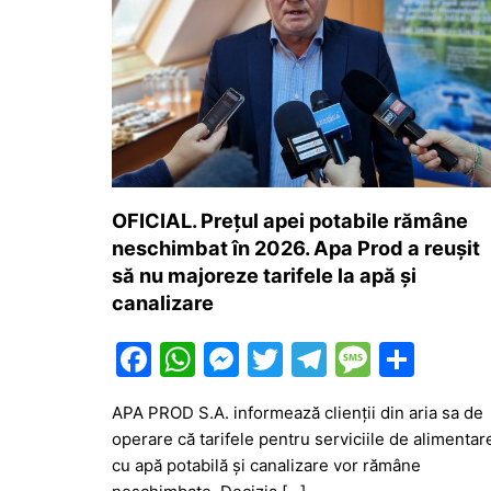
OFICIAL. Prețul apei potabile rămâne
neschimbat în 2026. Apa Prod a reușit
să nu majoreze tarifele la apă și
canalizare
F
W
M
T
T
M
P
a
h
e
w
el
e
ar
APA PROD S.A. informează clienții din aria sa de
c
at
s
itt
e
s
ta
operare că tarifele pentru serviciile de alimentar
e
s
s
er
gr
s
je
cu apă potabilă și canalizare vor rămâne