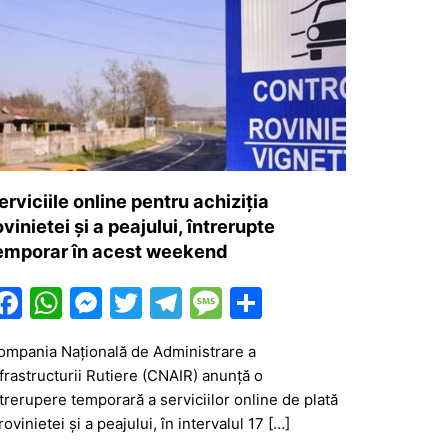
erviciile online pentru achiziția
ovinietei și a peajului, întrerupte
emporar în acest weekend
F
W
M
T
T
M
P
a
h
e
w
el
e
ar
ompania Națională de Administrare a
c
at
s
itt
e
s
ta
frastructurii Rutiere (CNAIR) anunță o
e
s
s
er
gr
s
je
trerupere temporară a serviciilor online de plată
b
A
e
a
a
a
rovinietei și a peajului, în intervalul 17 […]