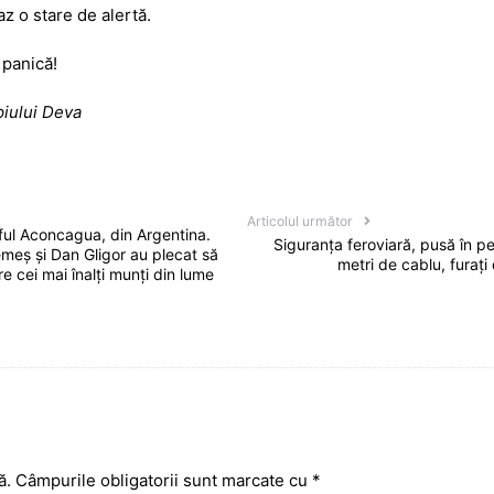
e
ă
z o stare de alertă.
 panică!
piului Deva
Articolul următor
rful Aconcagua, din Argentina.
Siguranța feroviară, pusă în pe
emeș și Dan Gligor au plecat să
metri de cablu, furați
e cei mai înalți munți din lume
ă.
Câmpurile obligatorii sunt marcate cu
*