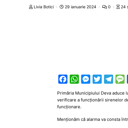
Livia Botici
29 ianuarie 2024
0
24 
F
W
M
T
T
a
h
e
w
el
Primăria Municipiului Deva aduce la
c
at
s
itt
e
verificare a funcționării sirenelor
e
s
s
er
gr
funcționare.
b
A
e
a
Menționăm că alarma va consta înt
o
p
n
m