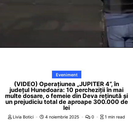
Eveniment
(VIDEO) Operațiunea „JUPITER 4”, în
județul Hunedoara: 10 percheziții în mai
multe dosare, o femeie din Deva reținută și
un prejudiciu total de aproape 300.000 de
lei
Livia Botici
4 noiembrie 2025
0
1 min read