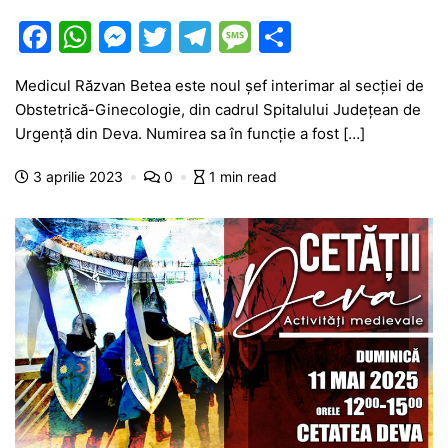
F
W
M
T
T
M
P
a
h
e
w
el
e
ar
Medicul Răzvan Betea este noul șef interimar al secției de
c
at
s
itt
e
s
ta
Obstetrică-Ginecologie, din cadrul Spitalului Județean de
e
s
s
er
gr
s
je
Urgență din Deva. Numirea sa în funcție a fost […]
b
A
e
a
a
a
3 aprilie 2023
0
1 min read
o
p
n
m
g
z
o
p
g
e
ă
k
er