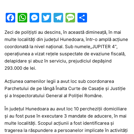
F
W
M
T
T
M
P
a
h
e
w
el
e
ar
Zeci de polițiști au descins, în această dimineață, în mai
c
at
s
itt
e
s
ta
multe localități din județul Hunedoara, într-o amplă acțiune
e
s
s
er
gr
s
je
coordonată la nivel național. Sub numele„JUPITER 4”,
b
A
e
a
a
a
operațiunea a vizat rețele suspectate de evaziune fiscală,
delapidare și abuz în serviciu, prejudiciul depășind
o
p
n
m
g
z
293.000 de lei.
o
p
g
e
ă
Acțiunea oamenilor legii a avut loc sub coordonarea
k
er
Parchetului de pe lângă Înalta Curte de Casație și Justiție
și a Inspectoratului General al Poliției Române.
În județul Hunedoara au avut loc 10 percheziții domiciliare
și au fost puse în executare 3 mandate de aducere, în mai
multe localități. Scopul acțiunii a fost identificarea și
tragerea la răspundere a persoanelor implicate în activități