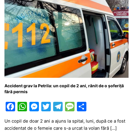
Accident grav la Petrila: un copil de 2 ani, rănit de o șoferiță
fără permis
F
W
M
T
T
M
P
a
h
e
w
el
e
ar
Un copil de doar 2 ani a ajuns la spital, luni, după ce a fost
c
at
s
itt
e
s
ta
accidentat de o femeie care s-a urcat la volan fără […]