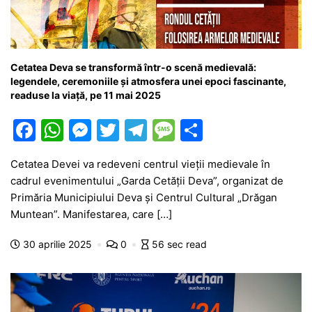
Cetatea Deva se transformă într-o scenă medievală:
legendele, ceremoniile și atmosfera unei epoci fascinante,
readuse la viață, pe 11 mai 2025
F
W
M
T
T
M
P
a
h
e
w
el
e
ar
Cetatea Devei va redeveni centrul vieții medievale în
c
at
s
itt
e
s
ta
cadrul evenimentului „Garda Cetății Deva”, organizat de
e
s
s
er
gr
s
je
Primăria Municipiului Deva și Centrul Cultural „Drăgan
b
A
e
a
a
a
Muntean”. Manifestarea, care […]
o
p
n
m
g
z
30 aprilie 2025
0
56 sec read
o
p
g
e
ă
k
er