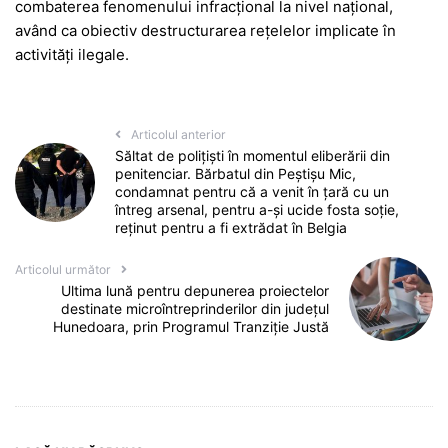
combaterea fenomenului infracțional la nivel național,
având ca obiectiv destructurarea rețelelor implicate în
activități ilegale.
Articolul anterior
Săltat de polițiști în momentul eliberării din
penitenciar. Bărbatul din Peștișu Mic,
condamnat pentru că a venit în țară cu un
întreg arsenal, pentru a-și ucide fosta soție,
reținut pentru a fi extrădat în Belgia
Articolul următor
Ultima lună pentru depunerea proiectelor
destinate microîntreprinderilor din județul
Hunedoara, prin Programul Tranziție Justă