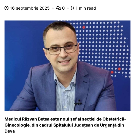
e
s
s
er
gr
s
je
16 septembrie 2025
0
1 min read
b
A
e
a
a
a
o
p
n
m
g
z
o
p
g
e
ă
k
er
Medicul Răzvan Betea este noul șef al secției de Obstetrică-
Ginecologie, din cadrul Spitalului Județean de Urgență din
Deva