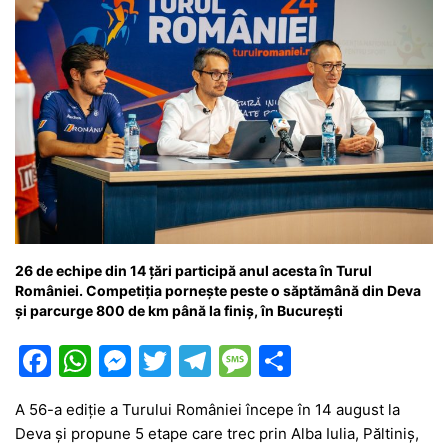
26 de echipe din 14 țări participă anul acesta în Turul
României. Competiția pornește peste o săptămână din Deva
și parcurge 800 de km până la finiș, în București
F
W
M
T
T
M
P
a
h
e
w
el
e
ar
A 56-a ediție a Turului României începe în 14 august la
c
at
s
itt
e
s
ta
Deva și propune 5 etape care trec prin Alba Iulia, Păltiniș,