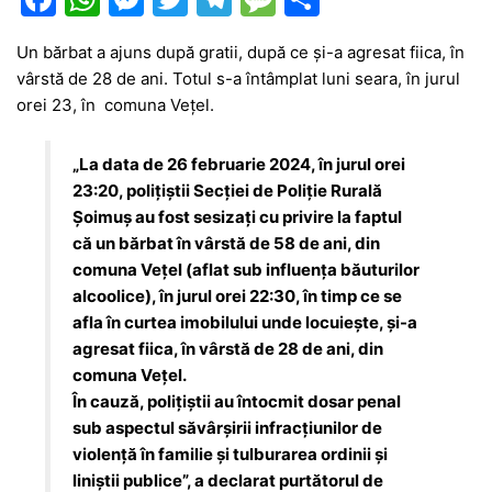
a
h
e
w
el
e
ar
Un bărbat a ajuns după gratii, după ce și-a agresat fiica, în
c
at
s
itt
e
s
ta
vârstă de 28 de ani. Totul s-a întâmplat luni seara, în jurul
e
s
s
er
gr
s
je
orei 23, în comuna Vețel.
b
A
e
a
a
a
o
p
n
m
g
z
„La data de 26 februarie 2024, în jurul orei
23:20, polițiștii Secției de Poliție Rurală
o
p
g
e
ă
Șoimuș au fost sesizați cu privire la faptul
k
er
că un bărbat în vârstă de 58 de ani, din
comuna Vețel (aflat sub influența băuturilor
alcoolice), în jurul orei 22:30, în timp ce se
afla în curtea imobilului unde locuiește, și-a
agresat fiica, în vârstă de 28 de ani, din
comuna Vețel.
În cauză, polițiștii au întocmit dosar penal
sub aspectul săvârșirii infracțiunilor de
violență în familie și tulburarea ordinii și
liniștii publice”, a declarat purtătorul de