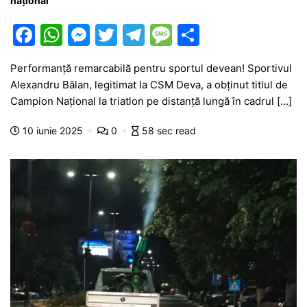
național
F
W
M
T
T
M
P
a
h
e
w
el
e
ar
Performanță remarcabilă pentru sportul devean! Sportivul
c
at
s
itt
e
s
ta
Alexandru Bălan, legitimat la CSM Deva, a obținut titlul de
e
s
s
er
gr
s
je
Campion Național la triatlon pe distanță lungă în cadrul […]
b
A
e
a
a
a
10 iunie 2025
0
58 sec read
o
p
n
m
g
z
o
p
g
e
ă
k
er