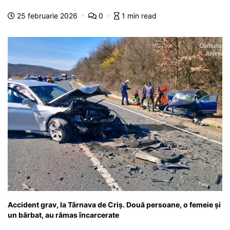
o
p
n
m
g
z
25 februarie 2026
0
1 min read
o
p
g
e
ă
k
er
Accident grav, la Târnava de Criș. Două persoane, o femeie și
un bărbat, au rămas încarcerate