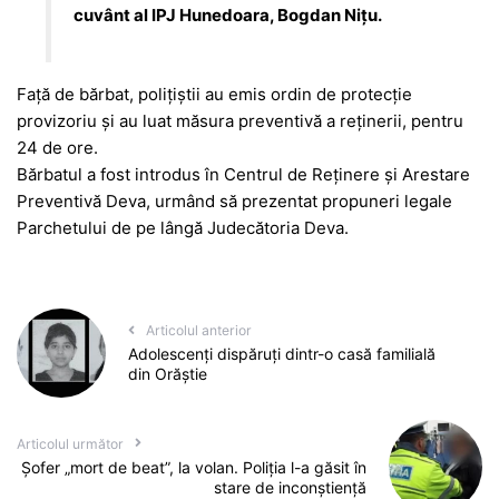
cuvânt al IPJ Hunedoara, Bogdan Nițu.
Față de bărbat, polițiștii au emis ordin de protecție
provizoriu și au luat măsura preventivă a reținerii, pentru
24 de ore.
Bărbatul a fost introdus în Centrul de Reținere și Arestare
Preventivă Deva, urmând să prezentat propuneri legale
Parchetului de pe lângă Judecătoria Deva.
Articolul anterior
Adolescenți dispăruți dintr-o casă familială
din Orăștie
Articolul următor
Șofer „mort de beat”, la volan. Poliția l-a găsit în
stare de inconștiență