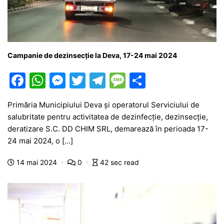
Campanie de dezinsecție la Deva, 17-24 mai 2024
F
W
M
T
T
M
P
a
h
e
w
el
e
ar
Primăria Municipiului Deva şi operatorul Serviciului de
c
at
s
itt
e
s
ta
salubritate pentru activitatea de dezinfecţie, dezinsecţie,
e
s
s
er
gr
s
je
deratizare S.C. DD CHIM SRL, demarează în perioada 17-
b
A
e
a
a
a
24 mai 2024, o […]
o
p
n
m
g
z
14 mai 2024
0
42 sec read
o
p
g
e
ă
k
er