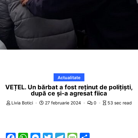
Actualitate
VEȚEL. Un bărbat a fost reținut de polițiști,
după ce și-a agresat fiica
Livia Botici
27 februarie 2024
0
53 sec read
F
W
M
T
T
M
P