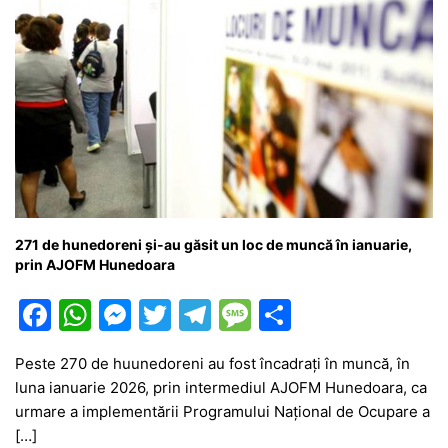
271 de hunedoreni și-au găsit un loc de muncă în ianuarie,
prin AJOFM Hunedoara
F
W
M
T
T
M
P
a
h
e
w
el
e
ar
Peste 270 de huunedoreni au fost încadrați în muncă, în
c
at
s
itt
e
s
ta
luna ianuarie 2026, prin intermediul AJOFM Hunedoara, ca
e
s
s
er
gr
s
je
urmare a implementării Programului Național de Ocupare a
b
A
e
a
a
a
[…]