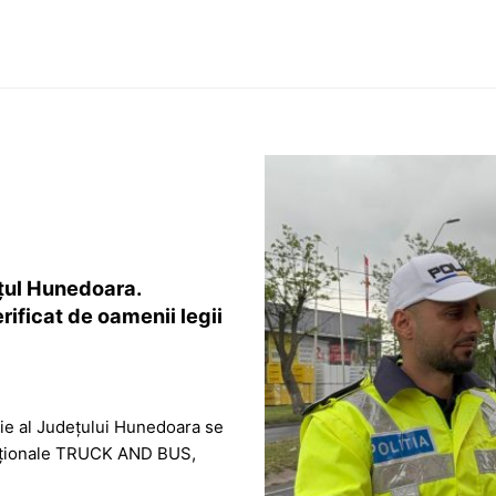
țul Hunedoara.
rificat de oamenii legii
liție al Județului Hunedoara se
 naționale TRUCK AND BUS,