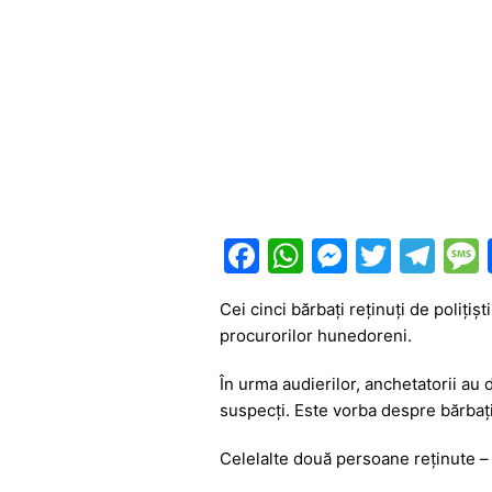
F
W
M
T
T
a
h
e
w
el
Cei cinci bărbați reținuți de poliți
c
at
s
itt
e
procurorilor hunedoreni.
e
s
s
er
gr
În urma audierilor, anchetatorii au 
b
A
e
a
suspecți. Este vorba despre bărbați c
o
p
n
m
o
p
g
Celelalte două persoane reținute – u