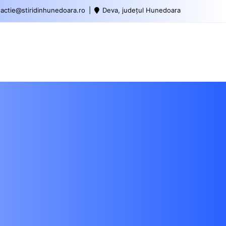
actie@stiridinhunedoara.ro
Deva, județul Hunedoara