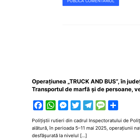
Operațiunea „TRUCK AND BUS”, în jude
Transportul de marfă și de persoane, ve
F
W
M
T
T
M
P
a
h
e
w
el
e
ar
Polițiștii rutieri din cadrul Inspectoratului de Po
c
at
s
itt
e
s
ta
alătură, în perioada 5–11 mai 2025, operațiunii
e
s
s
er
gr
s
je
desfășurată la nivelul […]