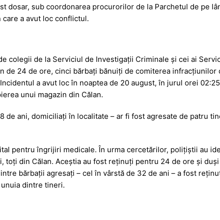
acest dosar, sub coordonarea procurorilor de la Parchetul de pe 
 care a avut loc conflictul.
i de colegii de la Serviciul de Investigații Criminale și cei ai Serv
țin de 24 de ore, cinci bărbați bănuiți de comiterea infracțiunilor 
. Incidentul a avut loc în noaptea de 20 august, în jurul orei 02:25,
pierea unui magazin din Călan.
de ani, domiciliați în localitate – ar fi fost agresate de patru t
al pentru îngrijiri medicale. În urma cercetărilor, polițiștii au iden
i, toți din Călan. Aceștia au fost reținuți pentru 24 de ore și duș
tre bărbații agresați – cel în vârstă de 32 de ani – a fost reținut, 
unuia dintre tineri.