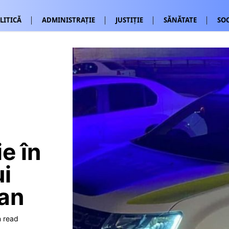
LITICĂ
ADMINISTRAȚIE
JUSTIȚIE
SĂNĂTATE
SOC
e în
ui
lan
n read