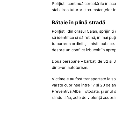
k
er
Polițiștii continuă cercetările în 
stabilirea tuturor circumstanțelor în
Bătaie în plină stradă
Polițiștii din orașul Călan, sprijiniț
să identifice și să rețină, în mai pu
tulburarea ordinii și liniștii publice
despre un conflict izbucnit în apro
Două persoane – bărbați de 32 și 38 
dintr-un autoturism.
Victimele au fost transportate la spit
vârste cuprinse între 17 și 20 de an
Preventivă Alba. Totodată, și unul din
rândul său, acte de violență asupra 