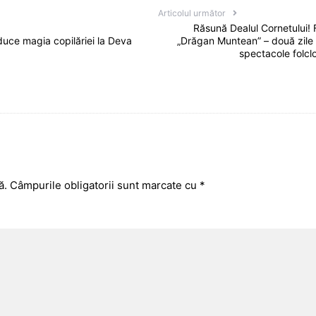
Articolul următor
Răsună Dealul Cornetului! F
duce magia copilăriei la Deva
„Drăgan Muntean” – două zile d
spectacole folclo
ă.
Câmpurile obligatorii sunt marcate cu
*