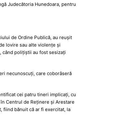
lângă Judecătoria Hunedoara, pentru
iciului de Ordine Publică, au reușit
de lovire sau alte violențe și
 când polițiștii au fost sesizați
ineri necunoscuți, care coborâseră
tificat cei patru tineri implicați, cu
i în Centrul de Reținere și Arestare
fiind bănuit că ar fi exercitat, la