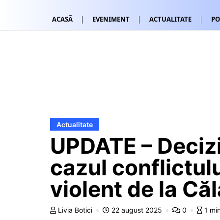
ACASĂ
EVENIMENT
ACTUALITATE
PO
Actualitate
UPDATE – Decizi
cazul conflictul
violent de la Că
Livia Botici
22 august 2025
0
1 mi