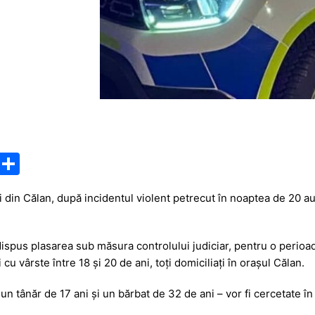
M
P
e
ar
știi din Călan, după incidentul violent petrecut în noaptea de 20 a
s
ta
s
je
dispus plasarea sub măsura controlului judiciar, pentru o perioadă
a
a
u vârste între 18 și 20 de ani, toți domiciliați în orașul Călan.
g
z
e
ă
n tânăr de 17 ani și un bărbat de 32 de ani – vor fi cercetate în 