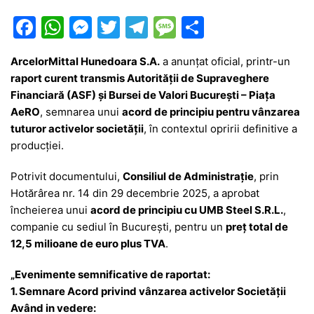
F
W
M
T
T
M
P
a
h
e
w
el
e
ar
ArcelorMittal Hunedoara S.A.
a anunțat oficial, printr-un
c
at
s
itt
e
s
ta
raport curent transmis Autorității de Supraveghere
e
s
s
er
gr
s
je
Financiară (ASF) și Bursei de Valori București – Piața
b
A
e
a
a
a
AeRO
, semnarea unui
acord de principiu pentru vânzarea
tuturor activelor societății
, în contextul opririi definitive a
o
p
n
m
g
z
producției.
o
p
g
e
ă
Potrivit documentului,
Consiliul de Administrație
, prin
k
er
Hotărârea nr. 14 din 29 decembrie 2025, a aprobat
încheierea unui
acord de principiu cu UMB Steel S.R.L.
,
companie cu sediul în București, pentru un
preț total de
12,5 milioane de euro plus TVA
.
„Evenimente semnificative de raportat:
1. Semnare Acord privind vânzarea activelor Societății
Având in vedere: