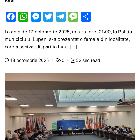
de el
F
W
M
T
T
M
P
a
h
e
w
el
e
ar
La data de 17 octombrie 2025, în jurul orei 21:00, la Poliția
c
at
s
itt
e
s
ta
municipiului Lupeni s-a prezentat o femeie din localitate,
e
s
s
er
gr
s
je
care a sesizat dispariția fiului […]
b
A
e
a
a
a
18 octombrie 2025
0
52 sec read
o
p
n
m
g
z
o
p
g
e
ă
k
er