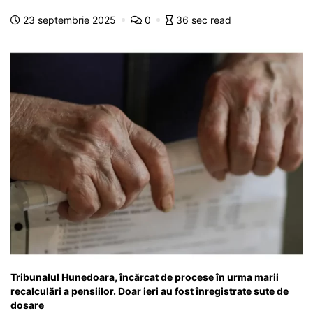
b
A
e
a
a
a
23 septembrie 2025
0
36 sec read
o
p
n
m
g
z
o
p
g
e
ă
k
er
Tribunalul Hunedoara, încărcat de procese în urma marii
recalculări a pensiilor. Doar ieri au fost înregistrate sute de
dosare