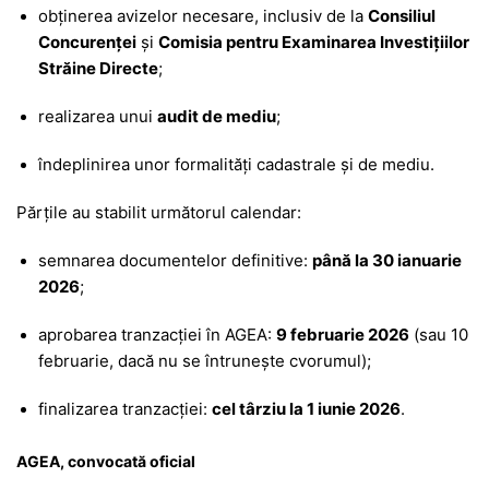
obținerea avizelor necesare, inclusiv de la
Consiliul
Concurenței
și
Comisia pentru Examinarea Investițiilor
Străine Directe
;
realizarea unui
audit de mediu
;
îndeplinirea unor formalități cadastrale și de mediu.
Părțile au stabilit următorul calendar:
semnarea documentelor definitive:
până la 30 ianuarie
2026
;
aprobarea tranzacției în AGEA:
9 februarie 2026
(sau 10
februarie, dacă nu se întrunește cvorumul);
finalizarea tranzacției:
cel târziu la 1 iunie 2026
.
AGEA, convocată oficial