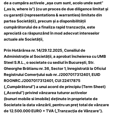
de a cumpăra activele „așa cum sunt, acolo unde sunt”
(„as is, where is”) (cu un proces de due diligence limitat și
cu garanții (representations & warranties) limitate din
partea Societății), precum și a disponibilității
cumpărătorului de a finaliza rapid tranzacția, este
apreciată ca răspunzând în mod adecvat intereselor
actuale ale Societății,
Prin Hotărârea nr. 14/29.12.2025, Consiliul de
Administrație al Societății, a aprobat încheierea cu UMB
Steel S.R.L., o societate cu sediul în București, Str.
Gheorghe Brătianu nr. 36, Sector 1, înregistrată la Oficiul
Registrului Comerțului sub nr. J2007017312401, EUID
ROONRC.J2007017312401, CUI 22417875
(„Cumpărătorul”) a unui acord de principiu (Term Sheet)
(„Acordul”) privind vânzarea tuturor activelor
(bunuri mobile si imobile) deținute in proprietate de
Societate la data vânzării, pentru un preț total de vânzare
de 12.500.000 EURO + TVA („Tranzacția de Vânzare”).