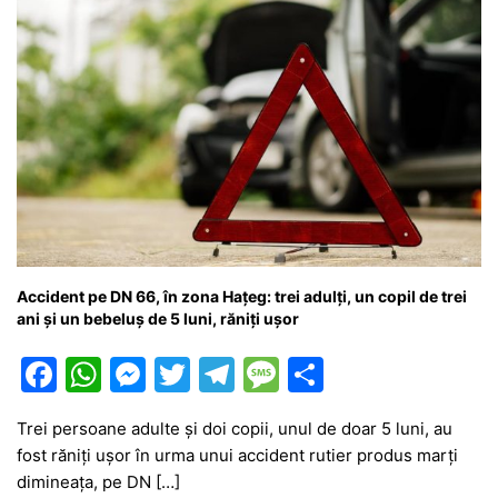
Accident pe DN 66, în zona Hațeg: trei adulți, un copil de trei
ani și un bebeluș de 5 luni, răniți ușor
F
W
M
T
T
M
P
a
h
e
w
el
e
ar
Trei persoane adulte și doi copii, unul de doar 5 luni, au
c
at
s
itt
e
s
ta
fost răniți ușor în urma unui accident rutier produs marți
e
s
s
er
gr
s
je
dimineața, pe DN […]