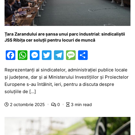
Țara Zarandului are șansa unui parc industrial: sindicaliștii
JSS Ribița cer soluții pentru locuri de muncă
F
W
M
T
T
M
P
a
h
e
w
el
e
ar
Reprezentanți ai sindicatelor, administrației publice locale
c
at
s
itt
e
s
ta
și județene, dar și ai Ministerului Investițiilor și Proiectelor
e
s
s
er
gr
s
je
Europene s-au întâlnit, ieri, pentru a discuta despre
b
A
e
a
a
a
soluțiile de […]
o
p
n
m
g
z
2 octombrie 2025
0
3 min read
o
p
g
e
ă
k
er