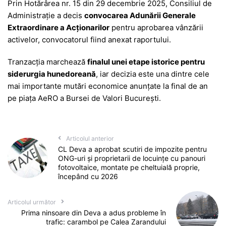
Prin Hotărârea nr. 15 din 29 decembrie 2025, Consiliul de
Administrație a decis
convocarea Adunării Generale
Extraordinare a Acționarilor
pentru aprobarea vânzării
activelor, convocatorul fiind anexat raportului.
Tranzacția marchează
finalul unei etape istorice pentru
siderurgia hunedoreană
, iar decizia este una dintre cele
mai importante mutări economice anunțate la final de an
pe piața AeRO a Bursei de Valori București.
Articolul anterior
CL Deva a aprobat scutiri de impozite pentru
ONG-uri și proprietarii de locuințe cu panouri
fotovoltaice, montate pe cheltuială proprie,
începând cu 2026
Articolul următor
Prima ninsoare din Deva a adus probleme în
trafic: carambol pe Calea Zarandului