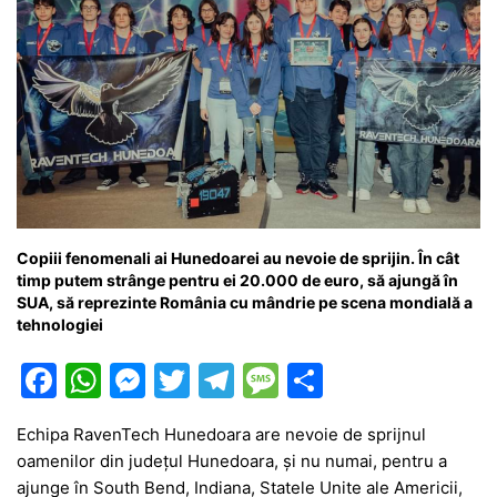
Copiii fenomenali ai Hunedoarei au nevoie de sprijin. În cât
timp putem strânge pentru ei 20.000 de euro, să ajungă în
SUA, să reprezinte România cu mândrie pe scena mondială a
tehnologiei
F
W
M
T
T
M
P
a
h
e
w
el
e
ar
Echipa RavenTech Hunedoara are nevoie de sprijnul
c
at
s
itt
e
s
ta
oamenilor din județul Hunedoara, și nu numai, pentru a
e
s
s
er
gr
s
je
ajunge în South Bend, Indiana, Statele Unite ale Americii,