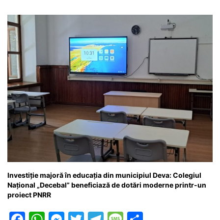
o
p
n
m
g
z
o
p
g
e
ă
k
er
Investiție majoră în educația din municipiul Deva: Colegiul
Național „Decebal” beneficiază de dotări moderne printr-un
proiect PNRR
F
W
M
T
T
M
P