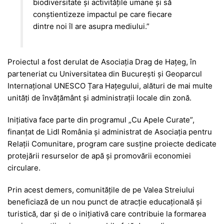
biodiversitate și activitățile umane și să
conștientizeze impactul pe care fiecare
dintre noi îl are asupra mediului.”
Proiectul a fost derulat de
Asociația Drag de Hațeg
, în
parteneriat cu
Universitatea din București
și
Geoparcul
Internațional UNESCO Țara Hațegului
, alături de mai multe
unități de învățământ și administrații locale din zonă.
Inițiativa face parte din programul „Cu Apele Curate”,
finanțat de
Lidl România
și administrat de
Asociația pentru
Relații Comunitare
, program care susține proiecte dedicate
protejării resurselor de apă și promovării economiei
circulare.
Prin acest demers, comunitățile de pe Valea Streiului
beneficiază de un nou punct de atracție educațională și
turistică, dar și de o inițiativă care contribuie la formarea