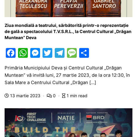
Ziua mondială a teatrului, sărbătorită printr-o reprezentație
de gală a spectacolului T.V.S.R.L., la Centrul Cultural „Drăgan
Muntean” Deva
F
W
M
T
T
M
P
a
h
e
w
el
e
ar
Primăria Municipiului Deva și Centrul Cultural „Drăgan
c
at
s
itt
e
s
ta
Muntean” vă invită luni, 27 martie 2023, de la ora 12:30, în
e
s
s
er
gr
s
je
Sala Mare a Centrului Cultural „Drăgan […]
b
A
e
a
a
a
13 martie 2023
0
1 min read
o
p
n
m
g
z
o
p
g
e
ă
k
er