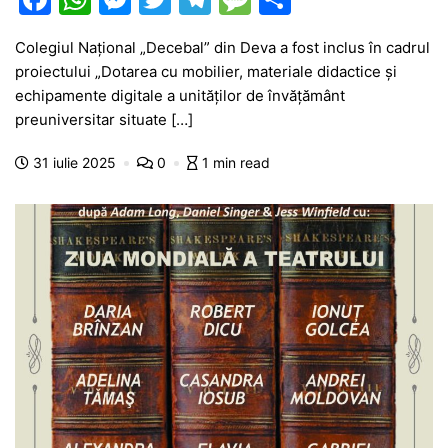
a
h
e
w
el
e
ar
Colegiul Național „Decebal” din Deva a fost inclus în cadrul
c
at
s
itt
e
s
ta
proiectului „Dotarea cu mobilier, materiale didactice și
e
s
s
er
gr
s
je
echipamente digitale a unităților de învățământ
b
A
e
a
a
a
preuniversitar situate […]
o
p
n
m
g
z
31 iulie 2025
0
1 min read
o
p
g
e
ă
k
er