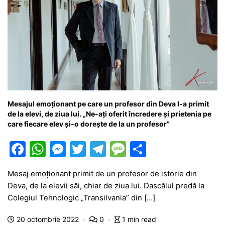
Mesajul emoționant pe care un profesor din Deva l-a primit
de la elevi, de ziua lui. „Ne-ați oferit încredere și prietenia pe
care fiecare elev și-o dorește de la un profesor”
F
W
M
T
T
M
P
a
h
e
w
el
e
ar
Mesaj emoționant primit de un profesor de istorie din
c
at
s
itt
e
s
ta
Deva, de la elevii săi, chiar de ziua lui. Dascălul predă la
e
s
s
er
gr
s
je
Colegiul Tehnologic „Transilvania” din […]
b
A
e
a
a
a
20 octombrie 2022
0
1 min read