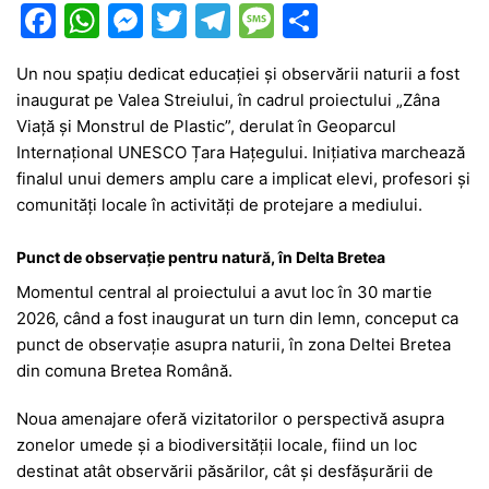
F
W
M
T
T
M
P
a
h
e
w
el
e
ar
Un nou spațiu dedicat educației și observării naturii a fost
c
at
s
itt
e
s
ta
inaugurat pe Valea Streiului, în cadrul proiectului „Zâna
e
s
s
er
gr
s
je
Viață și Monstrul de Plastic”, derulat în
Geoparcul
b
A
e
a
a
a
Internațional UNESCO Țara Hațegului
. Inițiativa marchează
finalul unui demers amplu care a implicat elevi, profesori și
o
p
n
m
g
z
comunități locale în activități de protejare a mediului.
o
p
g
e
ă
k
er
Punct de observație pentru natură, în Delta Bretea
Momentul central al proiectului a avut loc în 30 martie
2026, când a fost inaugurat un turn din lemn, conceput ca
punct de observație asupra naturii, în zona Deltei Bretea
din comuna
Bretea Română
.
Noua amenajare oferă vizitatorilor o perspectivă asupra
zonelor umede și a biodiversității locale, fiind un loc
destinat atât observării păsărilor, cât și desfășurării de