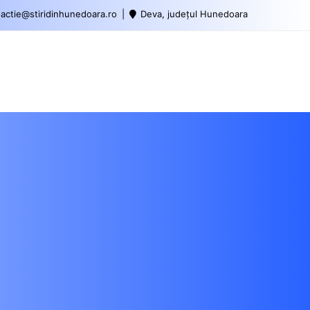
actie@stiridinhunedoara.ro
Deva, județul Hunedoara