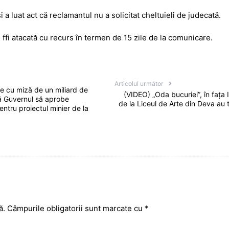
i a luat act că reclamantul nu a solicitat cheltuieli de judecată.
e ffi atacată cu recurs în termen de 15 zile de la comunicare.
Articolul următor
 cu miză de un miliard de
(VIDEO) „Oda bucuriei”, în fața 
gă Guvernul să aprobe
de la Liceul de Arte din Deva au 
entru proiectul minier de la
ă.
Câmpurile obligatorii sunt marcate cu
*