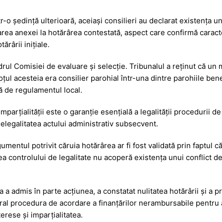
r-o ședință ulterioară, aceiași consilieri au declarat existența une
area anexei la hotărârea contestată, aspect care confirmă caracte
ărârii inițiale.
drul Comisiei de evaluare și selecție. Tribunalul a reținut că un
oțul acesteia era consilier parohial într-una dintre parohiile bene
ă de regulamentul local.
mparțialității este o garanție esențială a legalității procedurii de
nelegalitatea actului administrativ subsecvent.
mentul potrivit căruia hotărârea ar fi fost validată prin faptul că
a controlului de legalitate nu acoperă existența unui conflict de
a admis în parte acțiunea, a constatat nulitatea hotărârii și a pr
ral procedura de acordare a finanțărilor nerambursabile pentru 
terese și imparțialitatea.