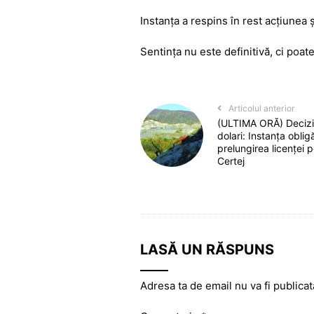
Instanța a respins în rest acțiunea ș
Sentința nu este definitivă, ci poat
Articolul anterior
(ULTIMA ORĂ) Decizie
dolari: Instanța obli
prelungirea licenței p
Certej
LASĂ UN RĂSPUNS
Adresa ta de email nu va fi publicat