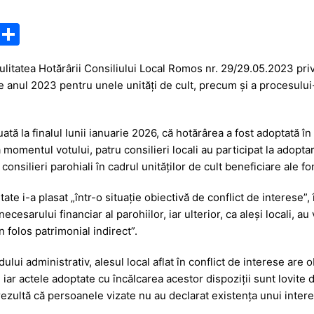
M
P
e
ar
litatea Hotărârii Consiliului Local Romos nr. 29/29.05.2023 priv
s
ta
 anul 2023 pentru unele unități de cult, precum și a procesului
s
je
a
a
luată la finalul lunii ianuarie 2026, că hotărârea a fost adoptată 
g
z
a momentul votului, patru consilieri locali au participat la adopta
e
ă
onsilieri parohiali în cadrul unităților de cult beneficiare ale fo
tate i-a plasat „într-o situaţie obiectivă de conflict de interese”, î
 necesarului financiar al parohiilor, iar ulterior, ca aleși locali, a
n folos patrimonial indirect”.
dului administrativ, alesul local aflat în conflict de interese are 
, iar actele adoptate cu încălcarea acestor dispoziții sunt lovite 
rezultă că persoanele vizate nu au declarat existența unui intere