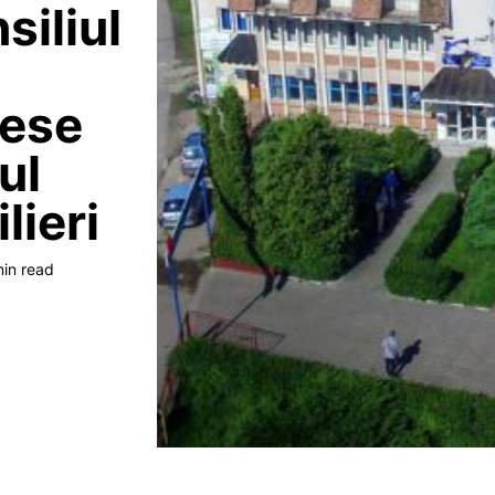
siliul
rese
ul
lieri
min read