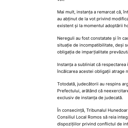
Mai mult, instanța a remarcat că, înt
au abținut de la vot privind modific
existent și la momentul adoptării hot
Nereguli au fost constatate și în ca
situație de incompatibilitate, deși s
obligația de imparțialitate prevăzut
Instanța a subliniat că respectarea i
încălcarea acestei obligații atrage 
Totodată, judecătorii au respins argu
Prefectului, arătând că neexercitare
exclusiv de instanța de judecată.
În consecință, Tribunalul Hunedoara 
Consiliul Local Romos să reia integ
dispozițiilor privind conflictul de in