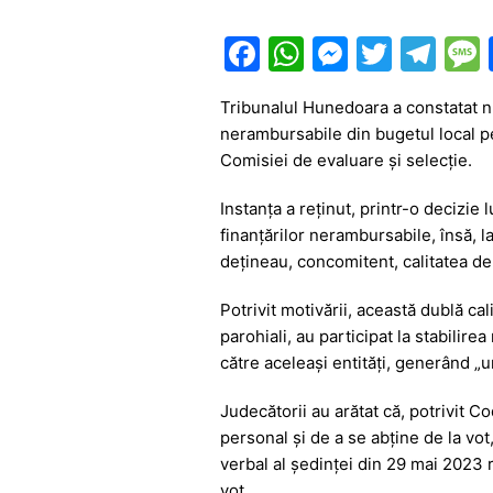
F
W
M
T
T
a
h
e
w
el
Tribunalul Hunedoara a constatat nu
c
at
s
itt
e
nerambursabile din bugetul local pe
e
s
s
er
gr
Comisiei de evaluare și selecție.
b
A
e
a
Instanța a reținut, printr-o decizie 
o
p
n
m
finanțărilor nerambursabile, însă, l
o
p
g
dețineau, concomitent, calitatea de c
k
er
Potrivit motivării, această dublă cali
parohiali, au participat la stabilirea
către aceleași entități, generând „u
Judecătorii au arătat că, potrivit Co
personal și de a se abține de la vot
verbal al ședinței din 29 mai 2023 
vot.