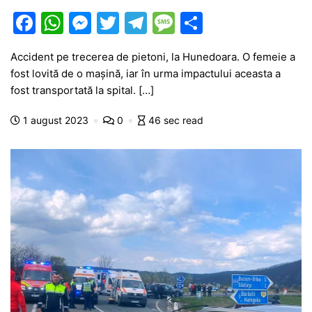
F
W
M
T
T
M
P
a
h
e
w
el
e
ar
Accident pe trecerea de pietoni, la Hunedoara. O femeie a
c
at
s
itt
e
s
ta
fost lovită de o mașină, iar în urma impactului aceasta a
e
s
s
er
gr
s
je
fost transportată la spital. […]
b
A
e
a
a
a
1 august 2023
0
46 sec read
o
p
n
m
g
z
o
p
g
e
ă
k
er