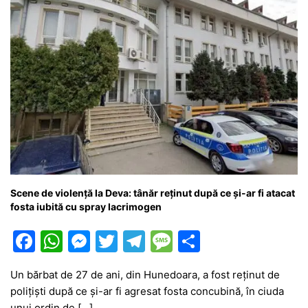
Scene de violență la Deva: tânăr reținut după ce și-ar fi atacat
fosta iubită cu spray lacrimogen
F
W
M
T
T
M
P
a
h
e
w
el
e
ar
Un bărbat de 27 de ani, din Hunedoara, a fost reținut de
c
at
s
itt
e
s
ta
polițiști după ce și-ar fi agresat fosta concubină, în ciuda
e
s
s
er
gr
s
je
unui ordin de […]