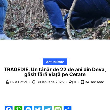
Actualitate
TRAGEDIE. Un tânăr de 22 de ani din Deva,
găsit fără viață pe Cetate
Livia Botici
30 ianuarie 2025
0
34 sec read
F
W
M
T
T
M
P