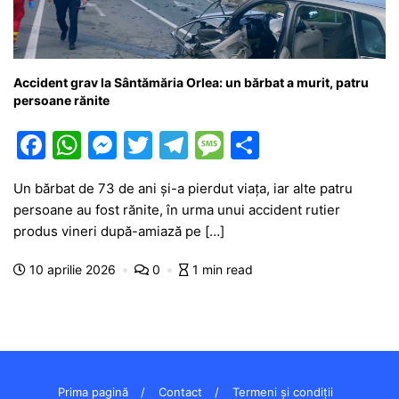
Accident grav la Sântămăria Orlea: un bărbat a murit, patru
persoane rănite
F
W
M
T
T
M
P
a
h
e
w
el
e
ar
Un bărbat de 73 de ani și-a pierdut viața, iar alte patru
c
at
s
itt
e
s
ta
persoane au fost rănite, în urma unui accident rutier
e
s
s
er
gr
s
je
produs vineri după-amiază pe […]
b
A
e
a
a
a
10 aprilie 2026
0
1 min read
o
p
n
m
g
z
o
p
g
e
ă
k
er
Prima pagină
Contact
Termeni și condiții