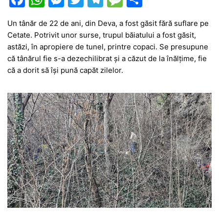
a
h
e
w
el
e
ar
Un tânăr de 22 de ani, din Deva, a fost găsit fără suflare pe
c
at
s
itt
e
s
ta
Cetate. Potrivit unor surse, trupul băiatului a fost găsit,
e
s
s
er
gr
s
je
astăzi, în apropiere de tunel, printre copaci. Se presupune
b
A
e
a
a
a
că tânărul fie s-a dezechilibrat și a căzut de la înălțime, fie
că a dorit să își pună capăt zilelor.
o
p
n
m
g
z
o
p
g
e
ă
k
er