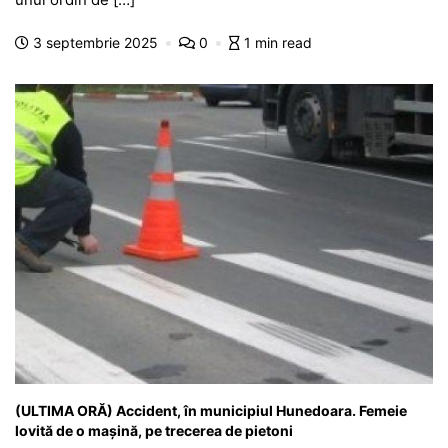
b
A
e
a
a
a
3 septembrie 2025
0
1 min read
o
p
n
m
g
z
o
p
g
e
ă
k
er
(ULTIMA ORĂ) Accident, în municipiul Hunedoara. Femeie
lovită de o mașină, pe trecerea de pietoni