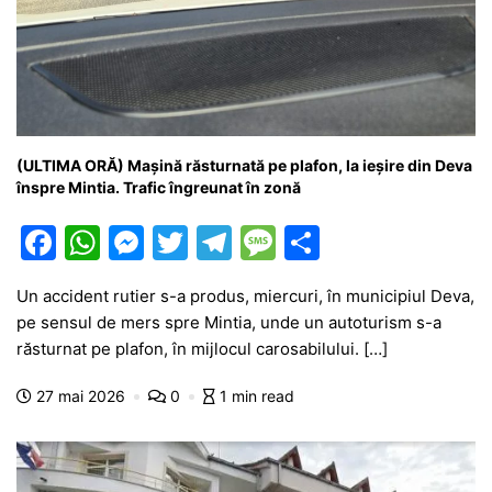
(ULTIMA ORĂ) Mașină răsturnată pe plafon, la ieșire din Deva
înspre Mintia. Trafic îngreunat în zonă
F
W
M
T
T
M
P
a
h
e
w
el
e
ar
Un accident rutier s-a produs, miercuri, în municipiul Deva,
c
at
s
itt
e
s
ta
pe sensul de mers spre Mintia, unde un autoturism s-a
e
s
s
er
gr
s
je
răsturnat pe plafon, în mijlocul carosabilului. […]
b
A
e
a
a
a
27 mai 2026
0
1 min read
o
p
n
m
g
z
o
p
g
e
ă
k
er