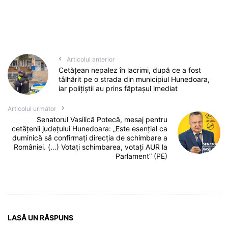
Articolul anterior
Cetățean nepalez în lacrimi, după ce a fost
tâlhărit pe o strada din municipiul Hunedoara,
iar polițiștii au prins făptașul imediat
Articolul următor
Senatorul Vasilică Potecă, mesaj pentru
cetățenii județului Hunedoara: „Este esențial ca
duminică să confirmați direcția de schimbare a
României. (…) Votați schimbarea, votați AUR la
Parlament” (PE)
LASĂ UN RĂSPUNS