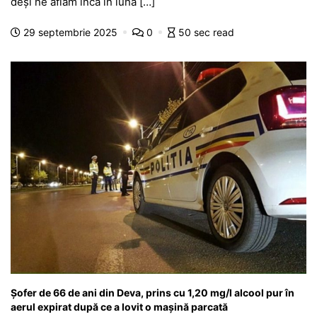
e
s
s
er
gr
s
je
deși ne aflăm încă în luna […]
b
A
e
a
a
a
29 septembrie 2025
0
50 sec read
o
p
n
m
g
z
o
p
g
e
ă
k
er
Șofer de 66 de ani din Deva, prins cu 1,20 mg/l alcool pur în
aerul expirat după ce a lovit o mașină parcată