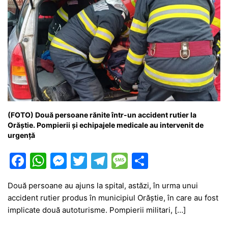
(FOTO) Două persoane rănite într-un accident rutier la
Orăștie. Pompierii și echipajele medicale au intervenit de
urgență
F
W
M
T
T
M
P
a
h
e
w
el
e
ar
Două persoane au ajuns la spital, astăzi, în urma unui
c
at
s
itt
e
s
ta
accident rutier produs în municipiul Orăștie, în care au fost
e
s
s
er
gr
s
je
implicate două autoturisme. Pompierii militari, […]
b
A
e
a
a
a