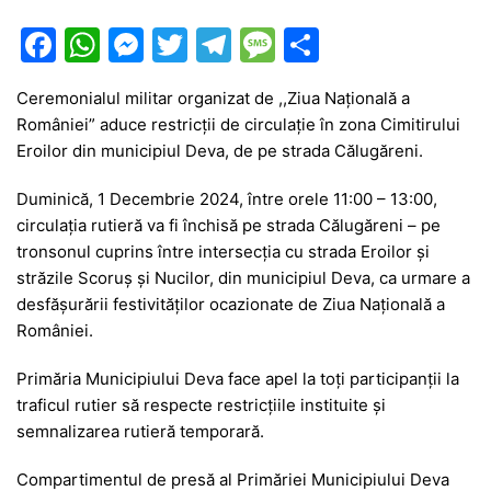
F
W
M
T
T
M
P
a
h
e
w
el
e
ar
Ceremonialul militar organizat de ,,Ziua Națională a
c
at
s
itt
e
s
ta
României” aduce restricții de circulație în zona Cimitirului
e
s
s
er
gr
s
je
Eroilor din municipiul Deva, de pe strada Călugăreni.
b
A
e
a
a
a
Duminică, 1 Decembrie 2024, între orele 11:00 – 13:00,
o
p
n
m
g
z
circulația rutieră va fi închisă pe strada Călugăreni – pe
o
p
g
e
ă
tronsonul cuprins între intersecția cu strada Eroilor și
străzile Scoruș și Nucilor, din municipiul Deva, ca urmare a
k
er
desfășurării festivităților ocazionate de Ziua Națională a
României.
Primăria Municipiului Deva face apel la toți participanții la
traficul rutier să respecte restricțiile instituite și
semnalizarea rutieră temporară.
Compartimentul de presă al Primăriei Municipiului Deva