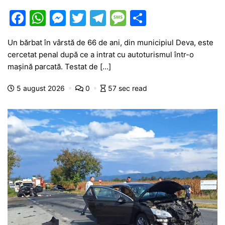
F
W
M
T
T
M
P
a
h
e
w
el
e
ar
Un bărbat în vârstă de 66 de ani, din municipiul Deva, este
c
at
s
itt
e
s
ta
cercetat penal după ce a intrat cu autoturismul într-o
e
s
s
er
gr
s
je
mașină parcată. Testat de […]
b
A
e
a
a
a
5 august 2026
0
57 sec read
o
p
n
m
g
z
o
p
g
e
ă
k
er