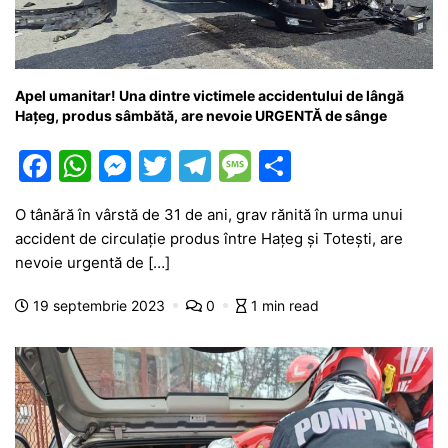
Apel umanitar! Una dintre victimele accidentului de lângă
Hațeg, produs sâmbătă, are nevoie URGENTĂ de sânge
F
W
M
T
T
M
P
a
h
e
w
el
e
ar
O tânără în vârstă de 31 de ani, grav rănită în urma unui
c
at
s
itt
e
s
ta
accident de circulație produs între Hațeg și Totești, are
e
s
s
er
gr
s
je
nevoie urgentă de […]
b
A
e
a
a
a
19 septembrie 2023
0
1 min read
o
p
n
m
g
z
o
p
g
e
ă
k
er