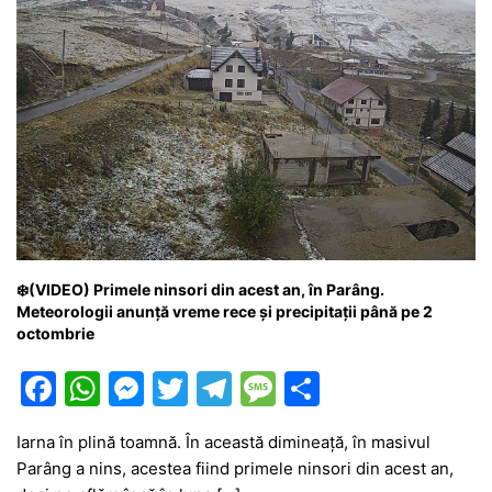
❄️(VIDEO) Primele ninsori din acest an, în Parâng.
Meteorologii anunță vreme rece și precipitații până pe 2
octombrie
F
W
M
T
T
M
P
a
h
e
w
el
e
ar
Iarna în plină toamnă. În această dimineață, în masivul
c
at
s
itt
e
s
ta
Parâng a nins, acestea fiind primele ninsori din acest an,