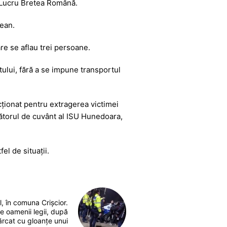
e Lucru Bretea Română.
ean.
are se aflau trei persoane.
tului, fără a se impune transportul
acționat pentru extragerea victimei
tătorul de cuvânt al ISU Hunedoara,
el de situații.
, în comuna Crișcior.
de oamenii legii, după
cărcat cu gloanțe unui