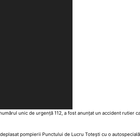
 numărul unic de urgență 112, a fost anunțat un accident rutier car
 deplasat pompierii Punctului de Lucru Totești cu o autospecială