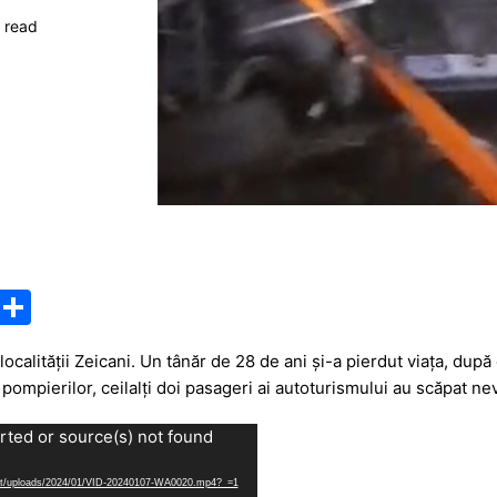
 read
M
P
e
ar
localității Zeicani. Un tânăr de 28 de ani și-a pierdut viața, după
s
ta
t pompierilor, ceilalți doi pasageri ai autoturismului au scăpat ne
s
je
rted or source(s) not found
a
a
g
z
ntent/uploads/2024/01/VID-20240107-WA0020.mp4?_=1