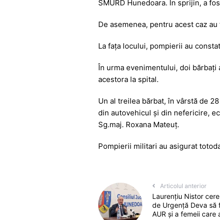
SMURD Hunedoara. În sprijin, a fos
De asemenea, pentru acest caz au 
La fața locului, pompierii au consta
În urma evenimentului, doi bărbați a
acestora la spital.
Un al treilea bărbat, în vârstă de 2
din autovehicul și din nefericire, 
Sg.maj. Roxana Mateuț.
Pompierii militari au asigurat totoda
Articolul anterior
Laurențiu Nistor cere
de Urgență Deva să f
AUR și a femeii care 