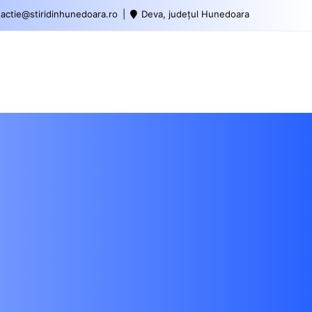
actie@stiridinhunedoara.ro
Deva, județul Hunedoara