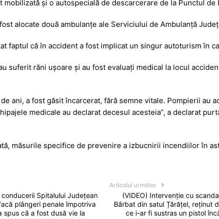
t mobilizată și o autospecială de descarcerare de la Punctul d
fost alocate două ambulanțe ale Serviciului de Ambulanță Județ
tat faptul că în accident a fost implicat un singur autoturism în c
u suferit răni ușoare și au fost evaluați medical la locul acciden
8 de ani, a fost găsit încarcerat, fără semne vitale. Pompierii au 
echipajele medicale au declarat decesul acesteia”, a declarat pur
tă, măsurile specifice de prevenire a izbucnirii incendiilor în astf
Articolul următor
 conducerii Spitalului Județean
(VIDEO) Intervenție cu scandal
acă plângeri penale împotriva
Bărbat din satul Țărățel, reținut 
a spus că a fost dusă vie la
ce i-ar fi sustras un pistol în