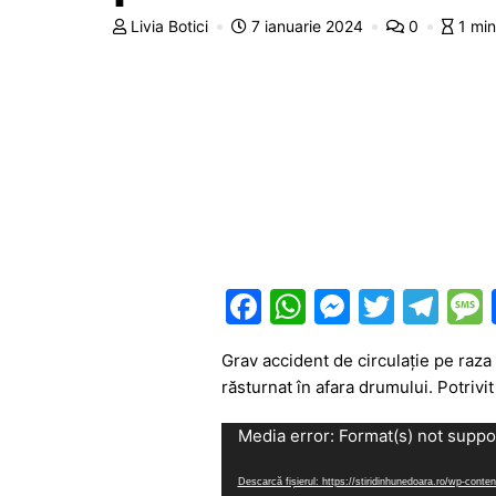
Livia Botici
7 ianuarie 2024
0
1 min
F
W
M
T
T
a
h
e
w
el
Grav accident de circulație pe raza 
c
at
s
itt
e
răsturnat în afara drumului. Potrivi
e
s
s
er
gr
Player
Media error: Format(s) not suppo
b
A
e
a
video
o
p
n
m
Descarcă fișierul: https://stiridinhunedoara.ro/wp-co