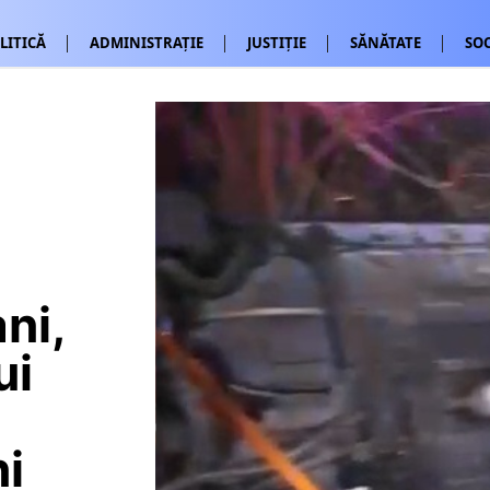
LITICĂ
ADMINISTRAȚIE
JUSTIȚIE
SĂNĂTATE
SOC
ni,
ui
ni