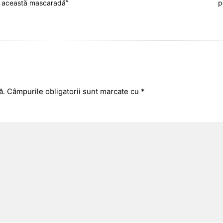
 această mascaradă”
p
ă.
Câmpurile obligatorii sunt marcate cu
*