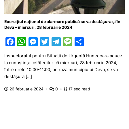
Exercițiul național de alarmare publică se va desfășura și în
Deva – miercuri, 28 februarie 2024
F
W
M
T
T
M
P
a
h
e
w
el
e
ar
Inspectoratul pentru Situații de Urgență Hunedoara aduce
c
at
s
itt
e
s
ta
la cunoștința cetățenilor că miercuri, 28 februarie 2024,
e
s
s
er
gr
s
je
între orele 10:00-11:00, pe raza municipiului Deva, se va
b
A
e
a
a
a
desfășura […]
o
p
n
m
g
z
26 februarie 2024
0
17 sec read
o
p
g
e
ă
k
er