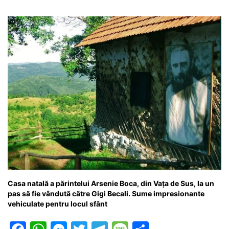
o
p
n
m
g
z
o
p
g
e
ă
k
er
Casa natală a părintelui Arsenie Boca, din Vața de Sus, la un
pas să fie vândută către Gigi Becali. Sume impresionante
vehiculate pentru locul sfânt