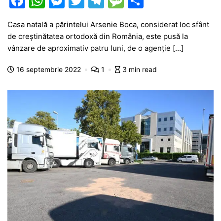
F
W
M
T
T
M
P
a
h
e
w
el
e
ar
Casa natală a părintelui Arsenie Boca, considerat loc sfânt
c
at
s
itt
e
s
ta
de creștinătatea ortodoxă din România, este pusă la
e
s
s
er
gr
s
je
vânzare de aproximativ patru luni, de o agenție […]
b
A
e
a
a
a
16 septembrie 2022
1
3 min read
o
p
n
m
g
z
o
p
g
e
ă
k
er