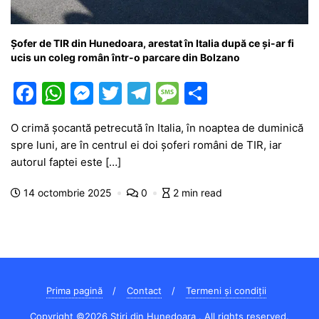
Șofer de TIR din Hunedoara, arestat în Italia după ce și-ar fi
ucis un coleg român într-o parcare din Bolzano
F
W
M
T
T
M
P
a
h
e
w
el
e
ar
O crimă șocantă petrecută în Italia, în noaptea de duminică
c
at
s
itt
e
s
ta
spre luni, are în centrul ei doi șoferi români de TIR, iar
e
s
s
er
gr
s
je
autorul faptei este […]
b
A
e
a
a
a
14 octombrie 2025
0
2 min read
o
p
n
m
g
z
o
p
g
e
ă
k
er
Prima pagină
Contact
Termeni și condiții
Copyright ©2026 Știri din Hunedoara . All rights reserved.