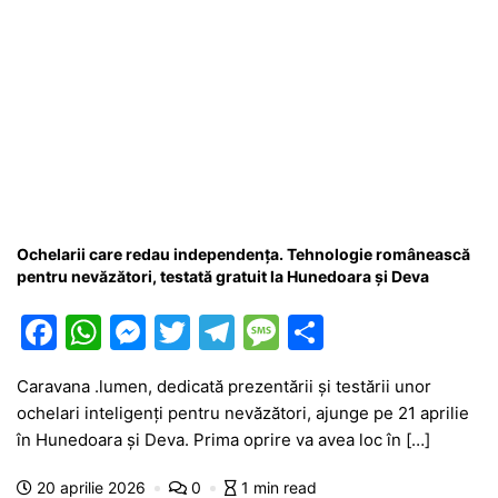
Ochelarii care redau independența. Tehnologie românească
pentru nevăzători, testată gratuit la Hunedoara și Deva
F
W
M
T
T
M
P
a
h
e
w
el
e
ar
Caravana .lumen, dedicată prezentării și testării unor
c
at
s
itt
e
s
ta
ochelari inteligenți pentru nevăzători, ajunge pe 21 aprilie
e
s
s
er
gr
s
je
în Hunedoara și Deva. Prima oprire va avea loc în […]
b
A
e
a
a
a
20 aprilie 2026
0
1 min read