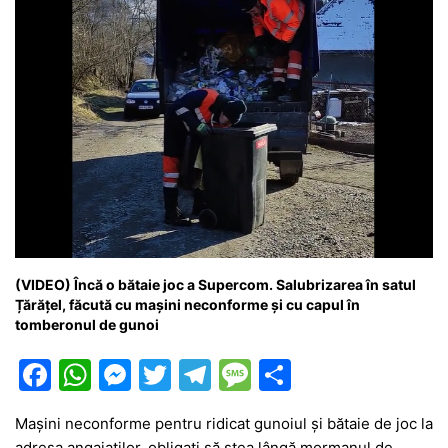
k
er
(VIDEO) Încă o bătaie joc a Supercom. Salubrizarea în satul
Țărățel, făcută cu mașini neconforme și cu capul în
tomberonul de gunoi
F
W
M
T
T
M
P
a
h
e
w
el
e
ar
Mașini neconforme pentru ridicat gunoiul și bătaie de joc la
c
at
s
itt
e
s
ta
adresa angajaților, obligați să stea lângă mormanul de