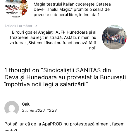
Magia teatrului italian cucerește Cetatea
Devei. „Inelul Magic” promite o seară de
poveste sub cerul liber, în Incinta 1
Articolul următor
Birouri goale! Angajații AJFP Hunedoara și ai
Trezoreriei au ieșit în stradă. Astăzi, nimeni nu
va lucra: „Sistemul fiscal nu funcționează fără
noi”
1 thought on “
Sindicaliștii SANITAS din
Deva și Hunedoara au protestat la București
împotriva noii legi a salarizării
”
Gaiu
3 iunie 2026, 13:28
Pot să jur că de la ApaPROD nu protestează nimeni, facem
pariu?