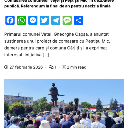
Comasarea comunelor Vețel și Peștișu Mic, în dezbatere
publică. Referendum la final de an pentru decizia finală
F
W
M
T
T
M
P
a
h
e
w
el
e
ar
Primarul comunei Vețel, Gheorghe Capșa, a anunțat
c
at
s
itt
e
s
ta
susținerea unui proiect de comasare cu Peștișu Mic,
e
s
s
er
gr
s
je
demers pentru care și comuna Cârjiți și-a exprimat
b
A
e
a
a
a
interesul. Inițiativa […]
o
p
n
m
g
z
27 februarie 2026
1
2 min read
o
p
g
e
ă
k
er