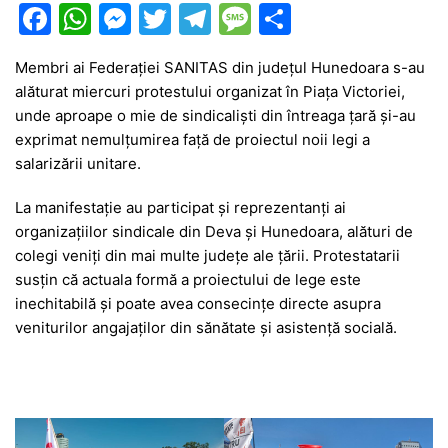
F
W
M
T
T
M
P
a
h
e
w
el
e
ar
Membri ai Federației SANITAS din județul Hunedoara s-au
c
at
s
itt
e
s
ta
alăturat miercuri protestului organizat în Piața Victoriei,
e
s
s
er
gr
s
je
unde aproape o mie de sindicaliști din întreaga țară și-au
b
A
e
a
a
a
exprimat nemulțumirea față de proiectul noii legi a
salarizării unitare.
o
p
n
m
g
z
o
p
g
e
ă
La manifestație au participat și reprezentanți ai
organizațiilor sindicale din Deva și Hunedoara, alături de
k
er
colegi veniți din mai multe județe ale țării. Protestatarii
susțin că actuala formă a proiectului de lege este
inechitabilă și poate avea consecințe directe asupra
veniturilor angajaților din sănătate și asistență socială.