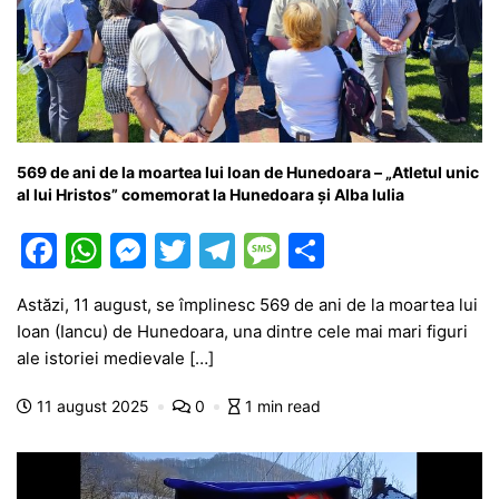
569 de ani de la moartea lui Ioan de Hunedoara – „Atletul unic
al lui Hristos” comemorat la Hunedoara și Alba Iulia
F
W
M
T
T
M
P
a
h
e
w
el
e
ar
Astăzi, 11 august, se împlinesc 569 de ani de la moartea lui
c
at
s
itt
e
s
ta
Ioan (Iancu) de Hunedoara, una dintre cele mai mari figuri
e
s
s
er
gr
s
je
ale istoriei medievale […]
b
A
e
a
a
a
11 august 2025
0
1 min read
o
p
n
m
g
z
o
p
g
e
ă