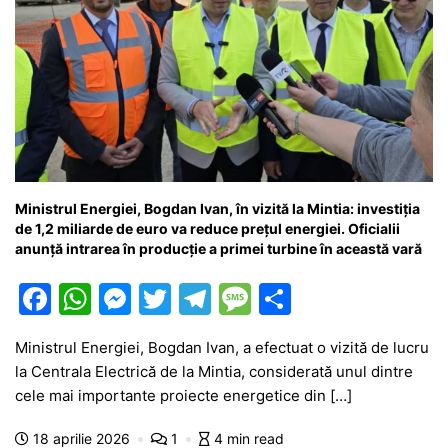
Ministrul Energiei, Bogdan Ivan, în vizită la Mintia: investiția
de 1,2 miliarde de euro va reduce prețul energiei. Oficialii
anunță intrarea în producție a primei turbine în această vară
F
W
M
T
T
M
P
a
h
e
w
el
e
ar
Ministrul Energiei, Bogdan Ivan, a efectuat o vizită de lucru
c
at
s
itt
e
s
ta
la Centrala Electrică de la Mintia, considerată unul dintre
e
s
s
er
gr
s
je
cele mai importante proiecte energetice din […]
b
A
e
a
a
a
18 aprilie 2026
1
4 min read