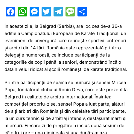
F
W
M
T
T
M
P
a
h
e
w
el
e
ar
În aceste zile, la Belgrad (Serbia), are loc cea de-a 36-a
c
at
s
itt
e
s
ta
ediție a Campionatului European de Karate Tradițional, un
e
s
s
er
gr
s
je
eveniment de anvergură care reunește sportivi, antrenori
b
A
e
a
a
a
și arbitri din 14 țări. România este reprezentată printr-o
delegație numeroasă, ce include participanți de la
o
p
n
m
g
z
categoriile de copii până la seniori, demonstrând încă o
o
p
g
e
ă
dată nivelul ridicat al școlii românești de karate tradițional.
k
er
Printre participanții de seamă se numără și sensei Mircea
Popa, fondatorul clubului Ronin Deva, care este prezent la
Belgrad în calitate de arbitru internațional. Înaintea
competiției propriu-zise, sensei Popa a luat parte, alături
de alți arbitri din România și din celelalte țări participante,
la un curs tehnic și de arbitraj intensiv, desfășurat marți și
miercuri. Fiecare zi de pregătire a inclus două sesiuni de
câte trei ore – una dimineața și una după-amiaza.