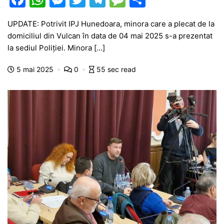
a
h
e
w
el
e
ar
UPDATE: Potrivit IPJ Hunedoara, minora care a plecat de la
c
at
s
itt
e
s
ta
domiciliul din Vulcan în data de 04 mai 2025 s-a prezentat
e
s
s
er
gr
s
je
la sediul Poliției. Minora […]
b
A
e
a
a
a
5 mai 2025
0
55 sec read
o
p
n
m
g
z
o
p
g
e
ă
k
er