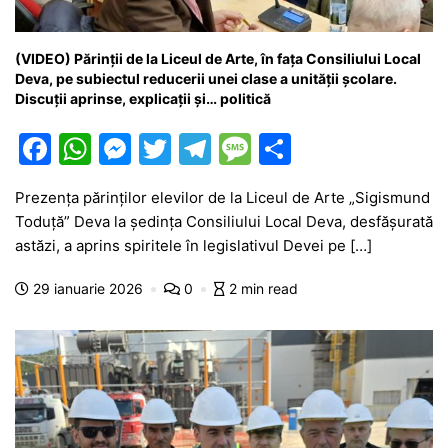
(VIDEO) Părinții de la Liceul de Arte, în fața Consiliului Local
Deva, pe subiectul reducerii unei clase a unității școlare.
Discuții aprinse, explicații și… politică
F
W
M
T
T
M
P
a
h
e
w
el
e
ar
Prezența părinților elevilor de la Liceul de Arte „Sigismund
c
at
s
itt
e
s
ta
Toduță” Deva la ședința Consiliului Local Deva, desfășurată
e
s
s
er
gr
s
je
astăzi, a aprins spiritele în legislativul Devei pe […]
b
A
e
a
a
a
29 ianuarie 2026
0
2 min read
o
p
n
m
g
z
o
p
g
e
ă
k
er