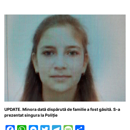
UPDATE. Minora dată dispărută de familie a fost găsită. S-a
prezentat singura la Poliție
F
W
M
T
T
M
P