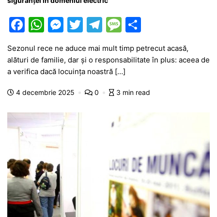
siguranței în domeniul electric
F
W
M
T
T
M
P
a
h
e
w
el
e
ar
Sezonul rece ne aduce mai mult timp petrecut acasă,
c
at
s
itt
e
s
ta
alături de familie, dar și o responsabilitate în plus: aceea de
e
s
s
er
gr
s
je
a verifica dacă locuința noastră […]
b
A
e
a
a
a
4 decembrie 2025
0
3 min read
o
p
n
m
g
z
o
p
g
e
ă
k
er