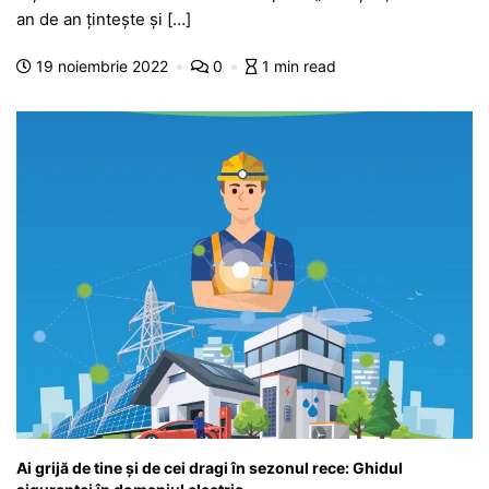
e
s
s
er
gr
s
je
an de an țintește și […]
b
A
e
a
a
a
19 noiembrie 2022
0
1 min read
o
p
n
m
g
z
o
p
g
e
ă
k
er
Ai grijă de tine și de cei dragi în sezonul rece: Ghidul