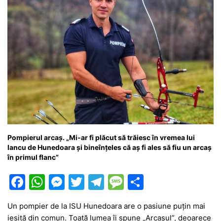
Pompierul arcaș. „Mi-ar fi plăcut să trăiesc în vremea lui
Iancu de Hunedoara și bineînțeles că aș fi ales să fiu un arcaș
în primul flanc”
F
W
M
T
T
M
P
a
h
e
w
el
e
ar
Un pompier de la ISU Hunedoara are o pasiune puțin mai
c
at
s
itt
e
s
ta
ieșită din comun. Toată lumea îi spune „Arcașul”, deoarece