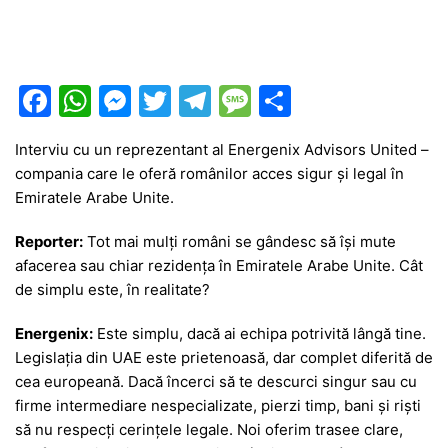
F
W
M
T
T
M
P
a
h
e
w
el
e
ar
Interviu cu un reprezentant al Energenix Advisors United –
c
at
s
itt
e
s
ta
compania care le oferă românilor acces sigur și legal în
e
s
s
er
gr
s
je
Emiratele Arabe Unite.
b
A
e
a
a
a
Reporter:
Tot mai mulți români se gândesc să își mute
o
p
n
m
g
z
afacerea sau chiar rezidența în Emiratele Arabe Unite. Cât
o
p
g
e
ă
de simplu este, în realitate?
k
er
Energenix:
Este simplu, dacă ai echipa potrivită lângă tine.
Legislația din UAE este prietenoasă, dar complet diferită de
cea europeană. Dacă încerci să te descurci singur sau cu
firme intermediare nespecializate, pierzi timp, bani și riști
să nu respecți cerințele legale. Noi oferim trasee clare,