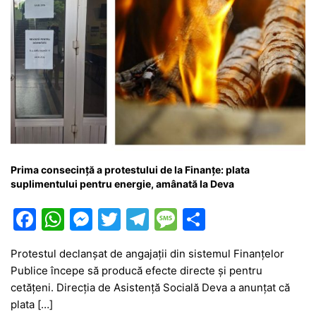
Prima consecință a protestului de la Finanțe: plata
suplimentului pentru energie, amânată la Deva
F
W
M
T
T
M
P
a
h
e
w
el
e
ar
Protestul declanșat de angajații din sistemul Finanțelor
c
at
s
itt
e
s
ta
Publice începe să producă efecte directe și pentru
e
s
s
er
gr
s
je
cetățeni. Direcția de Asistență Socială Deva a anunțat că
b
A
e
a
a
a
plata […]