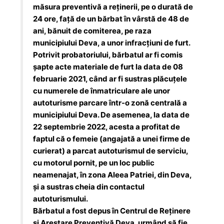
măsura preventivă a reținerii, pe o durată de
24 ore, faţă de un bărbat în vârstă de 48 de
ani, bănuit de comiterea, pe raza
municipiului Deva, a unor infracțiuni de furt.
Potrivit probatoriului, bărbatul ar fi comis
șapte acte materiale de furt la data de 08
februarie 2021, când ar fi sustras plăcuţele
cu numerele de înmatriculare ale unor
autoturisme parcare într-o zonă centrală a
municipiului Deva. De asemenea, la data de
22 septembrie 2022, acesta a profitat de
faptul că o femeie (angajată a unei firme de
curierat) a parcat autoturismul de serviciu,
cu motorul pornit, pe un loc public
neamenajat, în zona Aleea Patriei, din Deva,
și a sustras cheia din contactul
autoturismului.
Bărbatul a fost depus în Centrul de Reținere
și Arestare Preventivă Deva, urmând să fie