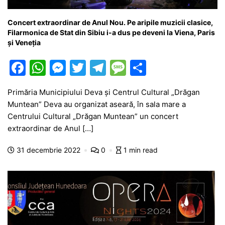
Concert extraordinar de Anul Nou. Pe aripile muzicii clasice,
Filarmonica de Stat din Sibiu i-a dus pe deveni la Viena, Paris
și Veneția
F
W
M
T
T
M
P
a
h
e
w
el
e
ar
Primăria Municipiului Deva și Centrul Cultural „Drăgan
c
at
s
itt
e
s
ta
Muntean” Deva au organizat aseară, în sala mare a
e
s
s
er
gr
s
je
Centrului Cultural „Drăgan Muntean” un concert
b
A
e
a
a
a
extraordinar de Anul […]
o
p
n
m
g
z
31 decembrie 2022
0
1 min read
o
p
g
e
ă
k
er