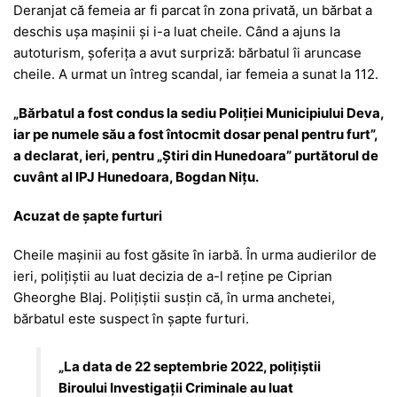
Deranjat că femeia ar fi parcat în zona privată, un bărbat a
deschis ușa mașinii și i-a luat cheile. Când a ajuns la
autoturism, șoferița a avut surpriză: bărbatul îi aruncase
cheile. A urmat un întreg scandal, iar femeia a sunat la 112.
„Bărbatul a fost condus la sediu Poliției Municipiului Deva,
iar pe numele său a fost întocmit dosar penal pentru furt”,
a declarat, ieri, pentru „Știri din Hunedoara” purtătorul de
cuvânt al IPJ Hunedoara, Bogdan Nițu.
Acuzat de șapte furturi
Cheile mașinii au fost găsite în iarbă. În urma audierilor de
ieri, polițiștii au luat decizia de a-l reține pe Ciprian
Gheorghe Blaj. Polițiștii susțin că, în urma anchetei,
bărbatul este suspect în șapte furturi.
„La data de 22 septembrie 2022, poliţiştii
Biroului Investigații Criminale au luat