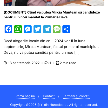
(DOCUMENT) Când va putea Mircia Muntean să candideze
pentru un nou mandat la Primăria Deva
F
W
M
T
T
M
P
a
h
e
w
el
e
ar
Dacă alegerile locale din anul 2024 vor fi în luna
c
at
s
itt
e
s
ta
septembrie, Mircia Muntean, fostul primar al municipiului
e
s
s
er
gr
s
je
Deva, nu va putea candida pentru un nou […]
b
A
e
a
a
a
18 septembrie 2022
1
2 min read
o
p
n
m
g
z
o
p
g
e
ă
k
er
Prima pagină
Contact
Termeni și condiții
Copyright ©2026 Știri din Hunedoara . All rights reserved.