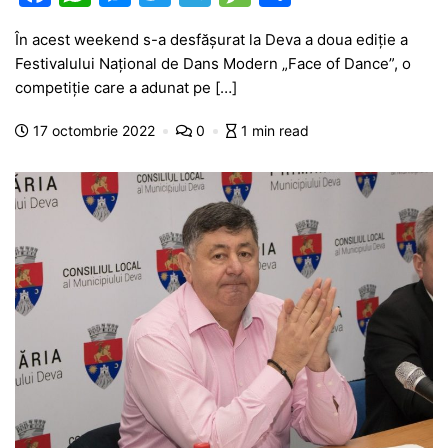
a
h
e
w
el
e
ar
În acest weekend s-a desfășurat la Deva a doua ediție a
c
at
s
itt
e
s
ta
Festivalului Național de Dans Modern „Face of Dance”, o
e
s
s
er
gr
s
je
competiție care a adunat pe […]
b
A
e
a
a
a
17 octombrie 2022
0
1 min read
o
p
n
m
g
z
o
p
g
e
ă
k
er