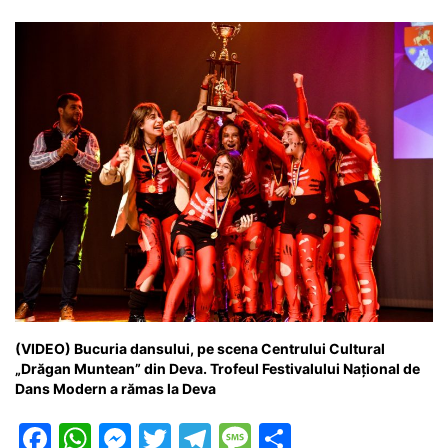
o
p
n
m
g
z
o
p
g
e
ă
k
er
(VIDEO) Bucuria dansului, pe scena Centrului Cultural
„Drăgan Muntean” din Deva. Trofeul Festivalului Național de
Dans Modern a rămas la Deva
F
W
M
T
T
M
P