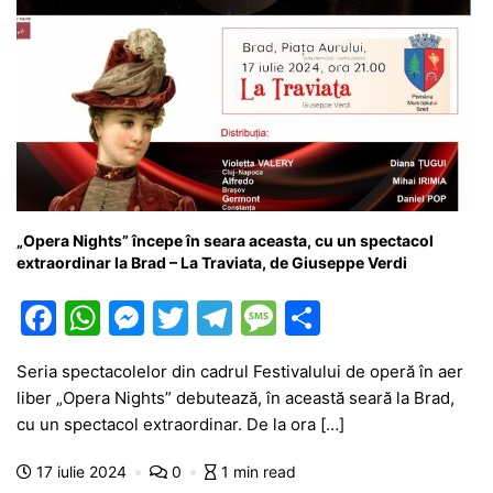
„Opera Nights” începe în seara aceasta, cu un spectacol
extraordinar la Brad – La Traviata, de Giuseppe Verdi
F
W
M
T
T
M
P
a
h
e
w
el
e
ar
Seria spectacolelor din cadrul Festivalului de operă în aer
c
at
s
itt
e
s
ta
liber „Opera Nights” debutează, în această seară la Brad,
e
s
s
er
gr
s
je
cu un spectacol extraordinar. De la ora […]
b
A
e
a
a
a
17 iulie 2024
0
1 min read