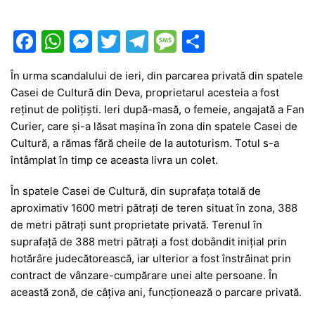
F
W
M
T
T
M
P
a
h
e
w
el
e
ar
În urma scandalului de ieri, din parcarea privată din spatele
c
at
s
itt
e
s
ta
Casei de Cultură din Deva, proprietarul acesteia a fost
e
s
s
er
gr
s
je
reținut de polițiști. Ieri după-masă, o femeie, angajată a Fan
b
A
e
a
a
a
Curier, care și-a lăsat mașina în zona din spatele Casei de
Cultură, a rămas fără cheile de la autoturism. Totul s-a
o
p
n
m
g
z
întâmplat în timp ce aceasta livra un colet.
o
p
g
e
ă
În spatele Casei de Cultură, din suprafaţa totală de
k
er
aproximativ 1600 metri pătraţi de teren situat în zona, 388
de metri pătraţi sunt proprietate privată. Terenul în
suprafaţă de 388 metri pătraţi a fost dobândit iniţial prin
hotărâre judecătorească, iar ulterior a fost înstrăinat prin
contract de vânzare-cumpărare unei alte persoane. În
această zonă, de câțiva ani, funcționează o parcare privată.