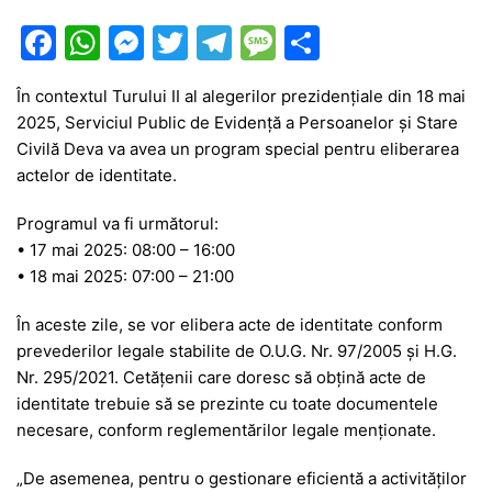
F
W
M
T
T
M
P
a
h
e
w
el
e
ar
În contextul Turului II al alegerilor prezidențiale din 18 mai
c
at
s
itt
e
s
ta
2025, Serviciul Public de Evidență a Persoanelor și Stare
e
s
s
er
gr
s
je
Civilă Deva va avea un program special pentru eliberarea
b
A
e
a
a
a
actelor de identitate.
o
p
n
m
g
z
Programul va fi următorul:
o
p
g
e
ă
• 17 mai 2025: 08:00 – 16:00
• 18 mai 2025: 07:00 – 21:00
k
er
În aceste zile, se vor elibera acte de identitate conform
prevederilor legale stabilite de O.U.G. Nr. 97/2005 și H.G.
Nr. 295/2021. Cetățenii care doresc să obțină acte de
identitate trebuie să se prezinte cu toate documentele
necesare, conform reglementărilor legale menționate.
„De asemenea, pentru o gestionare eficientă a activităților