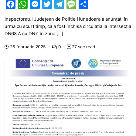
F
W
M
T
T
M
P
a
h
e
w
el
e
ar
Inspectoratul Județean de Poliție Hunedoara a anunțat, în
c
at
s
itt
e
s
ta
urmă cu scurt timp, ca a fost închisă circulația la intersecția
e
s
s
er
gr
s
je
DN68 A cu DN7, în zona […]
b
A
e
a
a
a
28 februarie 2025
0
27 sec read
o
p
n
m
g
z
o
p
g
e
ă
k
er