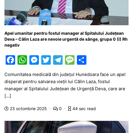
Apel umanitar pentru fostul manager al Spitalului Județean
Deva – Călin Laza are nevoie urgentă de sânge, grupa 0 (I) Rh
negativ
F
W
M
T
T
M
P
a
h
e
w
el
e
ar
Comunitatea medicală din județul Hunedoara face un apel
c
at
s
itt
e
s
ta
disperat pentru salvarea vieții lui Călin Laza, fostul
e
s
s
er
gr
s
je
manager al Spitalului Județean de Urgență Deva, care are
b
A
e
a
a
a
[…]
o
p
n
m
g
z
23 octombrie 2025
0
44 sec read
o
p
g
e
ă
k
er