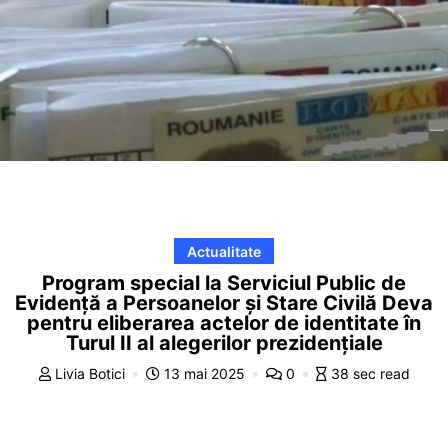
Actualitate
Program special la Serviciul Public de
Evidență a Persoanelor și Stare Civilă Deva
pentru eliberarea actelor de identitate în
Turul II al alegerilor prezidențiale
Livia Botici
13 mai 2025
0
38 sec read