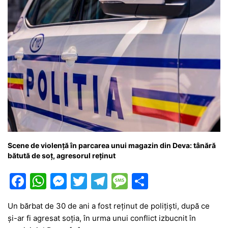
Scene de violență în parcarea unui magazin din Deva: tânără
bătută de soț, agresorul reținut
F
W
M
T
T
M
P
a
h
e
w
el
e
ar
Un bărbat de 30 de ani a fost reținut de polițiști, după ce
c
at
s
itt
e
s
ta
și-ar fi agresat soția, în urma unui conflict izbucnit în