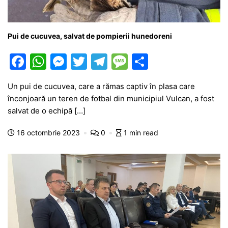
Pui de cucuvea, salvat de pompierii hunedoreni
F
W
M
T
T
M
P
a
h
e
w
el
e
ar
Un pui de cucuvea, care a rămas captiv în plasa care
c
at
s
itt
e
s
ta
înconjoară un teren de fotbal din municipiul Vulcan, a fost
e
s
s
er
gr
s
je
salvat de o echipă […]
b
A
e
a
a
a
16 octombrie 2023
0
1 min read
o
p
n
m
g
z
o
p
g
e
ă
k
er