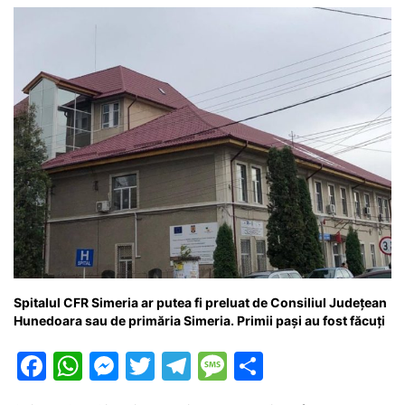
k
er
Spitalul CFR Simeria ar putea fi preluat de Consiliul Județean
Hunedoara sau de primăria Simeria. Primii pași au fost făcuți
F
W
M
T
T
M
P
a
h
e
w
el
e
ar