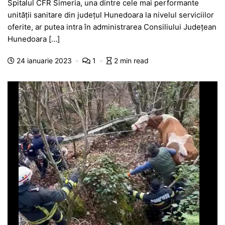
Spitalul CFR Simeria, una dintre cele mai performante
c
at
s
itt
e
s
ta
unității sanitare din județul Hunedoara la nivelul serviciilor
e
s
s
er
gr
s
je
oferite, ar putea intra în administrarea Consiliului Județean
b
A
e
a
a
a
Hunedoara […]
o
p
n
m
g
z
24 ianuarie 2023
1
2 min read
o
p
g
e
ă
k
er