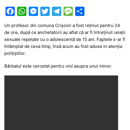
F
W
M
T
T
M
P
a
h
e
w
el
e
ar
Un profesor din comuna Crișcior a fost reținut pentru 24
c
at
s
itt
e
s
ta
de ore, după ce anchetatorii au aflat că ar fi întreținut relații
e
s
s
er
gr
s
je
sexuale repetate cu o adolescentă de 15 ani. Faptele s-ar fi
b
A
e
a
a
a
întâmplat de ceva timp, însă acum au fost aduse in atenția
polițiștilor.
o
p
n
m
g
z
o
p
g
e
ă
Bărbatul este cercetat pentru viol asupra unui minor.
k
er