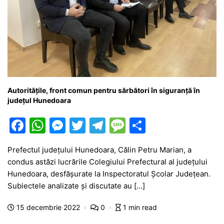
Autoritățile, front comun pentru sărbători în siguranță în
județul Hunedoara
F
W
M
T
T
M
P
a
h
e
w
el
e
ar
Prefectul județului Hunedoara, Călin Petru Marian, a
c
at
s
itt
e
s
ta
condus astăzi lucrările Colegiului Prefectural al județului
e
s
s
er
gr
s
je
Hunedoara, desfășurate la Inspectoratul Școlar Județean.
b
A
e
a
a
a
Subiectele analizate și discutate au […]
o
p
n
m
g
z
15 decembrie 2022
0
1 min read
o
p
g
e
ă