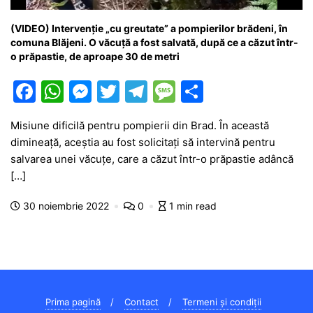
(VIDEO) Intervenție „cu greutate” a pompierilor brădeni, în
comuna Blăjeni. O văcuță a fost salvată, după ce a căzut într-
o prăpastie, de aproape 30 de metri
F
W
M
T
T
M
P
a
h
e
w
el
e
ar
Misiune dificilă pentru pompierii din Brad. În această
c
at
s
itt
e
s
ta
dimineață, aceștia au fost solicitați să intervină pentru
e
s
s
er
gr
s
je
salvarea unei văcuțe, care a căzut într-o prăpastie adâncă
b
A
e
a
a
a
[…]
o
p
n
m
g
z
30 noiembrie 2022
0
1 min read
o
p
g
e
ă
k
er
Prima pagină
Contact
Termeni și condiții