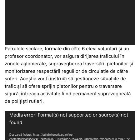
Patrulele școlare, formate din câte 6 elevi voluntari și un
profesor coordonator, vor asigura dirijarea traficului în
zonele aglomerate, supravegherea traversării pietonilor și
monitorizarea respectării regulilor de circulație de către
șoferi. Aceștia vor fi instruiți să gestioneze situațiile de
trafic și să ofere sprijin pietonilor pentru o traversare
sigură, întreaga activitate fiind permanent supravegheată
de polițiști rutieri.
Player
Media error: Format(s) not supported or source(s) not
video
found
Descarcă fișierul: https://stiridinhunedoara.ro/wp-
content/uploads/2024/11/465989821_8365485773574295_3166076867595748509_n.mp4?_=2