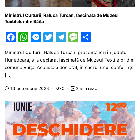
Ministrul Culturii, Raluca Turcan, fascinată de Muzeul
Textilelor din Băița
F
W
M
T
T
M
P
a
h
e
w
el
e
ar
Ministrul Culturii, Raluca Turcan, prezentă ieri în județul
c
at
s
itt
e
s
ta
Hunedoara, s-a declarat fascinată de Muzeul Textilelor din
e
s
s
er
gr
s
je
comuna Băița. Aceasta a declarat, în cadrul unei conferințe
b
A
e
a
a
a
[…]
o
p
n
m
g
z
16 octombrie 2023
0
2 min read
o
p
g
e
ă
k
er