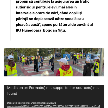
propun să contibuie la asigurarea un trafic
rutier sigur pentru elevi, mai ales în
intervalele orare de vârf, când copiii și
părinții se deplasează către școală sau
pleacă acasă”, spune purtătorul de cuvânt al
IPJ Hunedoara, Bogdan Nițu.
Player
Media error: Format(s) not supported or source(s) not
video
found
Descarcă fișierul: https://stiridinhunedoara.ro/wp-
content/uploads/2024/11/465879730_8381501035292350_4427573151481099676_n.mp4?_=1