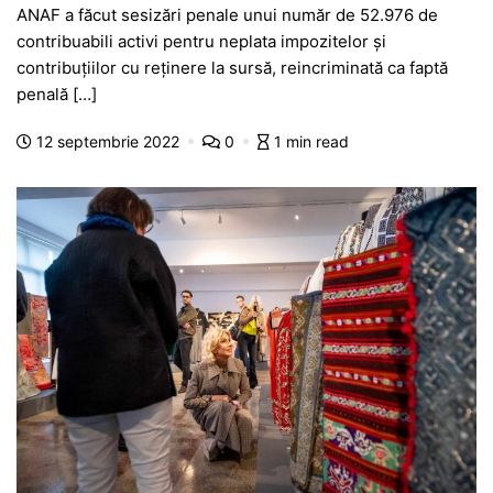
ANAF a făcut sesizări penale unui număr de 52.976 de
c
at
s
itt
e
s
ta
contribuabili activi pentru neplata impozitelor și
e
s
s
er
gr
s
je
contribuțiilor cu reținere la sursă, reincriminată ca faptă
b
A
e
a
a
a
penală […]
o
p
n
m
g
z
12 septembrie 2022
0
1 min read
o
p
g
e
ă
k
er