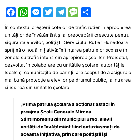
F
W
M
T
T
M
P
a
h
e
w
el
e
ar
În contextul creșterii cotelor de trafic rutier în apropierea
c
at
s
itt
e
s
ta
unităților de învățământ și al preocupării crescute pentru
e
s
s
er
gr
s
je
siguranța elevilor, polițiștii Serviciului Rutier Hunedoara
b
A
e
a
a
a
sprijină o nouă inițiativă: înființarea patrulelor școlare în
zonele cu trafic intens din apropierea școlilor. Proiectul,
o
p
n
m
g
z
dezvoltat în colaborare cu unitățile școlare, autoritățile
o
p
g
e
ă
locale și comunitățile de părinți, are scopul de a asigura o
k
er
mai bună protecție a elevilor pe drumul public, la intrarea
și ieșirea din unitățile școlare.
„Prima patrulă școlară a acționat astăzi în
preajma Școlii Generale Mircea
Sântimbreanu din municipiul Brad, elevii
unității de învățământ fiind entuziasmați de
această inițiativă, prin care polițiștii își