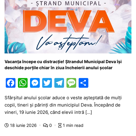
Vacanța începe cu distracție! Ștrandul Municipal Deva își
deschide porțile chiar în ziua încheierii anului școlar
F
W
M
T
T
M
P
a
h
e
w
el
e
ar
Sfârșitul anului școlar aduce o veste așteptată de mulți
c
at
s
itt
e
s
ta
copii, tineri și părinți din municipiul Deva. Începând de
e
s
s
er
gr
s
je
vineri, 19 iunie 2026, când elevii intră […]
b
A
e
a
a
a
18 iunie 2026
0
1 min read
o
p
n
m
g
z