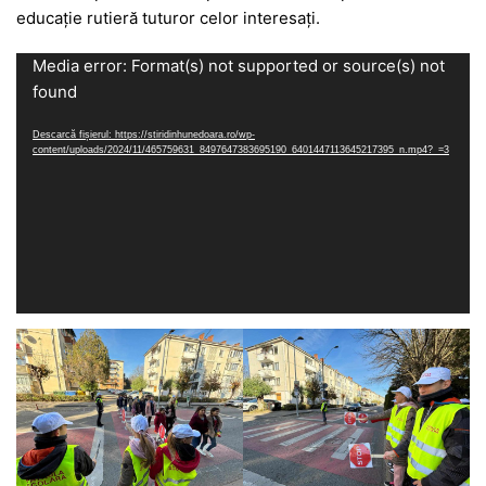
educație rutieră tuturor celor interesați.
Player
Media error: Format(s) not supported or source(s) not
video
found
Descarcă fișierul: https://stiridinhunedoara.ro/wp-
content/uploads/2024/11/465759631_8497647383695190_6401447113645217395_n.mp4?_=3