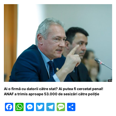
o
p
g
e
ă
k
er
Ai o firmă cu datorii către stat? Ai putea fi cercetat penal!
ANAF a trimis aproape 53.000 de sesizări către poliție
F
W
M
T
T
M
P
a
h
e
w
el
e
ar