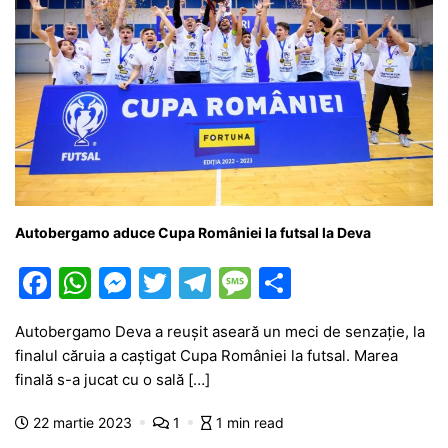
Autobergamo aduce Cupa României la futsal la Deva
F
W
M
T
T
M
P
a
h
e
w
el
e
ar
Autobergamo Deva a reușit aseară un meci de senzație, la
c
at
s
itt
e
s
ta
finalul căruia a caștigat Cupa României la futsal. Marea
e
s
s
er
gr
s
je
finală s-a jucat cu o sală […]
b
A
e
a
a
a
22 martie 2023
1
1 min read
o
p
n
m
g
z