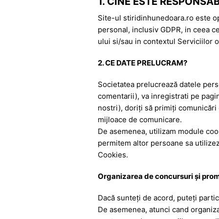
k
er
1. CINE ESTE RESPONSA
Site-ul stiridinhunedoara.ro este op
personal, inclusiv GDPR, in ceea ce 
ului si/sau in contextul Serviciilor 
2. CE DATE PRELUCRAM?
Societatea prelucrează datele person
comentarii), va inregistrati pe pag
nostri), doriţi să primiţi comunicăr
mijloace de comunicare.
De asemenea, utilizam module cooki
permitem altor persoane sa utilizez
Cookies.
Organizarea de concursuri şi prom
Dacă sunteţi de acord, puteţi partici
De asemenea, atunci cand organizam