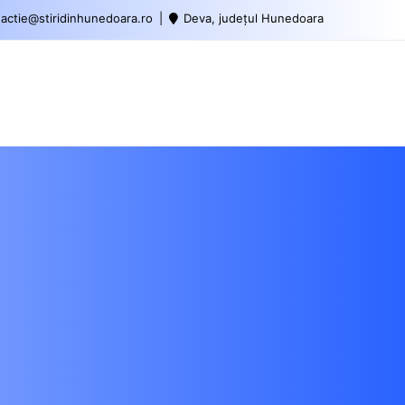
actie@stiridinhunedoara.ro
Deva, județul Hunedoara