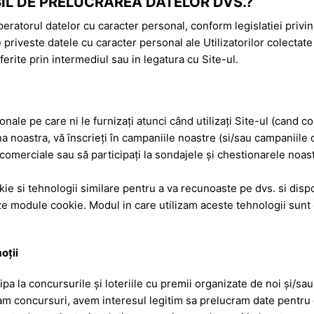
BIL DE PRELUCRAREA DATELOR DVS.?
eratorul datelor cu caracter personal, conform legislatiei privin
priveste datele cu caracter personal ale Utilizatorilor colectate
oferite prin intermediul sau in legatura cu Site-ul.
ale pe care ni le furnizaţi atunci când utilizaţi Site-ul (cand c
ina noastra, vă înscrieţi în campaniile noastre (si/sau campaniil
i comerciale sau să participaţi la sondajele şi chestionarele noas
e si tehnologii similare pentru a va recunoaste pe dvs. si disp
e module cookie. Modul in care utilizam aceste tehnologii sunt d
oţii
pa la concursurile şi loteriile cu premii organizate de noi şi/sau
 concursuri, avem interesul legitim sa prelucram date pentru e