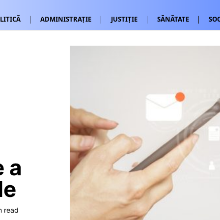
LITICĂ
ADMINISTRAȚIE
JUSTIȚIE
SĂNĂTATE
SOC
e a
le
n read