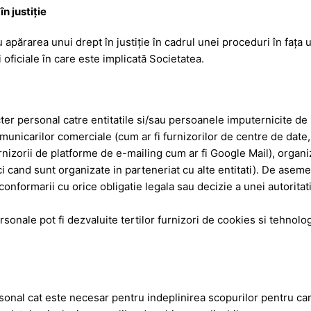
n justiţie
apărarea unui drept în justiţie în cadrul unei proceduri în faţa 
 oficiale în care este implicată Societatea.
er personal catre entitatile si/sau persoanele imputernicite de n
omunicarilor comerciale (cum ar fi furnizorilor de centre de date, 
furnizorii de platforme de e-mailing cum ar fi Google Mail), orga
ci cand sunt organizate in parteneriat cu alte entitati). De asem
onformarii cu orice obligatie legala sau decizie a unei autoritati 
sonale pot fi dezvaluite tertilor furnizori de cookies si tehnolo
onal cat este necesar pentru indeplinirea scopurilor pentru car