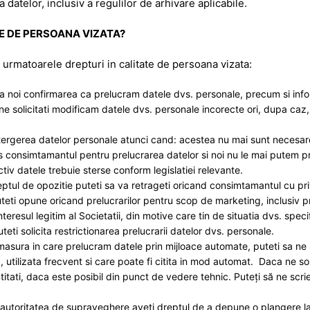
 datelor, inclusiv a regulilor de arhivare aplicabile.
TE DE PERSOANA VIZATA?
urmatoarele drepturi in calitate de persoana vizata:
a noi confirmarea ca prelucram datele dvs. personale, precum si inform
ne solicitati modificam datele dvs. personale incorecte ori, dupa caz
 stergerea datelor personale atunci cand: acestea nu mai sunt necesa
ras consimtamantul pentru prelucrarea datelor si noi nu le mai putem pr
ctiv datele trebuie sterse conform legislatiei relevante.
ptul de opozitie puteti sa va retrageti oricand consimtamantul cu pri
i opune oricand prelucrarilor pentru scop de marketing, inclusiv prof
eresul legitim al Societatii, din motive care tin de situatia dvs. speci
teti solicita restrictionarea prelucrarii datelor dvs. personale.
masura in care prelucram datele prin mijloace automate, puteti sa ne sol
, utilizata frecvent si care poate fi citita in mod automat. Daca ne sol
titati, daca este posibil din punct de vedere tehnic. Puteți să ne scri
 autoritatea de supraveghere aveti dreptul de a depune o plangere l