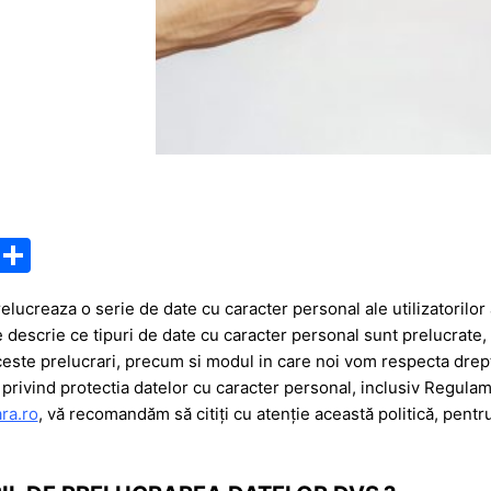
M
P
e
ar
lucreaza o serie de date cu caracter personal ale utilizatorilor 
s
ta
e descrie ce tipuri de date cu caracter personal sunt prelucrate,
s
je
ceste prelucrari, precum si modul in care noi vom respecta dreptu
a
a
 privind protectia datelor cu caracter personal, inclusiv Regul
ra.ro
, vă recomandăm să citiți cu atenție această politică, pent
g
z
e
ă