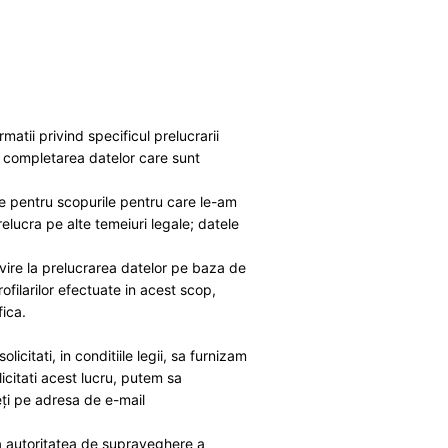
atii privind specificul prelucrarii
, completarea datelor care sunt
re pentru scopurile pentru care le-am
elucra pe alte temeiuri legale; datele
vire la prelucrarea datelor pe baza de
ilarilor efectuate in acest scop,
fica.
icitati, in conditiile legii, sa furnizam
icitati acest lucru, putem sa
eți pe adresa de e-mail
a autoritatea de supraveghere a