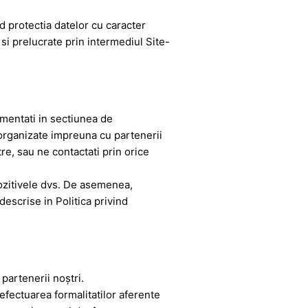
d protectia datelor cu caracter
 si prelucrate prin intermediul Site-
omentati in sectiunea de
e organizate impreuna cu partenerii
tre, sau ne contactati prin orice
ozitivele dvs. De asemenea,
escrise in Politica privind
 partenerii noştri.
fectuarea formalitatilor aferente