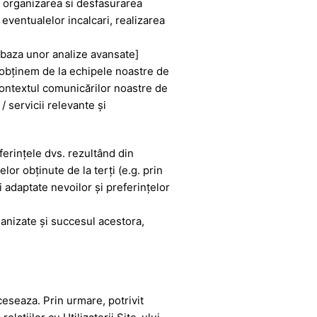
u organizarea si desfasurarea
eventualelor incalcari, realizarea
e baza unor analize avansate]
e obţinem de la echipele noastre de
 contextul comunicărilor noastre de
 servicii relevante şi
erinţele dvs. rezultând din
or obţinute de la terţi (e.g. prin
 adaptate nevoilor şi preferinţelor
ganizate şi succesul acestora,
ceseaza. Prin urmare, potrivit