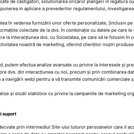
ate de castigatori, solutionarea oricaror plangeri in legatura c
 punerea in aplicare a prevederilor regulamentului, investigarea 
atea în vederea furnizării unor oferte personalizate, [inclusiv p
nformaţiile colectate de la dvs. în combinaţie cu datele pe care l
ire la interacţiunea dvs. cu Societatea, pe care să le folosim în
ivitatea noastră de marketing, oferind clienţilor noştri produse /
 putem efectua analize avansate cu privire la interesele şi pref
re dvs. din interacţiunea cu noi, precum şi prin combinarea datel
ă a navigării web) pentru a vă transmite comunicări comerciale și
lize şi studii statistice cu privire la campaniile de marketing or
si suport
decvate prin intermediul Site-ului tuturor persoanelor care il ac