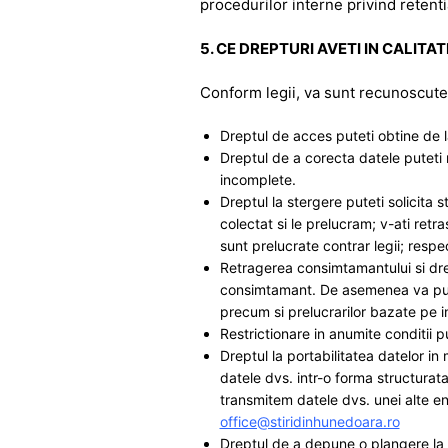
procedurilor interne privind retentia
5. CE DREPTURI AVETI IN CALITA
Conform legii, va sunt recunoscute 
Dreptul de acces puteti obtine de l
Dreptul de a corecta datele puteti 
incomplete.
Dreptul la stergere puteti solicita
colectat si le prelucram; v-ati ret
sunt prelucrate contrar legii; respe
Retragerea consimtamantului si dre
consimtamant. De asemenea va putet
precum si prelucrarilor bazate pe int
Restrictionare in anumite conditii pu
Dreptul la portabilitatea datelor in 
datele dvs. intr-o forma structurata
transmitem datele dvs. unei alte en
office@stiridinhunedoara.ro
Dreptul de a depune o plangere la