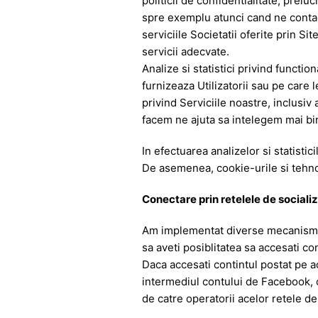
politicii de confidentialitate, prelu
spre exemplu atunci cand ne contacte
serviciile Societatii oferite prin Si
servicii adecvate.
Analize si statistici privind functi
furnizeaza Utilizatorii sau pe care l
privind Serviciile noastre, inclusiv 
facem ne ajuta sa intelegem mai bin
In efectuarea analizelor si statisti
De asemenea, cookie-urile si tehnolo
Conectare prin retelele de social
Am implementat diverse mecanisme d
sa aveti posiblitatea sa accesati con
Daca accesati contintul postat pe ac
intermediul contului de Facebook, o 
de catre operatorii acelor retele de