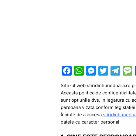
F
W
M
T
T
a
h
e
w
el
Site-ul web stiridinhunedoara.ro pre
c
at
s
itt
e
Aceasta politica de confidentialitat
e
s
s
er
gr
sunt optiunile dvs. in legatura cu a
b
A
e
a
persoana vizata conform legislatiei
Înainte de a accesa
stiridinhunedoa
o
p
n
m
datele cu caracter personal.
o
p
g