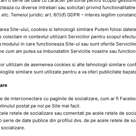
cram o serie de date cu caracter personal pentru scopul gestiunii re
aza cu diverse intrebari sau solicitari privind functionalitatile S
te etc. Temeiul juridic: art. 6(1)(f) GDPR – interes legitim constan
onarea Site-ului, cookies si tehnologii similare Putem folosi date
e colectam in contextul utilizarii Serviciilor pentru scopul efectura
a modului in care functioneaza Site-ul sau sunt oferite Serviciile. 
e cum am putea sa imbunatatim Serviciile noastre sau functionali
cilor utilizam de asemenea cookies si alte tehnologii similare con
giile similare sunt utilizate pentru a va oferi publicitate bazata
izare
e interconectare cu paginile de socializare, cum ar fi Facebo
tinutul postat pe noi pe Site mai facil.
ele retele de socializare sau comentati pe acele retele de social
serie de date publice din profilul dvs. de pe acele retele de so
 socializare.