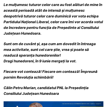
Le mulțumesc tuturor celor care au fost alături de mine în
această perioadă atât de intensă și mulțumesc
deopotrivă tuturor celor care duminică vor vota echipa
Partidului Național Liberal, celor care îmi vor acorda votul
de încredere pentru funcția de Președinte al Consiliului
Județean Hunedoara.
Sunt om de cuvânt și, așa cum am dovedit în întreaga
mea activitate, sunt cel care știe, vrea și poate să
readucă speranța hunedorenilor!
Dragi hunedoreni, în 9 iunie mergeți la vot.
Fiecare vot contează! Fiecare om contează! Împreună
pornim Revoluția schimbării!
Călin Petru Marian, candidatul PNL la Președinția
Consiliului Județean Hunedoara