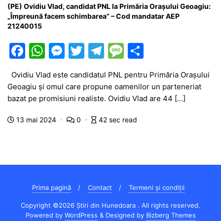
(PE) Ovidiu Vlad, candidat PNL la Primăria Orașului Geoagiu:
„Împreună facem schimbarea” – Cod mandatar AEP
21240015
F
W
M
T
T
M
P
a
h
e
w
el
e
ar
Ovidiu Vlad este candidatul PNL pentru Primăria Orașului
c
at
s
itt
e
s
ta
Geoagiu și omul care propune oamenilor un parteneriat
e
s
s
er
gr
s
je
bazat pe promisiuni realiste. Ovidiu Vlad are 44 […]
b
A
e
a
a
a
13 mai 2024
0
42 sec read
o
p
n
m
g
z
o
p
g
e
ă
k
er
Prima pagină
Contact
Termeni și condiții
Copyright ©2026 Știri din Hunedoara . All rights reserved.
Powered by
WordPress
&
Designed by
Bizberg Themes