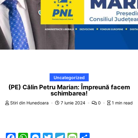
Uncategorized
(PE) Călin Petru Marian: Împreună facem
schimbarea!
Stiri din Hunedoara
7 iunie 2024
0
1 min read
F
W
M
T
T
M
P