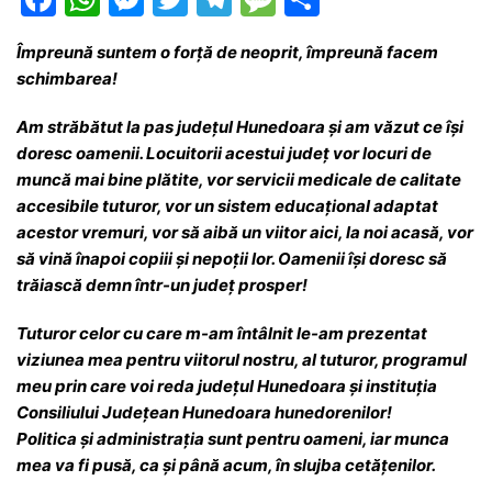
a
h
e
w
el
e
ar
Împreună suntem o forță de neoprit, împreună facem
c
at
s
itt
e
s
ta
schimbarea!
e
s
s
er
gr
s
je
Am străbătut la pas județul Hunedoara și am văzut ce își
b
A
e
a
a
a
doresc oamenii. Locuitorii acestui județ vor locuri de
o
p
n
m
g
z
muncă mai bine plătite, vor servicii medicale de calitate
o
p
g
e
ă
accesibile tuturor, vor un sistem educațional adaptat
acestor vremuri, vor să aibă un viitor aici, la noi acasă, vor
k
er
să vină înapoi copiii și nepoții lor. Oamenii își doresc să
trăiască demn într-un județ prosper!
Tuturor celor cu care m-am întâlnit le-am prezentat
viziunea mea pentru viitorul nostru, al tuturor, programul
meu prin care voi reda județul Hunedoara și instituția
Consiliului Județean Hunedoara hunedorenilor!
Politica și administrația sunt pentru oameni, iar munca
mea va fi pusă, ca și până acum, în slujba cetățenilor.