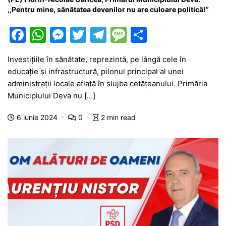
,,Pentru mine, sănătatea devenilor nu are culoare politică!”
F
W
M
T
T
M
P
a
h
e
w
el
e
ar
Investițiile în sănătate, reprezintă, pe lângă cele în
c
at
s
itt
e
s
ta
educație și infrastructură, pilonul principal al unei
e
s
s
er
gr
s
je
administrații locale aflată în slujba cetățeanului. Primăria
b
A
e
a
a
a
Municipiului Deva nu […]
o
p
n
m
g
z
6 iunie 2024
0
2 min read
o
p
g
e
ă
k
er