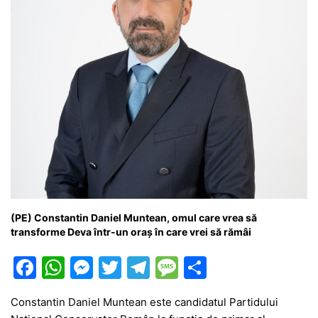
(PE) Constantin Daniel Muntean, omul care vrea să
transforme Deva într-un oraș în care vrei să rămâi
F
W
M
T
T
M
P
a
h
e
w
el
e
ar
Constantin Daniel Muntean este candidatul Partidului
c
at
s
itt
e
s
ta