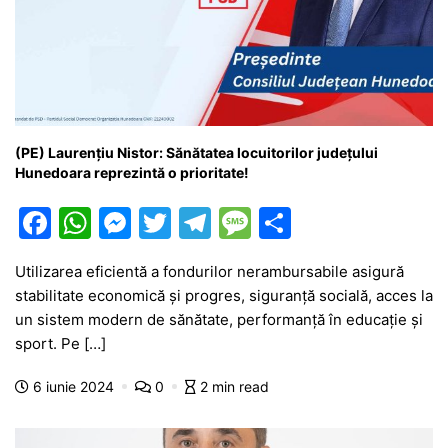
(PE) Laurențiu Nistor: Sănătatea locuitorilor județului
Hunedoara reprezintă o prioritate!
F
W
M
T
T
M
P
a
h
e
w
el
e
ar
Utilizarea eficientă a fondurilor nerambursabile asigură
c
at
s
itt
e
s
ta
stabilitate economică și progres, siguranță socială, acces la
e
s
s
er
gr
s
je
un sistem modern de sănătate, performanță în educație și
b
A
e
a
a
a
sport. Pe […]
o
p
n
m
g
z
6 iunie 2024
0
2 min read
o
p
g
e
ă
k
er