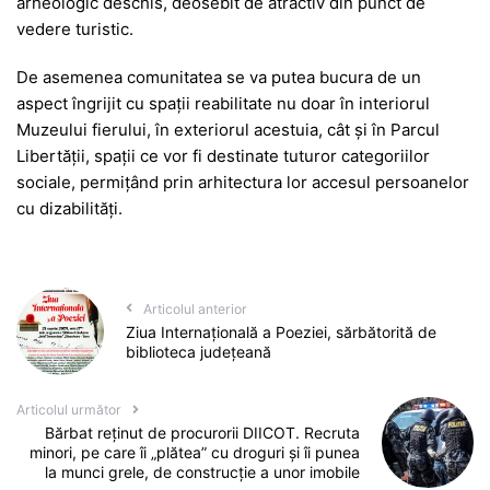
arheologic deschis, deosebit de atractiv din punct de
vedere turistic.
De asemenea comunitatea se va putea bucura de un
aspect îngrijit cu spații reabilitate nu doar în interiorul
Muzeului fierului, în exteriorul acestuia, cât și în Parcul
Libertății, spații ce vor fi destinate tuturor categoriilor
sociale, permițând prin arhitectura lor accesul persoanelor
cu dizabilități.
Articolul anterior
Ziua Internațională a Poeziei, sărbătorită de
biblioteca județeană
Articolul următor
Bărbat reținut de procurorii DIICOT. Recruta
minori, pe care îi „plătea” cu droguri și îi punea
la munci grele, de construcție a unor imobile