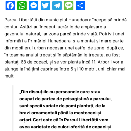
F
W
M
T
T
M
P
a
h
e
w
el
e
ar
Parcul Libertății din municipiul Hunedoara începe să prindă
c
at
s
itt
e
s
ta
contur. Astăzi au început lucrările de amplasare a
e
s
s
er
gr
s
je
gazonului natural, iar zona parcă prinde viață. Potrivit unei
b
A
e
a
a
a
informări a Primăriei Hunedoara, s-a montat şi mare parte
din mobilierul urban necesar unei astfel de zone, după ce,
o
p
n
m
g
z
în toamna anului trecut şi în săptămânile trecute, au fost
o
p
g
e
ă
plantaţi 68 de copaci, și se vor planta încă 11. Arborii vor a
k
er
ajunge la înălţimi cuprinse între 5 şi 10 metri, unii chiar mai
mult.
„Din discuţiile cu persoanele care s-au
ocupat de partea de peisagistică a parcului,
sunt specii variate de pomi plantaţi, de la
brazi ornamentali până la mesteceni şi
arţari. Cert este că în Parcul Libertăţii vom
avea varietate de culori oferită de copaci şi