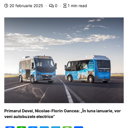
o
p
n
m
g
z
20 februarie 2025
0
1 min read
o
p
g
e
ă
k
er
Primarul Devei, Nicolae-Florin Oancea: „În luna ianuarie, vor
veni autobuzele electrice”