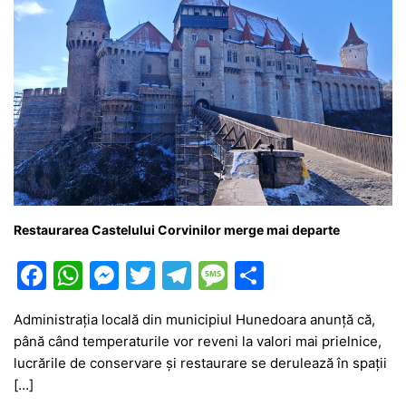
Restaurarea Castelului Corvinilor merge mai departe
F
W
M
T
T
M
P
a
h
e
w
el
e
ar
Administrația locală din municipiul Hunedoara anunță că,
c
at
s
itt
e
s
ta
până când temperaturile vor reveni la valori mai prielnice,
e
s
s
er
gr
s
je
lucrările de conservare şi restaurare se derulează în spaţii
b
A
e
a
a
a
[…]