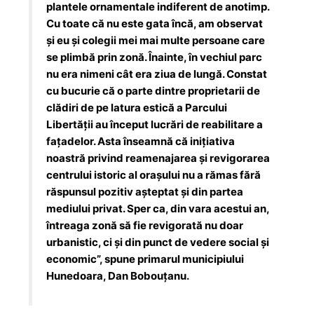
plantele ornamentale indiferent de anotimp.
Cu toate că nu este gata încă, am observat
şi eu şi colegii mei mai multe persoane care
se plimbă prin zonă. Înainte, în vechiul parc
nu era nimeni cât era ziua de lungă. Constat
cu bucurie că o parte dintre proprietarii de
clădiri de pe latura estică a Parcului
Libertăţii au început lucrări de reabilitare a
faţadelor. Asta înseamnă că iniţiativa
noastră privind reamenajarea şi revigorarea
centrului istoric al oraşului nu a rămas fără
răspunsul pozitiv aşteptat şi din partea
mediului privat. Sper ca, din vara acestui an,
întreaga zonă să fie revigorată nu doar
urbanistic, ci şi din punct de vedere social şi
economic”, spune primarul municipiului
Hunedoara, Dan Bobouţanu.