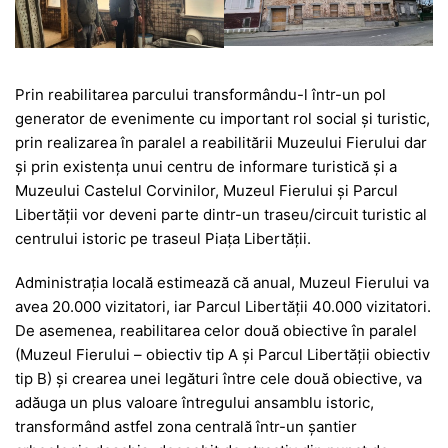
Prin reabilitarea parcului transformându-l într-un pol
generator de evenimente cu important rol social și turistic,
prin realizarea în paralel a reabilitării Muzeului Fierului dar
și prin existența unui centru de informare turistică și a
Muzeului Castelul Corvinilor, Muzeul Fierului și Parcul
Libertății vor deveni parte dintr-un traseu/circuit turistic al
centrului istoric pe traseul Piața Libertății.
Administrația locală estimează că anual, Muzeul Fierului va
avea 20.000 vizitatori, iar Parcul Libertății 40.000 vizitatori.
De asemenea, reabilitarea celor două obiective în paralel
(Muzeul Fierului – obiectiv tip A și Parcul Libertății obiectiv
tip B) și crearea unei legături între cele două obiective, va
adăuga un plus valoare întregului ansamblu istoric,
transformând astfel zona centrală într-un șantier