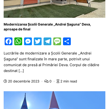
Modernizarea Școlii Generale „Andrei Șaguna” Deva,
aproape de final
F
W
M
T
T
M
P
a
h
e
w
el
e
ar
Lucrările de modernizare a Școlii Generale ,,Andrei
c
at
s
itt
e
s
ta
Șaguna” sunt finalizate în mare parte, potrivit unui
e
s
s
er
gr
s
je
comunicat de presă al Primăriei Deva. Corpul de clădire
b
A
e
a
a
a
destinat […]
o
p
n
m
g
z
20 decembrie 2023
0
2 min read
o
p
g
e
ă
k
er