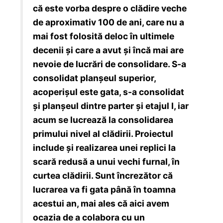
că este vorba despre o clădire veche
de aproximativ 100 de ani, care nu a
mai fost folosită deloc în ultimele
decenii şi care a avut şi încă mai are
nevoie de lucrări de consolidare. S-a
consolidat planşeul superior,
acoperişul este gata, s-a consolidat
şi planşeul dintre parter şi etajul I, iar
acum se lucrează la consolidarea
primului nivel al clădirii. Proiectul
include şi realizarea unei replici la
scară redusă a unui vechi furnal, în
curtea clădirii. Sunt încrezător că
lucrarea va fi gata până în toamna
acestui an, mai ales că aici avem
ocazia de a colabora cu un