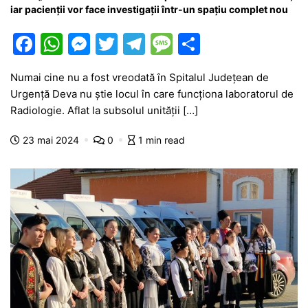
iar pacienții vor face investigații într-un spațiu complet nou
F
W
M
T
T
M
P
a
h
e
w
el
e
ar
Numai cine nu a fost vreodată în Spitalul Județean de
c
at
s
itt
e
s
ta
Urgență Deva nu știe locul în care funcționa laboratorul de
e
s
s
er
gr
s
je
Radiologie. Aflat la subsolul unității […]
b
A
e
a
a
a
23 mai 2024
0
1 min read
o
p
n
m
g
z
o
p
g
e
ă
k
er