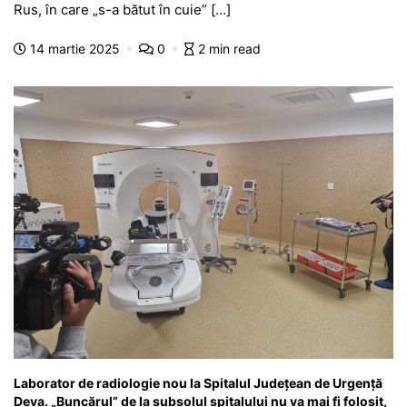
e
s
s
er
gr
s
je
Rus, în care „s-a bătut în cuie” […]
b
A
e
a
a
a
14 martie 2025
0
2 min read
o
p
n
m
g
z
o
p
g
e
ă
k
er
Laborator de radiologie nou la Spitalul Județean de Urgență
Deva. „Buncărul” de la subsolul spitalului nu va mai fi folosit,