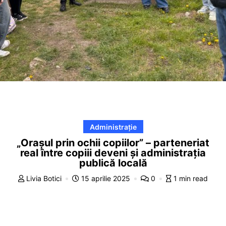
Administrație
„Orașul prin ochii copiilor” – parteneriat
real între copiii deveni și administrația
publică locală
Livia Botici
15 aprilie 2025
0
1 min read