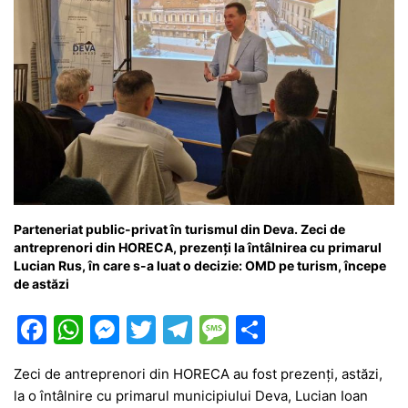
Parteneriat public-privat în turismul din Deva. Zeci de
antreprenori din HORECA, prezenți la întâlnirea cu primarul
Lucian Rus, în care s-a luat o decizie: OMD pe turism, începe
de astăzi
F
W
M
T
T
M
P
a
h
e
w
el
e
ar
Zeci de antreprenori din HORECA au fost prezenți, astăzi,
c
at
s
itt
e
s
ta
la o întâlnire cu primarul municipiului Deva, Lucian Ioan