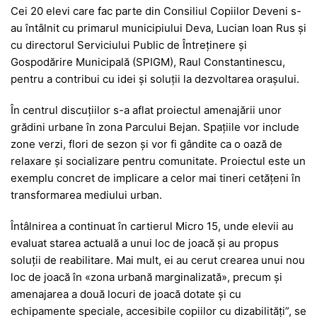
Cei 20 elevi care fac parte din Consiliul Copiilor Deveni s-
au întâlnit cu primarul municipiului Deva, Lucian Ioan Rus și
cu directorul Serviciului Public de Întreținere și
Gospodărire Municipală (SPIGM), Raul Constantinescu,
pentru a contribui cu idei și soluții la dezvoltarea orașului.
În centrul discuțiilor s-a aflat proiectul amenajării unor
grădini urbane în zona Parcului Bejan. Spațiile vor include
zone verzi, flori de sezon și vor fi gândite ca o oază de
relaxare și socializare pentru comunitate. Proiectul este un
exemplu concret de implicare a celor mai tineri cetățeni în
transformarea mediului urban.
Întâlnirea a continuat în cartierul Micro 15, unde elevii au
evaluat starea actuală a unui loc de joacă și au propus
soluții de reabilitare. Mai mult, ei au cerut crearea unui nou
loc de joacă în «zona urbană marginalizată», precum și
amenajarea a două locuri de joacă dotate și cu
echipamente speciale, accesibile copiilor cu dizabilități”, se