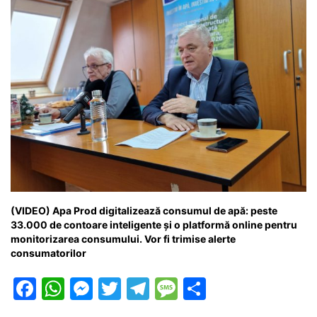
(VIDEO) Apa Prod digitalizează consumul de apă: peste
33.000 de contoare inteligente și o platformă online pentru
monitorizarea consumului. Vor fi trimise alerte
consumatorilor
F
W
M
T
T
M
P
a
h
e
w
el
e
ar