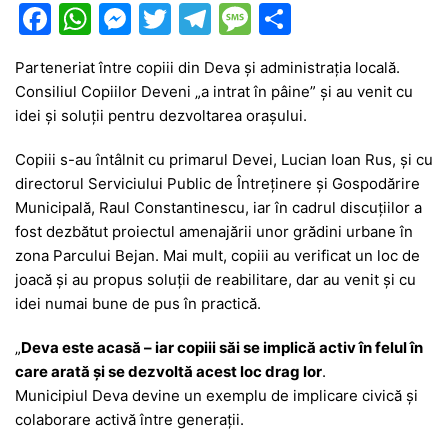
F
W
M
T
T
M
P
a
h
e
w
el
e
ar
Parteneriat între copiii din Deva și administrația locală.
c
at
s
itt
e
s
ta
Consiliul Copiilor Deveni „a intrat în pâine” și au venit cu
e
s
s
er
gr
s
je
idei și soluții pentru dezvoltarea orașului.
b
A
e
a
a
a
Copiii s-au întâlnit cu primarul Devei, Lucian Ioan Rus, și cu
o
p
n
m
g
z
directorul Serviciului Public de Întreținere și Gospodărire
o
p
g
e
ă
Municipală, Raul Constantinescu, iar în cadrul discuțiilor a
fost dezbătut proiectul amenajării unor grădini urbane în
k
er
zona Parcului Bejan. Mai mult, copiii au verificat un loc de
joacă și au propus soluții de reabilitare, dar au venit și cu
idei numai bune de pus în practică.
„
Deva este acasă – iar copiii săi se implică activ în felul în
care arată și se dezvoltă acest loc drag lor
.
Municipiul Deva devine un exemplu de implicare civică și
colaborare activă între generații.