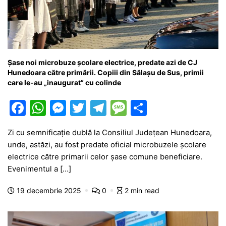
Șase noi microbuze școlare electrice, predate azi de CJ
Hunedoara către primării. Copiii din Sălașu de Sus, primii
care le-au „inaugurat” cu colinde
F
W
M
T
T
M
P
a
h
e
w
el
e
ar
Zi cu semnificație dublă la Consiliul Județean Hunedoara,
c
at
s
itt
e
s
ta
unde, astăzi, au fost predate oficial microbuzele școlare
e
s
s
er
gr
s
je
electrice către primarii celor șase comune beneficiare.
b
A
e
a
a
a
Evenimentul a […]
o
p
n
m
g
z
19 decembrie 2025
0
2 min read
o
p
g
e
ă
k
er