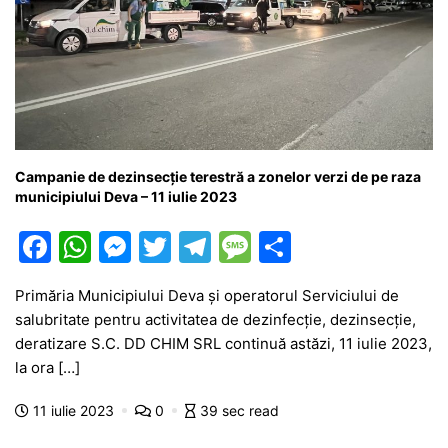
Campanie de dezinsecție terestră a zonelor verzi de pe raza
municipiului Deva – 11 iulie 2023
F
W
M
T
T
M
P
a
h
e
w
el
e
ar
Primăria Municipiului Deva şi operatorul Serviciului de
c
at
s
itt
e
s
ta
salubritate pentru activitatea de dezinfecţie, dezinsecţie,
e
s
s
er
gr
s
je
deratizare S.C. DD CHIM SRL continuă astăzi, 11 iulie 2023,
b
A
e
a
a
a
la ora […]
o
p
n
m
g
z
11 iulie 2023
0
39 sec read
o
p
g
e
ă