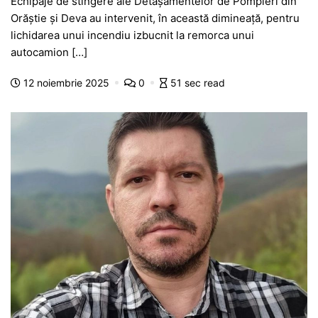
Echipaje de stingere ale Detașamentelor de Pompieri din
c
at
s
itt
e
s
ta
Orăștie și Deva au intervenit, în această dimineață, pentru
e
s
s
er
gr
s
je
lichidarea unui incendiu izbucnit la remorca unui
b
A
e
a
a
a
autocamion […]
o
p
n
m
g
z
12 noiembrie 2025
0
51 sec read
o
p
g
e
ă
k
er