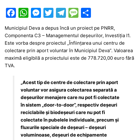
F
W
M
T
T
M
P
a
h
e
w
el
e
ar
Municipiul Deva a depus încă un proiect pe PNRR,
c
at
s
itt
e
s
ta
Componenta C3 – Managementul deşeurilor, Investiţia I1.
e
s
s
er
gr
s
je
Este vorba despre proiectul „Înfiinţarea unui centru de
b
A
e
a
a
a
colectare prin aport voluntar în Municipiul Deva”. Valoarea
maximă eligibilă a proiectului este de 778.720,00 euro fără
o
p
n
m
g
z
TVA.
o
p
g
e
ă
k
er
„Acest tip de centre de colectare prin aport
voluntar vor asigura colectarea separată a
deșeurilor menajere care nu pot fi colectate
în sistem „door-to-door”, respectiv deșeuri
reciclabile și biodeșeuri care nu pot fi
colectate în pubelele individuale, precum și
fluxurile speciale de deșeuri – deșeuri
voluminoase, deșeuri de echipamente