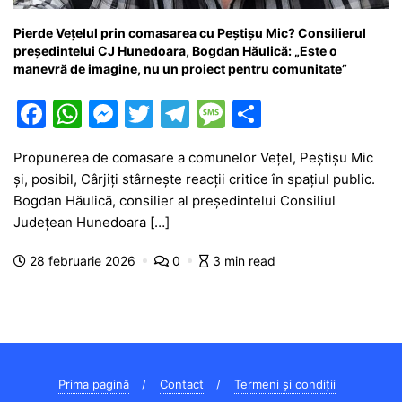
Pierde Vețelul prin comasarea cu Peștișu Mic? Consilierul
președintelui CJ Hunedoara, Bogdan Hăulică: „Este o
manevră de imagine, nu un proiect pentru comunitate”
F
W
M
T
T
M
P
a
h
e
w
el
e
ar
Propunerea de comasare a comunelor Vețel, Peștișu Mic
c
at
s
itt
e
s
ta
și, posibil, Cârjiți stârnește reacții critice în spațiul public.
e
s
s
er
gr
s
je
Bogdan Hăulică, consilier al președintelui Consiliul
b
A
e
a
a
a
Județean Hunedoara […]
o
p
n
m
g
z
28 februarie 2026
0
3 min read
o
p
g
e
ă
k
er
Prima pagină
Contact
Termeni și condiții