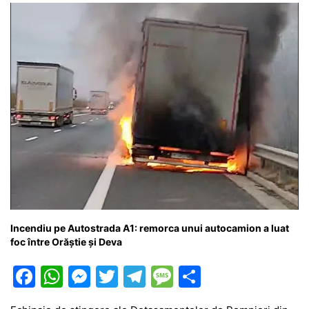
k
er
Incendiu pe Autostrada A1: remorca unui autocamion a luat
foc între Orăștie și Deva
F
W
M
T
T
M
P
a
h
e
w
el
e
ar