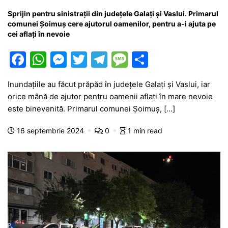
Sprijin pentru sinistrații din județele Galați și Vaslui. Primarul
comunei Șoimuș cere ajutorul oamenilor, pentru a-i ajuta pe
cei aflați în nevoie
F
W
M
T
T
M
P
a
h
e
w
el
e
ar
Inundațiile au făcut prăpăd în județele Galați și Vaslui, iar
c
at
s
itt
e
s
ta
orice mână de ajutor pentru oamenii aflați în mare nevoie
e
s
s
er
gr
s
je
este binevenită. Primarul comunei Șoimuș, […]
b
A
e
a
a
a
16 septembrie 2024
0
1 min read
o
p
n
m
g
z
o
p
g
e
ă
k
er