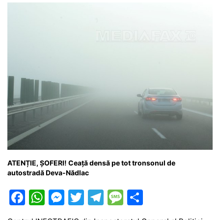
k
er
ATENȚIE, ȘOFERI! Ceață densă pe tot tronsonul de
autostradă Deva-Nădlac
F
W
M
T
T
M
P
a
h
e
w
el
e
ar