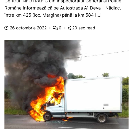
Centrul INFOTRAFIC din Inspectoratul General al Poliţiei
c
at
s
itt
e
s
ta
Române informează că pe Autostrada A1 Deva – Nădlac,
e
s
s
er
gr
s
je
între km 425 (loc. Margina) până la km 584 […]
b
A
e
a
a
a
26 octombrie 2022
0
20 sec read
o
p
n
m
g
z
o
p
g
e
ă
k
er