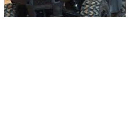
INCONȘTIENȚĂ. ATV, dat pe mâna unui copil. A intrat cu el
într-un autoturism
F
W
M
T
T
M
P
a
h
e
w
el
e
ar
Un copil de 13 ani, care a condus un ATV pe străzile din
c
at
s
itt
e
s
ta
comuna Pui, a fost la un pas de o nenorocire. Băiatul nu […]
e
s
s
er
gr
s
je
26 septembrie 2022
0
51 sec read
b
A
e
a
a
a
o
p
n
m
g
z
o
p
g
e
ă
k
er