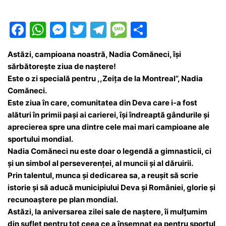
F
W
M
T
T
M
P
a
h
e
w
el
e
ar
Astăzi, campioana noastră, Nadia Comăneci, își
c
at
s
itt
e
s
ta
sărbătorește ziua de naștere!
e
s
s
er
gr
s
je
Este o zi specială pentru ,,Zeița de la Montreal”, Nadia
b
A
e
a
a
a
Comăneci.
Este ziua în care, comunitatea din Deva care i-a fost
o
p
n
m
g
z
alături în primii pași ai carierei, își îndreaptă gândurile și
o
p
g
e
ă
aprecierea spre una dintre cele mai mari campioane ale
k
er
sportului mondial.
Nadia Comăneci nu este doar o legendă a gimnasticii, ci
și un simbol al perseverenței, al muncii și al dăruirii.
Prin talentul, munca și dedicarea sa, a reușit să scrie
istorie și să aducă municipiului Deva și României, glorie și
recunoaștere pe plan mondial.
Astăzi, la aniversarea zilei sale de naștere, îi mulțumim
din suflet pentru tot ceea ce a însemnat ea pentru sportul