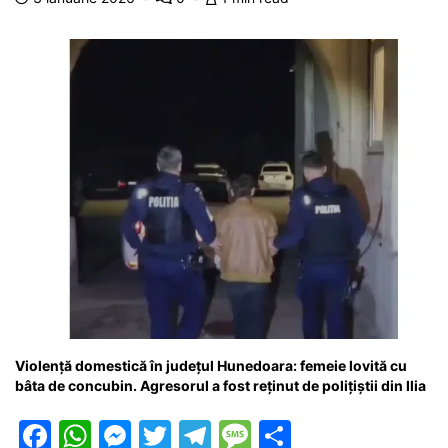
o
p
n
m
g
z
o
p
g
e
ă
k
er
Violență domestică în județul Hunedoara: femeie lovită cu
bâta de concubin. Agresorul a fost reținut de polițiștii din Ilia
F
W
M
T
T
M
P