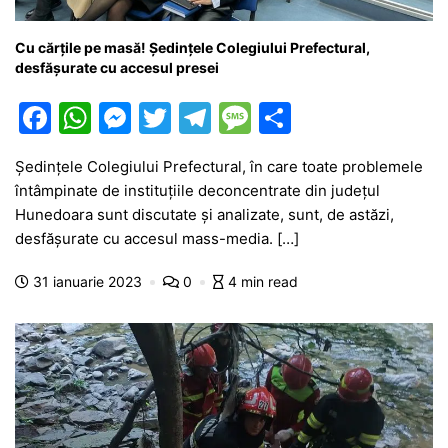
Cu cărțile pe masă! Ședințele Colegiului Prefectural,
desfășurate cu accesul presei
F
W
M
T
T
M
P
a
h
e
w
el
e
ar
Ședințele Colegiului Prefectural, în care toate problemele
c
at
s
itt
e
s
ta
întâmpinate de instituțiile deconcentrate din județul
e
s
s
er
gr
s
je
Hunedoara sunt discutate și analizate, sunt, de astăzi,
b
A
e
a
a
a
desfășurate cu accesul mass-media. […]
o
p
n
m
g
z
31 ianuarie 2023
0
4 min read
o
p
g
e
ă
k
er