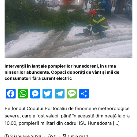
Intervenții în lanț ale pompierilor hunedoreni, în urma
ninsorilor abundente. Copaci doborâți de vânt și mii de
consumatori fără curent electric
F
W
M
T
T
M
P
a
h
e
w
el
e
ar
Pe fondul Codului Portocaliu de fenomene meteorologice
c
at
s
itt
e
s
ta
severe, care a fost valabil până în această dimineață la ora
e
s
s
er
gr
s
je
10.00, pompierii militari din cadrul ISU Hunedoara […]
b
A
e
a
a
a
3 ianuarie 2026
0
1 min read