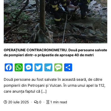
OPERAȚIUNE CONTRACRONOMETRU. Două persoane salvate
de pompieri dintr-o prăpastie de aproape 40 de metri
F
W
M
T
T
M
P
a
h
e
w
el
e
ar
Două persoane au fost salvate în această seară, de către
c
at
s
itt
e
s
ta
pompierii din Petroșani și Vulcan. În urma unui apel la 112,
e
s
s
er
gr
s
je
care anunța faptul că […]
b
A
e
a
a
a
20 iulie 2025
0
1 min read
o
p
n
m
g
z