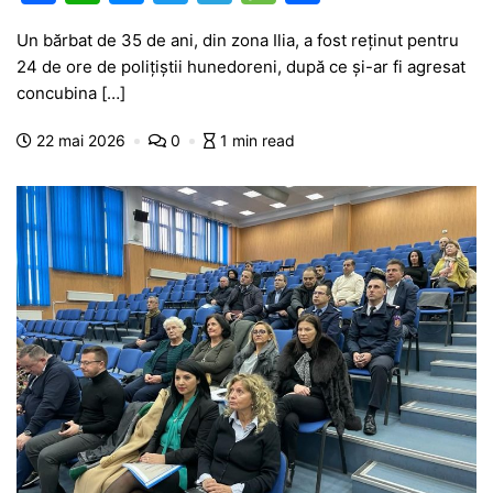
a
h
e
w
el
e
ar
Un bărbat de 35 de ani, din zona Ilia, a fost reținut pentru
c
at
s
itt
e
s
ta
24 de ore de polițiștii hunedoreni, după ce și-ar fi agresat
e
s
s
er
gr
s
je
concubina […]
b
A
e
a
a
a
22 mai 2026
0
1 min read
o
p
n
m
g
z
o
p
g
e
ă
k
er