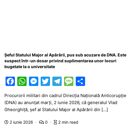
Șeful Statului Major al Apărării, pus sub acuzare de DNA. Este
suspect într-un dosar privind suplimentarea unor locuri
bugetate la o universitate
F
W
M
T
T
M
P
a
h
e
w
el
e
ar
Procurorii militari din cadrul Direcția Națională Anticorupție
c
at
s
itt
e
s
ta
(DNA) au anunțat marți, 2 iunie 2026, că generalul Vlad
e
s
s
er
gr
s
je
Gheorghiță, șef al Statului Major al Apărării din […]
b
A
e
a
a
a
2 iunie 2026
0
2 min read
o
p
n
m
g
z