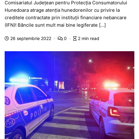
Comisariatul Județean pentru Protecția Consumatorului
c
at
s
itt
e
s
ta
Hunedoara atrage atenția hunedorenilor cu privire la
e
s
s
er
gr
s
je
creditele contractate prin instituții financiare nebancare
b
A
e
a
a
a
(IFN)! Băncile sunt mult mai bine legiferate […]
o
p
n
m
g
z
26 septembrie 2022
0
2 min read
o
p
g
e
ă
k
er