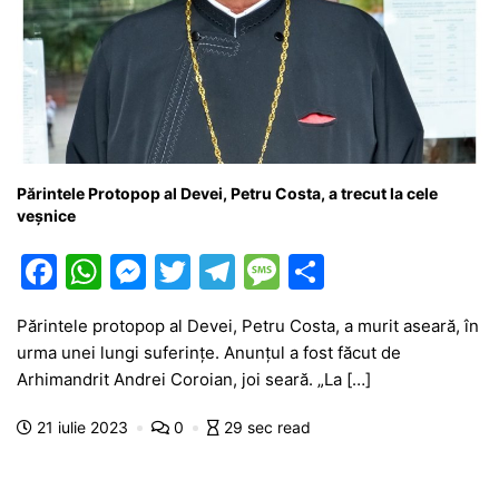
Părintele Protopop al Devei, Petru Costa, a trecut la cele
veșnice
F
W
M
T
T
M
P
a
h
e
w
el
e
ar
Părintele protopop al Devei, Petru Costa, a murit aseară, în
c
at
s
itt
e
s
ta
urma unei lungi suferințe. Anunțul a fost făcut de
e
s
s
er
gr
s
je
Arhimandrit Andrei Coroian, joi seară. „La […]
b
A
e
a
a
a
21 iulie 2023
0
29 sec read
o
p
n
m
g
z
o
p
g
e
ă