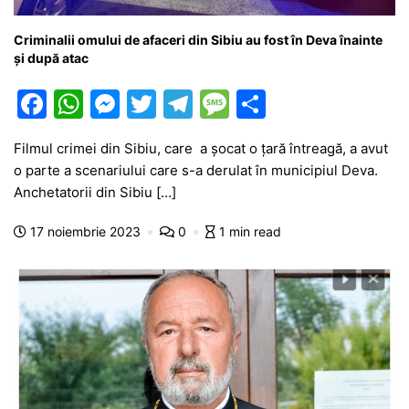
Criminalii omului de afaceri din Sibiu au fost în Deva înainte
și după atac
F
W
M
T
T
M
P
a
h
e
w
el
e
ar
Filmul crimei din Sibiu, care a șocat o țară întreagă, a avut
c
at
s
itt
e
s
ta
o parte a scenariului care s-a derulat în municipiul Deva.
e
s
s
er
gr
s
je
Anchetatorii din Sibiu […]
b
A
e
a
a
a
17 noiembrie 2023
0
1 min read
o
p
n
m
g
z
o
p
g
e
ă
k
er