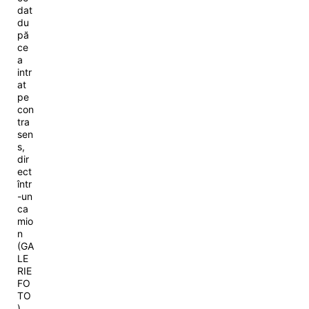
dat
du
pă
ce
a
intr
at
pe
con
tra
sen
s,
dir
ect
într
-un
ca
mio
n
(GA
LE
RIE
FO
TO
)