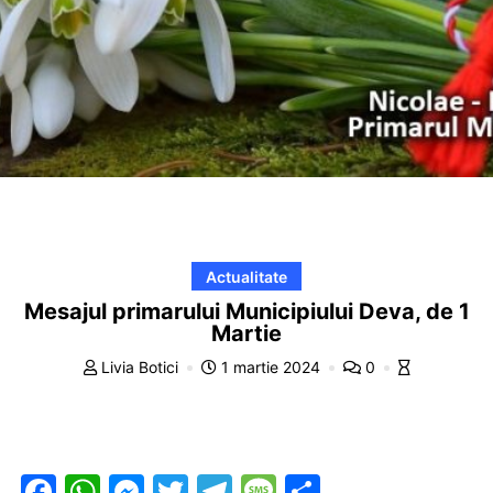
Actualitate
Mesajul primarului Municipiului Deva, de 1
Martie
Livia Botici
1 martie 2024
0
F
W
M
T
T
M
P