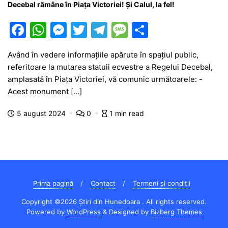
Decebal rămâne în Piața Victoriei! Și Calul, la fel!
F
W
M
T
T
M
P
a
h
e
w
el
e
ar
Având în vedere informațiile apărute în spațiul public,
c
at
s
itt
e
s
ta
referitoare la mutarea statuii ecvestre a Regelui Decebal,
e
s
s
er
gr
s
je
amplasată în Piața Victoriei, vă comunic următoarele: -
b
A
e
a
a
a
Acest monument […]
o
p
n
m
g
z
5 august 2024
0
1 min read
o
p
g
e
ă
k
er
Prima pagină
Contact
Termeni și condiții
Copyright ©2026 Știri din Hunedoara . All rights reserved.
Powered by
WordPress
&
Designed by
Bizberg Themes