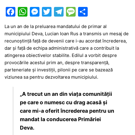
F
W
M
T
T
M
P
a
h
e
w
el
e
ar
La un an de la preluarea mandatului de primar al
c
at
s
itt
e
s
ta
municipiului Deva, Lucian Ioan Rus a transmis un mesaj de
e
s
s
er
gr
s
je
recunoștință față de devenii care i-au acordat încrederea,
b
A
e
a
a
a
dar și față de echipa administrativă care a contribuit la
atingerea obiectivelor stabilite. Edilul a vorbit despre
o
p
n
m
g
z
provocările acestui prim an, despre transparență,
o
p
g
e
ă
parteneriate și investiții, pilonii pe care se bazează
k
er
viziunea sa pentru dezvoltarea municipiului.
„A trecut un an din viața comunității
pe care o numesc cu drag acasă și
care mi-a oferit încrederea pentru un
mandat la conducerea Primăriei
Deva.