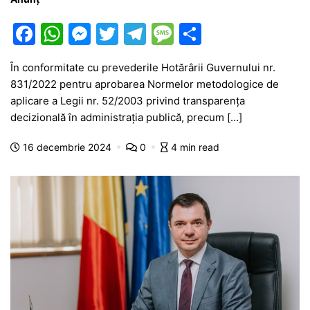
F
W
M
T
T
M
P
a
h
e
w
el
e
ar
În conformitate cu prevederile Hotărârii Guvernului nr.
c
at
s
itt
e
s
ta
831/2022 pentru aprobarea Normelor metodologice de
e
s
s
er
gr
s
je
aplicare a Legii nr. 52/2003 privind transparenţa
b
A
e
a
a
a
decizională în administraţia publică, precum […]
o
p
n
m
g
z
16 decembrie 2024
0
4 min read
o
p
g
e
ă
k
er