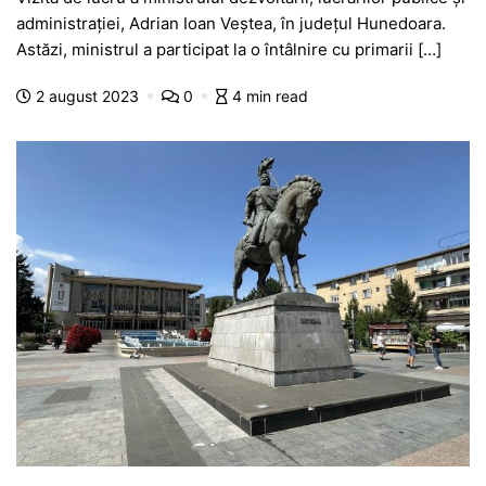
c
at
s
itt
e
s
ta
administrației, Adrian Ioan Veștea, în județul Hunedoara.
e
s
s
er
gr
s
je
Astăzi, ministrul a participat la o întâlnire cu primarii […]
b
A
e
a
a
a
2 august 2023
0
4 min read
o
p
n
m
g
z
o
p
g
e
ă
k
er