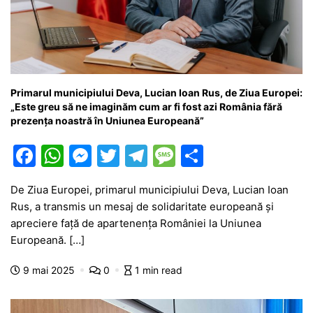
Primarul municipiului Deva, Lucian Ioan Rus, de Ziua Europei:
„Este greu să ne imaginăm cum ar fi fost azi România fără
prezența noastră în Uniunea Europeană”
F
W
M
T
T
M
P
a
h
e
w
el
e
ar
De Ziua Europei, primarul municipiului Deva, Lucian Ioan
c
at
s
itt
e
s
ta
Rus, a transmis un mesaj de solidaritate europeană și
e
s
s
er
gr
s
je
apreciere față de apartenența României la Uniunea
b
A
e
a
a
a
Europeană. […]
o
p
n
m
g
z
9 mai 2025
0
1 min read
o
p
g
e
ă
k
er